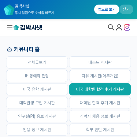
김박사넷
홈
전체글보기
베스트 게시판
IF 명예의 전당
자유 게시판(
앱으로 보기
닫기
푸시 알림으로 소식을 빠르게
커뮤니티 홈
대학원생 모집
전체글보기
베스트 게시판
국내대학원 정보
연구실&오픈랩
IF 명예의 전당
자유 게시판(아무개랩)
커뮤니티
미국 유학 게시판
미국 대학원 합격 후기 게시판
커뮤니티 홈
대학원생 모집 게시판
대학원 합격 후기 게시판
전체글보기
연구실(PI) 홍보 게시판
석박사 채용 정보 게시판
베스트 게시판
임용 정보 게시판
학부 인턴 게시판
IF 명예의전당