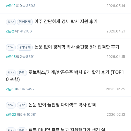
12
0
3593
2026.05.14
아주 간단하게 경제 박사 지원 후기
박사
경영경제
2
1
2186
2026.04.21
논문 없이 경제학 박사 풀펀딩 5개 합격한 후기
박사
경영경제
18
2
8391
2026.04.15
로보틱스/기계/항공우주 박사 8개 합격 후기 (TOP1
박사
공학
0 포함)
10
1
5492
2026.02.25
논문 없이 풀펀딩 다이렉트 박사 합격
박사
공학
22
5
10681
2026.02.13
토플 미니멈 잘못 보고 지원했다가 생긴 일
박사
공학