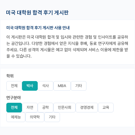
PI 전용 게시판
미국 대학원 합격 후기 게시판
인문사회 계열 게시판
미국 대학원 합격 후기 게시판 사용 안내
특수/전문대학원 게시판
이 게시판은 미국 대학원 합격 및 입시와 관련한 경험 및 인사이트를 공유하
는 공간입니다. 다양한 경험에서 얻은 지식을 후배, 동료 연구자에게 공유해
반도체/AI 게시판
주세요. 다른 성격의 게시물은 예고 없이 삭제되며 서비스 이용에 제한을 받
을 수 있습니다.
장학금/장학생 게시판
학술 정보 게시판
학위
홍보 게시판
전체
박사
석사
MBA
기타
커리어
연구분야
유학교육
전체
자연
공학
인문사회
경영경제
교육
예체능
의약학
기타
이벤트
반도체 아카데미