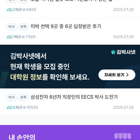
2
0
6605
2025.07.26
미박 컨택 9곳 중 6곳 답장받은 후기
박사
공학
1
0
7599
2025.07.26
삼성전자 6년차 직장인의 EECS 박사 도전기
박사
공학
0
0
10550
2025.07.26