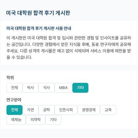
PI 전용 게시판
미국 대학원 합격 후기 게시판
인문사회 계열 게시판
미국 대학원 합격 후기 게시판 사용 안내
특수/전문대학원 게시판
이 게시판은 미국 대학원 합격 및 입시와 관련한 경험 및 인사이트를 공유하
는 공간입니다. 다양한 경험에서 얻은 지식을 후배, 동료 연구자에게 공유해
반도체/AI 게시판
주세요. 다른 성격의 게시물은 예고 없이 삭제되며 서비스 이용에 제한을 받
을 수 있습니다.
장학금/장학생 게시판
학술 정보 게시판
학위
홍보 게시판
전체
박사
석사
MBA
기타
커리어
연구분야
유학교육
전체
자연
공학
인문사회
경영경제
교육
예체능
의약학
기타
이벤트
반도체 아카데미