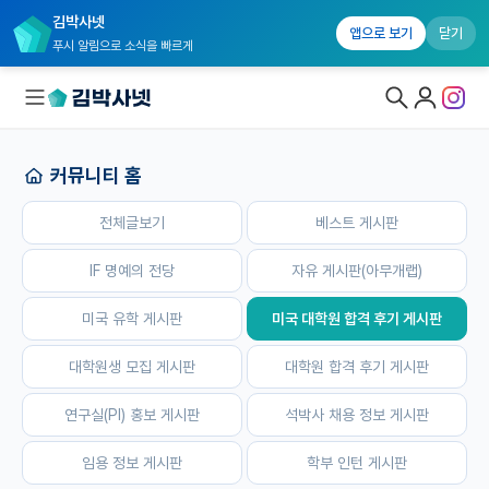
김박사넷
홈
전체글보기
베스트 게시판
IF 명예의 전당
자유 게시판(
앱으로 보기
닫기
푸시 알림으로 소식을 빠르게
커뮤니티 홈
대학원생 모집
전체글보기
베스트 게시판
국내대학원 정보
연구실&오픈랩
IF 명예의 전당
자유 게시판(아무개랩)
커뮤니티
미국 유학 게시판
미국 대학원 합격 후기 게시판
커뮤니티 홈
대학원생 모집 게시판
대학원 합격 후기 게시판
전체글보기
연구실(PI) 홍보 게시판
석박사 채용 정보 게시판
베스트 게시판
임용 정보 게시판
학부 인턴 게시판
IF 명예의전당