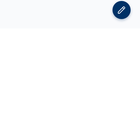
김박사넷 홈으로
김박사넷 유학교육 홈으로
PI
공지사항
광고 문의
제휴 문의
오류 정정 요청
CV 에디터