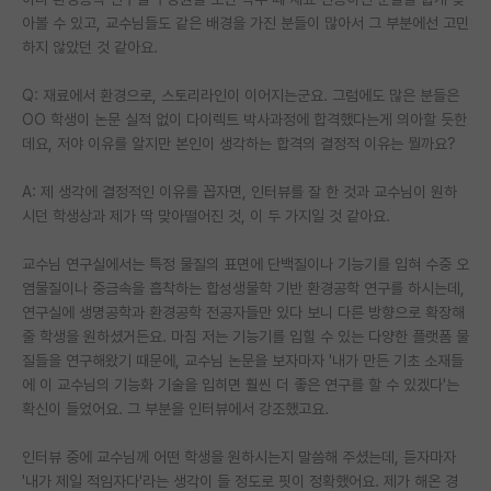
아볼 수 있고, 교수님들도 같은 배경을 가진 분들이 많아서 그 부분에선 고민
하지 않았던 것 같아요.
Q: 재료에서 환경으로, 스토리라인이 이어지는군요. 그럼에도 많은 분들은
OO 학생이 논문 실적 없이 다이렉트 박사과정에 합격했다는게 의아할 듯한
데요, 저야 이유를 알지만 본인이 생각하는 합격의 결정적 이유는 뭘까요?
A: 제 생각에 결정적인 이유를 꼽자면, 인터뷰를 잘 한 것과 교수님이 원하
시던 학생상과 제가 딱 맞아떨어진 것, 이 두 가지일 것 같아요.
교수님 연구실에서는 특정 물질의 표면에 단백질이나 기능기를 입혀 수중 오
염물질이나 중금속을 흡착하는 합성생물학 기반 환경공학 연구를 하시는데,
연구실에 생명공학과 환경공학 전공자들만 있다 보니 다른 방향으로 확장해
줄 학생을 원하셨거든요. 마침 저는 기능기를 입힐 수 있는 다양한 플랫폼 물
질들을 연구해왔기 때문에, 교수님 논문을 보자마자 '내가 만든 기초 소재들
에 이 교수님의 기능화 기술을 입히면 훨씬 더 좋은 연구를 할 수 있겠다'는
확신이 들었어요. 그 부분을 인터뷰에서 강조했고요.
인터뷰 중에 교수님께 어떤 학생을 원하시는지 말씀해 주셨는데, 듣자마자
'내가 제일 적임자다'라는 생각이 들 정도로 핏이 정확했어요. 제가 해온 경