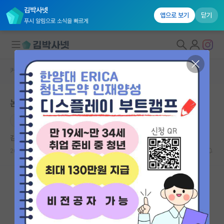
김박사넷
앱으로 보기
닫기
푸시 알림으로 소식을 빠르게
커뮤니티 홈
미국 대학원 합격 후기 게시판
대학원생 모집
논문 없이 풀펀딩 다이렉트 박사 합격
국내대학원 정보
박사
공학
연구실&오픈랩
김박사넷 유학교육
커뮤니티
2026.02.13
5
10783
커뮤니티 홈
전체글보기
베스트 게시판
IF 명예의전당