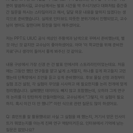
분이 말씀하시길, 교수님께서는 발표 시간을 딱 주시기보다 대화처럼 중간중
간 질문을 하시는 스타일이라고 해서, 달달 외운 내용을 말하지 않겠다는 생
각으로 준비했습니다. 실제로 인터뷰도 따뜻한 분위기에서 진행되었고, 교수
님이 영어도 잘한다며 칭찬을 많이 해주셨어요.
저는 PPT도 UIUC 공식 색상인 주황색과 남색으로 꾸며서 준비했는데, 별
것 아닌 것 같지만 교수님이 좋아하셨어요. 아마 '이 학교만을 위해 준비한
자료'구나 생각이 들어서 좋게 봐주신 것 같아요.
내용 구성에서 가장 신경 쓴 건 발표 안에서의 스토리라인이었는데요. 처음
에는 그동안 했던 연구들을 얕고 넓게 소개할지, 하나를 깊게 파고들지 고민
했는데 단톡방에서 조언을 듣고 깊게 준비했어요. 후보 물질 선정 과정부터
실험 조건 설정, 각 실험이 무엇을 시사하고 왜 필요한지를 논리 전개에 맞게
정리했습니다. 실패했던 데이터도 빼지 않고 포함했는데, 오히려 그게 연구
의 논리를 더 탄탄하게 만들어줬어요. 교수님께서 "그렇지, 이 실험이 필요
하지. 혹시 이건 더 안 했니?" 이런 식으로 관련 질문도 많이 하셨어요.
Q: 휴민트를 잘 활용했네요! 사실 그 실험을 왜 했는지, 거기서 얻은 인사이
트가 뭐였는지를 아는게 진짜 연구 역량이거든요. 인터뷰에서 기억에 남는
질문은 없었나요?