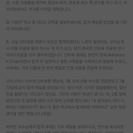
로, 수중 오염물질 제거와 중금속 제거, 희토류 회수 쪽 연구를 하고 있고, 박
재팬라운지 🌸
사과정에서도 연구를 이어갈 계획입니다.
Q: 지원한 학교 중 UIUC 진학을 결정하셨는데, 합격 메일을 받았을 때 기분
이 어떠셨나요?
A: 사실 인터뷰를 하면서 무조건 합격하겠다는 느낌이 들었어요. 교수님께
서 저를 마음에 들어 하시는 게 티가 났고, 제가 준비한 인터뷰 자료와 연구
아이디어들을 아주 좋아하셨습니다. 인터뷰 중에도 본인이 현재 Admissio
n Chair라면서 합격 후 일정이나 결정 사항들을 구체적으로 말씀해 주셨고,
이후에도 거의 이틀에 한 번씩 메일로 진행 상황을 전달해 주셨어요.
크리스마스 이브에 인터뷰를 했는데, 1월 초에 선발 의사를 전달받았고 1월
13일에 공식 합격 메일을 받았습니다. 워낙 이른 시기라 얼떨떨했는데, 일단
한숨 돌렸다는 안도감이 컸어요. 그런데 사람이 욕심이 생기는 게, 2월 말에
받았으면 또 달랐을 텐데 너무 일찍 오퍼를 받다 보니 '내 생각보다 내가 더
뛰어난 지원자인가? 혹시 더 좋은 학교에서 합격하면 어떡하지?' 같은 헛된
생각을 잠깐 했습니다.(웃음)
하지만 교수님께서 합격 후에도 자주 메일을 보내주시고, 연구실 박사과정