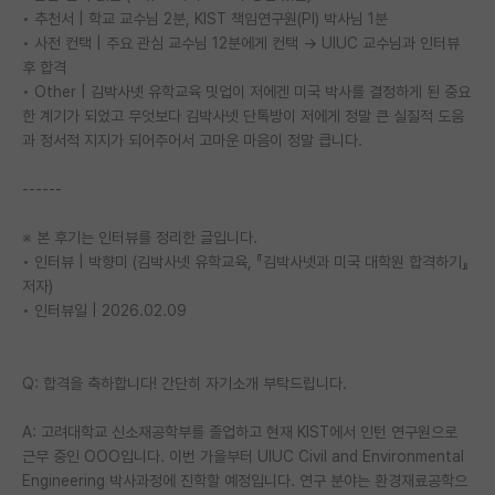
• 추천서 | 학교 교수님 2분, KIST 책임연구원(PI) 박사님 1분
PI 전용 게시판
• 사전 컨택 | 주요 관심 교수님 12분에게 컨택 → UIUC 교수님과 인터뷰
후 합격
인문사회 계열 게시판
• Other | 김박사넷 유학교육 밋업이 저에겐 미국 박사를 결정하게 된 중요
한 계기가 되었고 무엇보다 김박사넷 단톡방이 저에게 정말 큰 실질적 도움
특수/전문대학원 게시판
과 정서적 지지가 되어주어서 고마운 마음이 정말 큽니다.
반도체/AI 게시판
------
장학금/장학생 게시판
※ 본 후기는 인터뷰를 정리한 글입니다.
학술 정보 게시판
• 인터뷰 | 박향미 (김박사넷 유학교육, 『김박사넷과 미국 대학원 합격하기』
저자)
홍보 게시판
• 인터뷰일 | 2026.02.09
커리어
Q: 합격을 축하합니다! 간단히 자기소개 부탁드립니다.
유학교육
이벤트
A: 고려대학교 신소재공학부를 졸업하고 현재 KIST에서 인턴 연구원으로
근무 중인 OOO입니다. 이번 가을부터 UIUC Civil and Environmental
반도체 아카데미
Engineering 박사과정에 진학할 예정입니다. 연구 분야는 환경재료공학으