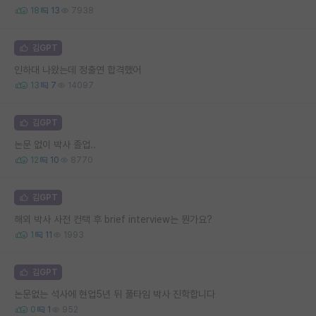
18
13
7938
김GPT
인하대 나왔는데 정출연 합격했어
13
7
14097
김GPT
논문 없이 박사 졸업..
12
10
8770
김GPT
해외 박사 사전 컨택 후 brief interview는 뭔가요?
1
11
1993
김GPT
논문없는 석사에 현업5년 뒤 풀타임 박사 진학합니다
0
1
952