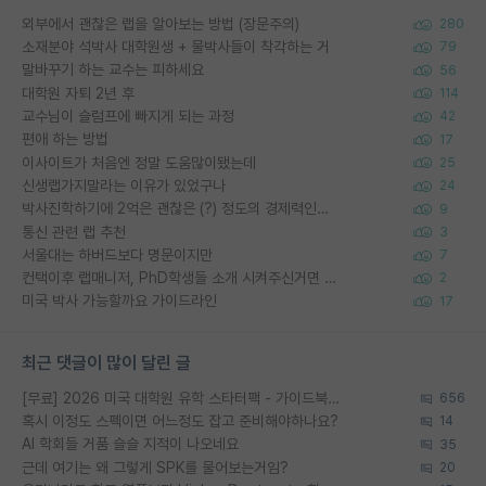
외부에서 괜찮은 랩을 알아보는 방법 (장문주의)
280
소재분야 석박사 대학원생 + 물박사들이 착각하는 거
79
말바꾸기 하는 교수는 피하세요
56
대학원 자퇴 2년 후
114
교수님이 슬럼프에 빠지게 되는 과정
42
편애 하는 방법
17
이사이트가 처음엔 정말 도움많이됐는데
25
신생랩가지말라는 이유가 있었구나
24
박사진학하기에 2억은 괜찮은 (?) 정도의 경제력인가요
9
통신 관련 랩 추천
3
서울대는 하버드보다 명문이지만
7
컨택이후 랩매니저, PhD학생들 소개 시켜주신거면 거의 컨펌에 가깝나요?
2
미국 박사 가능할까요 가이드라인
17
최근 댓글이 많이 달린 글
[무료] 2026 미국 대학원 유학 스타터팩 - 가이드북 & 합격자 컨택메일 템플릿
656
혹시 이정도 스펙이면 어느정도 잡고 준비해야하나요?
14
AI 학회들 거품 슬슬 지적이 나오네요
35
근데 여기는 왜 그렇게 SPK를 물어보는거임?
20