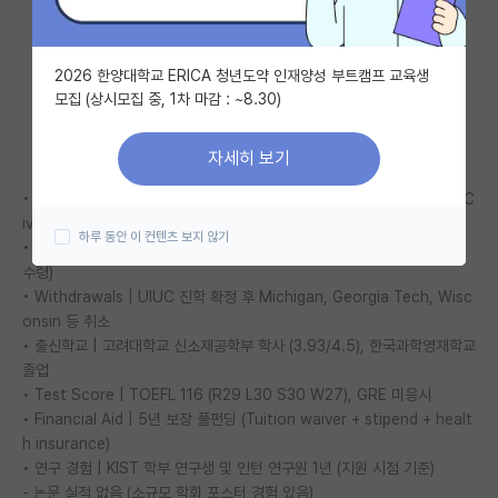
자유 게시판(아무개랩)
2026 한양대학교 ERICA 청년도약 인재양성 부트캠프 교육생
미국 유학 게시판
모집 (상시모집 중, 1차 마감 : ~8.30)
미국 대학원 합격 후기 게시판
자세히 보기
대학원생 모집 게시판
• Admission | University of Illinois Urbana-Champaign (UIUC), C
대학원 합격 후기 게시판
ivil and Environmental Engineering Direct PhD (조기 진학 확정)
하루 동안 이 컨텐츠 보지 않기
• Rejections | Stanford, Princeton (UIUC 진학 확정 후 리젝 레터
연구실(PI) 홍보 게시판
수령)
• Withdrawals | UIUC 진학 확정 후 Michigan, Georgia Tech, Wisc
석박사 채용 정보 게시판
onsin 등 취소
• 출신학교 | 고려대학교 신소재공학부 학사 (3.93/4.5), 한국과학영재학교
임용 정보 게시판
졸업
• Test Score | TOEFL 116 (R29 L30 S30 W27), GRE 미응시
학부 인턴 게시판
• Financial Aid | 5년 보장 풀펀딩 (Tuition waiver + stipend + healt
취업 게시판
h insurance)
• 연구 경험 | KIST 학부 연구생 및 인턴 연구원 1년 (지원 시점 기준)
임용 후기 게시판
- 논문 실적 없음 (소규모 학회 포스터 경험 있음)