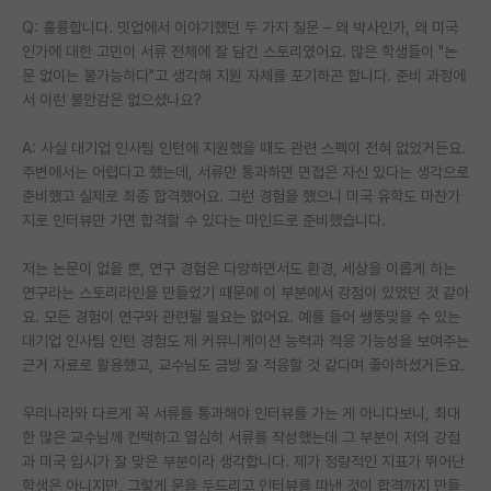
Q: 훌륭합니다. 밋업에서 이야기했던 두 가지 질문 – 왜 박사인가, 왜 미국
인가에 대한 고민이 서류 전체에 잘 담긴 스토리였어요. 많은 학생들이 "논
문 없이는 불가능하다"고 생각해 지원 자체를 포기하곤 합니다. 준비 과정에
서 이런 불안감은 없으셨나요?
A: 사실 대기업 인사팀 인턴에 지원했을 때도 관련 스펙이 전혀 없었거든요.
주변에서는 어렵다고 했는데, 서류만 통과하면 면접은 자신 있다는 생각으로
준비했고 실제로 최종 합격했어요. 그런 경험을 했으니 미국 유학도 마찬가
지로 인터뷰만 가면 합격할 수 있다는 마인드로 준비했습니다.
저는 논문이 없을 뿐, 연구 경험은 다양하면서도 환경, 세상을 이롭게 하는
연구라는 스토리라인을 만들었기 때문에 이 부분에서 강점이 있었던 것 같아
요. 모든 경험이 연구와 관련될 필요는 없어요. 예를 들어 쌩뚱맞을 수 있는
대기업 인사팀 인턴 경험도 제 커뮤니케이션 능력과 적응 가능성을 보여주는
근거 자료로 활용했고, 교수님도 금방 잘 적응할 것 같다며 좋아하셨거든요.
우리나라와 다르게 꼭 서류를 통과해야 인터뷰를 가는 게 아니다보니, 최대
한 많은 교수님께 컨택하고 열심히 서류를 작성했는데 그 부분이 저의 강점
과 미국 입시가 잘 맞은 부분이라 생각합니다. 제가 정량적인 지표가 뛰어난
학생은 아니지만, 그렇게 문을 두드리고 인터뷰를 따낸 것이 합격까지 만들