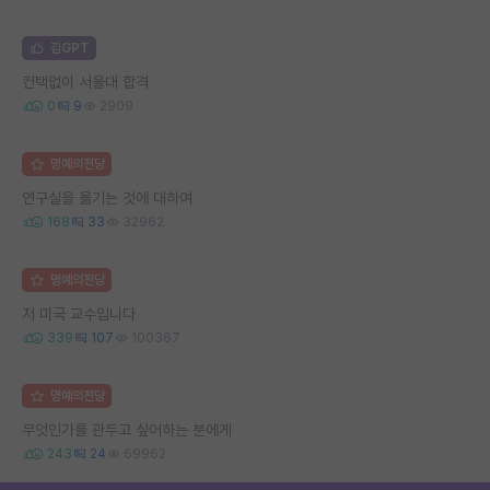
김GPT
컨택없이 서울대 합격
0
9
2909
명예의전당
연구실을 옮기는 것에 대하여
168
33
32962
명예의전당
저 미국 교수입니다
339
107
100367
명예의전당
무엇인가를 관두고 싶어하는 분에게
243
24
69962