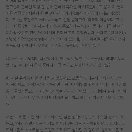
학생도 소개해주시면서 저를 정말 아끼신다는 게 느껴졌어요. 실제로 마침
연구실의 한국인 학생 한 분이 한국에 휴가를 와 계셨는데, 그 분께 제 연락
처를 전달해주시면서 한 번 만나서 이야기해보라고 연결해주기도 하셨습니
다. 교수님 추천으로 Fellowship도 신청 중이고요. 학교의 이름보다 ‘교수
님이 나를 얼마나 원하는가’가 훨씬 중요하다는 확신이 들어서 다른 학교 결
과가 나오기도 전인 1월 31일에 진학을 확정 지었습니다. 실제로 2월에 Sta
nford와 Princeton에서 리젝 레터가 왔는데, 이미 확정을 지은 뒤라 전혀
흔들리지 않았어요. 오히려 그 결정이 옳았다는 확인이 됐죠.
Q: 사실 진로 탐색이 다양했어요. 연구직도 있었고 로스쿨이나 약대도 생각
했고요. 여러가지 옵션 중에서 미국 박사로 결정한 계기가 있나요?
A: 사실 유학에 대한 생각은 늘 있었어요. 초등학생 때부터 과학자가 되는
게 꿈이었고, 과학자로 성공하려면 미국 박사학위를 받아야 한다는 이야기를
많이 들었거든요. 그 고민이 군 복무 때까지 이어졌고, 군대에서 깊이 고민하
다 보니 ‘내가 너무 한 가지 방향에만 몰두하고 있는 건 아닌가’ 싶기도 했어
요.
저는 또 뭐든 직접 해봐야 후회가 안 남는 성격이라, 방학에 학원 강사도 해
보고, 24년 상반기에는 대기업 인사팀 인턴에도 지원해봤어요. 이것저것 시
도해보면서 스스로를 좀 객관적으로 보고 싶었던 것 같아요. 돌이켜보면 저