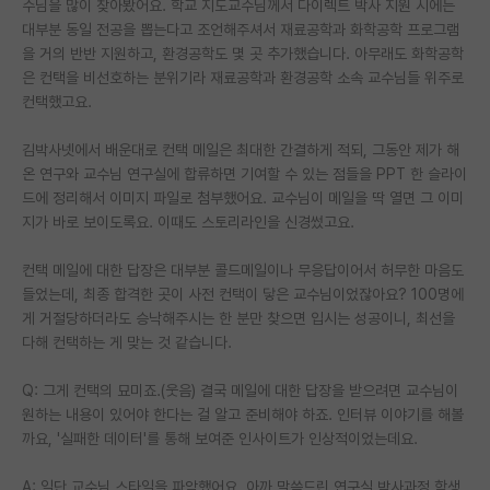
수님을 많이 찾아봤어요. 학교 지도교수님께서 다이렉트 박사 지원 시에는
대부분 동일 전공을 뽑는다고 조언해주셔서 재료공학과 화학공학 프로그램
을 거의 반반 지원하고, 환경공학도 몇 곳 추가했습니다. 아무래도 화학공학
은 컨택을 비선호하는 분위기라 재료공학과 환경공학 소속 교수님들 위주로
컨택했고요.
김박사넷에서 배운대로 컨택 메일은 최대한 간결하게 적되, 그동안 제가 해
온 연구와 교수님 연구실에 합류하면 기여할 수 있는 점들을 PPT 한 슬라이
드에 정리해서 이미지 파일로 첨부했어요. 교수님이 메일을 딱 열면 그 이미
지가 바로 보이도록요. 이때도 스토리라인을 신경썼고요.
컨택 메일에 대한 답장은 대부분 콜드메일이나 무응답이어서 허무한 마음도
들었는데, 최종 합격한 곳이 사전 컨택이 닿은 교수님이었잖아요? 100명에
게 거절당하더라도 승낙해주시는 한 분만 찾으면 입시는 성공이니, 최선을
다해 컨택하는 게 맞는 것 같습니다.
Q: 그게 컨택의 묘미죠.(웃음) 결국 메일에 대한 답장을 받으려면 교수님이
원하는 내용이 있어야 한다는 걸 알고 준비해야 하죠. 인터뷰 이야기를 해볼
까요, '실패한 데이터'를 통해 보여준 인사이트가 인상적이었는데요.
A: 일단 교수님 스타일을 파악했어요. 아까 말씀드린 연구실 박사과정 학생