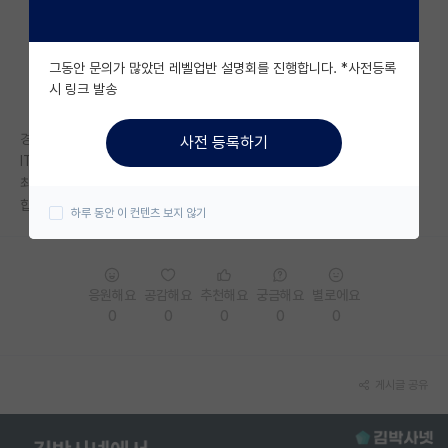
자유 게시판(아무개랩)
그동안 문의가 많았던 레벨업반 설명회를 진행합니다. *사전등록
미국 유학 게시판
시 링크 발송
미국 대학원 합격 후기 게시판
경기권 4년제 졸업 (3.6/4.5)
사전 등록하기
대학원생 모집 게시판
IT 업계 기획업무 5년차입니다.
최근 퇴사 후 이직준비와 함께 인서울 특수대학원 진학을 목표하고 있는데
대학원 합격 후기 게시판
합격컷이 궁금합니다.
하루 동안 이 컨텐츠 보지 않기
연구실(PI) 홍보 게시판
석박사 채용 정보 게시판
응원해요
공감해요
추천해요
궁금해요
별로에요
0
0
0
0
0
임용 정보 게시판
학부 인턴 게시판
게시글 공유
취업 게시판
임용 후기 게시판