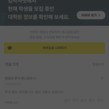
PI 전용 게시판
인문사회 계열 게시판
특수/전문대학원 게시판
카카오 계정과 연동하여 게시글에 달린
반도체/AI 게시판
댓글 알람, 소식등을 빠르게 받아보세요
장학금/장학생 게시판
카카오로 시작하기
학술 정보 게시판
댓글 2개
댓글쓰기
홍보 게시판
커리어
방탕한 루이 파스퇴르
2026.05.27
유학교육
학교 별로 상이합니다. 없는 곳들도 있습니다.
이벤트
0
0
0
0
0
대댓글 쓰기
반도체 아카데미