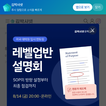
김박사넷
앱으로 보기
닫기
푸시 알림으로 소식을 빠르게
커뮤니티 홈
특수/전문대학원 게시판
대학원생 모집
특수대학교 입학컷이 있나요?
국내대학원 정보
이기적인 존 내시
연구실&오픈랩
2026.05.13
2
880
커뮤니티
커뮤니티 홈
전체글보기
베스트 게시판
IF 명예의전당