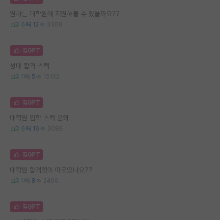
원하는 대학원에 지원해볼 수 있을까요??
6
12
3309
김GPT
성대 합격 스펙
1
5
15132
김GPT
대학원 입학 스펙 문의
6
16
3086
김GPT
대학원 합격컷이 따로있나요??
1
8
2400
김GPT