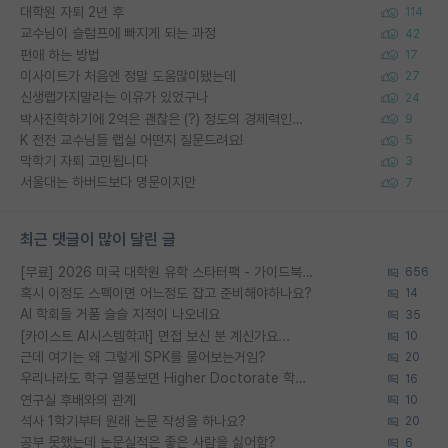
대학원 자퇴 2년 후
114
교수님이 슬럼프에 빠지게 되는 과정
42
편애 하는 방법
17
이사이트가 처음엔 정말 도움많이됐는데
27
신생랩가지말라는 이유가 있었구나
24
박사진학하기에 2억은 괜찮은 (?) 정도의 경제력인가요
9
K 전전 교수님들 랩실 어떤지 질문드려요!
5
막학기 자퇴 고민됩니다
3
서울대는 하버드보다 명문이지만
7
최근 댓글이 많이 달린 글
[무료] 2026 미국 대학원 유학 스타터팩 - 가이드북 & 합격자 컨택메일 템플릿
656
혹시 이정도 스펙이면 어느정도 잡고 준비해야하나요?
14
AI 학회들 거품 슬슬 지적이 나오네요
35
[카이스트 AI시스템학과] 면접 보신 분 계신가요...
10
근데 여기는 왜 그렇게 SPK를 물어보는거임?
20
우리나라도 학구 열풍보면 Higher Doctorate 학위가 필요하다고 봅니다.
16
연구실 후배와의 관계
10
석사 1학기부터 원래 논문 작성을 하나요?
20
공부 못했는데 논문실적은 좋은 사람을 싫어함?
6