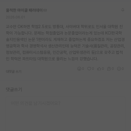
재팬라운지 🌸
울적한 마이클 패러데이
2026.06.01
교수만 OK하면 학점2.5로도 방통대, 사이버대 학위로도 인서울 대학원 진
학이 가능합니다. 문제는 학점졸업과 논문졸업이라는게 있는데 KCI한국학
술지인용색인 논문 1편이라도 게재하고 졸업하는게 중요하겠죠 저는 산업경
영공학과 학사 경영학석사 생산관리인데 능력은 기술사(품질관리, 공장관리,
정보관리, 컴퓨터시스템응용, 인간공학, 산업위생관리 등)으로 갖추고 법적
인 학력은 파트타임 대학원으로 올리는 느낌이 강했습니다.
0
0
0
0
0
대댓글 쓰기
댓글쓰기