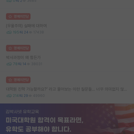
0
2
3685
명예의전당
(우울주의) 실패에 대하여
195
24
17438
명예의전당
박사과정이 왜 힘든가
78
14
38031
명예의전당
대학원 진학 가능할까요?’ 라고 물어보는 이런 질문들… 너무 의미없지 않나요?
214
29
49960