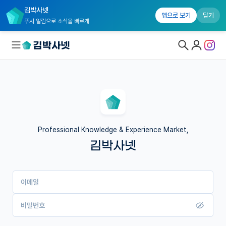
김박사넷
앱으로 보기
닫기
푸시 알림으로 소식을 빠르게
대학원생 모집
국내대학원 정보
연구실&오픈랩
Professional Knowledge & Experience Market,
김박사넷
커뮤니티
커리어
이메일
유학교육
이벤트
비밀번호
반도체 아카데미