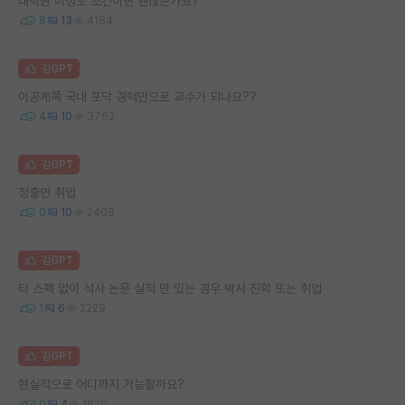
대학원 이정도 조건이면 괜찮은가요?
8
13
4184
김GPT
이공계쪽 국내 포닥 경력만으로 교수가 되나요??
4
10
3762
김GPT
정출연 취업
0
10
2409
김GPT
타 스펙 없이 석사 논문 실적 만 있는 경우 박사 진학 또는 취업
1
6
2229
김GPT
현실적으로 어디까지 가능할까요?
0
4
1620