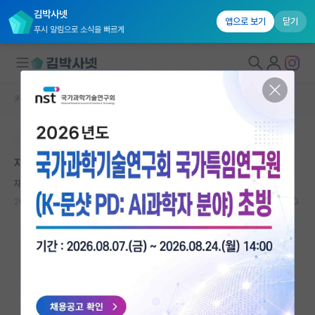
김박사넷
앱으로 보기
닫기
푸시 알림으로 소식을 빠르게
커뮤니티 홈
특수/전문대학원 게시판
대학원생 모집
본문이 수정되지 않는 박제글입니다.
국내대학원 정보
재직자는 박사학위 어떻게 따나요
연구실&오픈랩
재밌는 알프레드 노벨
커뮤니티
2026.02.23
0
1121
커뮤니티 홈
전체글보기
베스트 게시판
IF 명예의전당