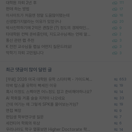
대학원 자퇴 2년 후
111
편애 하는 방법
17
이사이트가 처음엔 정말 도움많이됐는데
16
신생랩가지말라는 이유가 있었구나
20
박사진학하기에 2억은 괜찮은 (?) 정도의 경제력인가요
9
타대학원 컨텍 준비중인데, 지도교수님께는 언제 말씀드려야 할까요?
2
통신 관련 랩 추천
3
K 전전 교수님들 랩실 어떤지 질문드려요!
3
막학기 자퇴 고민됩니다
3
최근 댓글이 많이 달린 글
[무료] 2026 미국 대학원 유학 스타터팩 - 가이드북 & 합격자 컨택메일 템플릿
653
미박 탑스쿨 유학이 빡세진 이유
19
혹시 이정도 스펙이면 어느정도 잡고 준비해야하나요?
14
AI 학회들 거품 슬슬 지적이 나오네요
33
근데 여기는 왜 그렇게 SPK를 물어보는거임?
19
면접 복장
9
편입생 학부연구생 질문
7
세컨티어 학회의 위상
6
우리나라도 학구 열풍보면 Higher Doctorate 학위가 필요하다고 봅니다.
14