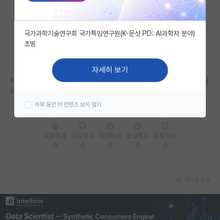
자유 게시판(아무개랩)
국가과학기술연구회 국가특임연구원(K-문샷 PD: AI과학자 분야)
미국 유학 게시판
초빙
미국 대학원 합격 후기 게시판
자세히 보기
대학원생 모집 게시판
이공계 자연계 쪽 원합니다. 특수대학원이 석사만 있고 박사 과정도 경영 심
리 쪽만 있더라구요. 이공자연계는 직장병행으로 박사학위 못따나요?
대학원 합격 후기 게시판
하루 동안 이 컨텐츠 보지 않기
연구실(PI) 홍보 게시판
응원해요
공감해요
추천해요
궁금해요
별로에요
석박사 채용 정보 게시판
0
0
0
0
0
임용 정보 게시판
학부 인턴 게시판
게시글 공유
취업 게시판
임용 후기 게시판