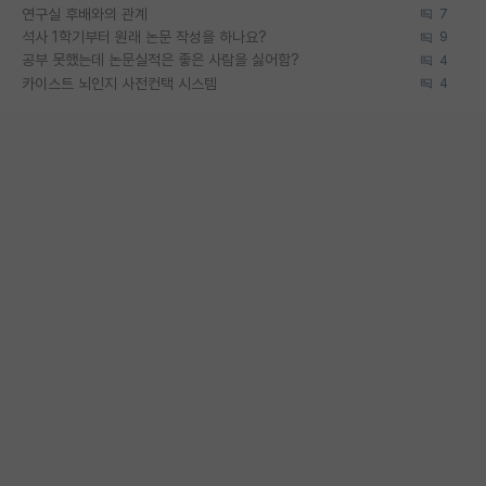
연구실 후배와의 관계
7
석사 1학기부터 원래 논문 작성을 하나요?
9
공부 못했는데 논문실적은 좋은 사람을 싫어함?
4
카이스트 뇌인지 사전컨택 시스템
4