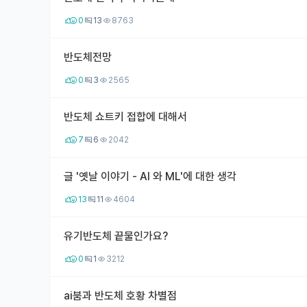
0
13
8763
반도체전망
0
3
2565
반도체 쇼트키 접합에 대해서
7
6
2042
글 '옛날 이야기 - AI 와 ML'에 대한 생각
13
11
4604
유기반도체 끝물인가요?
0
1
3212
ai붐과 반도체 호황 차별점