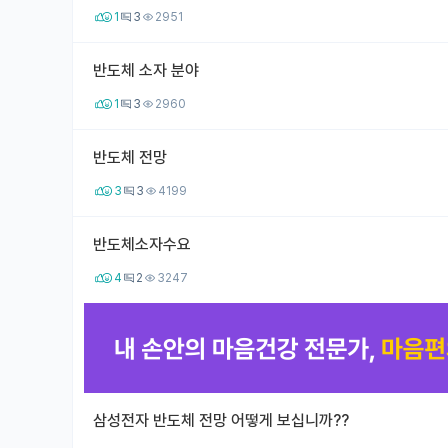
1
3
2951
반도체 소자 분야
1
3
2960
반도체 전망
3
3
4199
반도체소자수요
4
2
3247
삼성전자 반도체 전망 어떻게 보십니까??