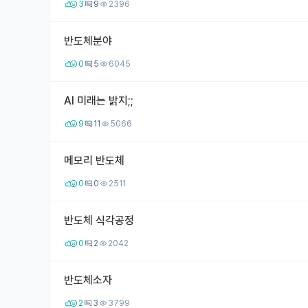
3
9
2396
반도체분야
0
5
6045
AI 미래는 밝지;;
9
11
5066
메모리 반도체
0
0
2511
반도체 식각공정
0
2
2042
반도체소자
2
3
3799