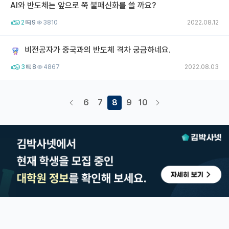
AI와 반도체는 앞으로 쭉 불패신화를 쓸 까요?
2
9
3810
2022.08.12
비전공자가 중국과의 반도체 격차 궁금하네요.
3
8
4867
2022.08.03
6
7
8
9
10