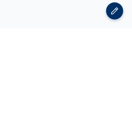
김박사넷 홈으로
김박사넷 유학교육 홈으로
PI
공지사항
광고 문의
제휴 문의
오류 정정 요청