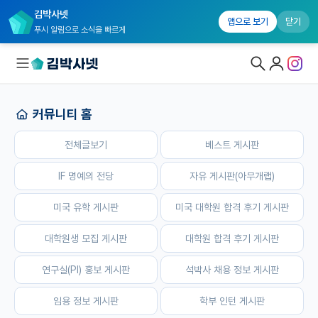
김박사넷
홈
전체글보기
베스트 게시판
IF 명예의 전당
자유 게시판(
앱으로 보기
닫기
푸시 알림으로 소식을 빠르게
커뮤니티 홈
대학원생 모집
전체글보기
베스트 게시판
국내대학원 정보
연구실&오픈랩
IF 명예의 전당
자유 게시판(아무개랩)
커뮤니티
미국 유학 게시판
미국 대학원 합격 후기 게시판
커뮤니티 홈
대학원생 모집 게시판
대학원 합격 후기 게시판
전체글보기
연구실(PI) 홍보 게시판
석박사 채용 정보 게시판
베스트 게시판
임용 정보 게시판
학부 인턴 게시판
IF 명예의전당