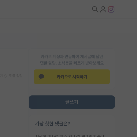
카카오 계정과 연동하여 게시글에 달린
댓글 알람, 소식등을 빠르게 받아보세요
기
댓글 알람
카카오로 시작하기
글쓰기
가장 핫한 댓글은?
서성한 박사로 교수 된 사람 딱 1명 봤습니다. 근데 지방대 박사로 교수된 거는 기적이 일어나야되요. 서성한 학부부터여도 빡센게 교수임용일텐데 지방대박사로 무슨 교수가 되나요...... 중소기업/중견기업 팀장급/연구소장급이나 될거 같네요.