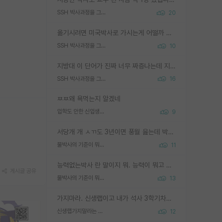
SSH 박사과정을 그만두고 지방대 박사로 옮기면 교수의 꿈은 끝일까요?
20
옮기시려면 미국박사로 가시는게 어떨까 싶네요. 교수가 꿈이면 미국박사 하고 미국교수 까지 같이 노리시는게 기회가 많지 않을까요?
SSH 박사과정을 그만두고 지방대 박사로 옮기면 교수의 꿈은 끝일까요?
10
지방대 이 단어가 진짜 너무 짜증나는데 지방대면 다 그냥 쓰레기인가요? 무슨 말 같지도 않은 댓글들이 있는건지??? 지방에도 충분히 좋은 대학 많고 충분히 잘하는 교수님들 많습니다 포항공대 4개 IST 대표 지거국들 여기 모두 다 지방에 있고 여기 출신들 중에 교수하는 분들 적지 않습니다 지거국 출신이 무슨 교수를 하냐?라고 생각할 사람들 많은데 상위 대표 지거국에 아웃라이어들 많습니다 결국 개인의 연구역량과 실적이 중요합니다 이 역량을 펼치는데 있어서 지도교수와의 합도 중요합니다. 그리고 경력이 필요하면 해외포닥까지 다녀오세요
SSH 박사과정을 그만두고 지방대 박사로 옮기면 교수의 꿈은 끝일까요?
16
ㅉㅉ왜 욕먹는지 알겠네
입학도 안한 신입생이 원래 관심을 받나요
9
서당개 개 ㅅㄲ도 3년이면 풍월 읊는데 박사 5년 이상 대리고 있으면서 물된건 교수 탓 맞는ㄱ게 거기가 서당이 아니란 소리임
물박사의 기준이 뭐임?
11
능력없는박사 란 말이지 뭐. 능력이 뭐고 능력이 있다는게 뭔지는 사람마다 기준이 다르니까 얘기해봐야 서로 자기 기준만 얘기해서 논쟁이 끝이 안나고. 주위에서 능력있고 야심있는 신입생이 교수가 유의미한 피드백을 아예 안주면서 제대로된 과제에 참여해볼 기회도 제공하지 않고 잡일 뺑뺑이만 돌려서 맨날 단순작업만 하면서 밤새다가 눈빛이 점점 죽어가는걸 본 사람은 물박사는 교수탓이라고 하고, 교수는 이것저것 알려도 주고 기회도 주고 사수 동기 붙여주면서 어떻게든 끌고가려고 하는데 본인이 매일 뺀질거리면서 출근 하는둥마는둥 하다가 기껏 와서도 폰이나 쳐다보다가 실험 망치고 저녁약속있어서 먼저 가볼게요~ 하는걸 본 사람은 물박사는 본인탓이라고 함.
게시글 공유
물박사의 기준이 뭐임?
13
가지마라. 신생랩이고 내가 석사 3학기차인데 최고참인데 나도 아무것도 모르는데 교수가 후배들 왜 논문 교육 안시키냐. 논문 왜 안 써오냐 닦달한다
신생랩가지말라는 이유가 있었구나
12