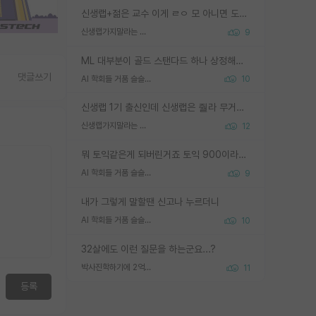
신생랩+젊은 교수 이게 ㄹㅇ 모 아니면 도인듯.
신생랩가지말라는 이유가 있었구나
9
ML 대부분이 골드 스탠다드 하나 상정해놓고 (벤치마크 데이터셋이 여러 개면 여러 개 상정) 그거 얼마나 잘 맞추나 싸움임 가끔 번뜩이는 설계 철학을 보여주는 논문들도 있지만 대부분 그거 성적 얼마나 더 올리느라에 혈안이 되어 있는 측면이 잇음
댓글쓰기
AI 학회들 거품 슬슬 지적이 나오네요
10
신생랩 1기 출신인데 신생랩은 줠라 무거운 바벨 같은거임. 들면 대박인데 못들면 깔려 죽음. 아무도 알려주지 않는 환경에서 자생해야하지만, 일단 살아남았다면 그 어떤 사람보다 악착같고 생존력 높은 사람으로 거듭날 수 있음
신생랩가지말라는 이유가 있었구나
12
뭐 토익같은게 되버린거죠 토익 900이라고 영어잘하는건 아닙니다만 잘하는사람은 다 900을 넘는 그런
AI 학회들 거품 슬슬 지적이 나오네요
9
내가 그렇게 말할땐 신고나 누르더니
AI 학회들 거품 슬슬 지적이 나오네요
10
32살에도 이런 질문을 하는군요...?
박사진학하기에 2억은 괜찮은 (?) 정도의 경제력인가요
11
등록