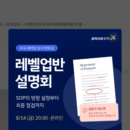
어
유학교육
이벤트
반도체 아카데미
재팬라운지 🌸
스크랩
신고하