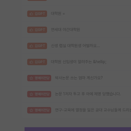
대학원 =
김GPT
연세대 야간대학원
김GPT
신생 랩실 대학원생 어떨까요...
김GPT
대학원 신입생이 알려주는 &hellip;
김GPT
박사논문 쓰는 엄마 계신가요?
명예의전당
논문 1저자 투고 후 아예 제명 당했습니다.
명예의전당
연구-교육에 열정을 잃은 공대 교수님들께 드리는
명예의전당