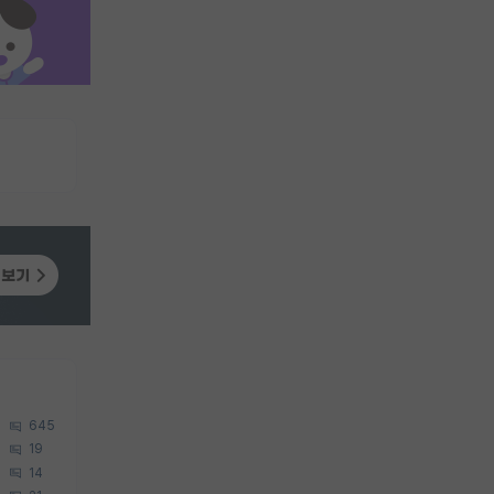
645
19
14