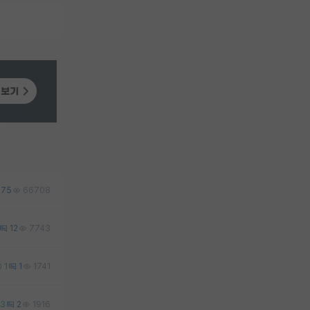
75
66708
12
7743
1
1
1741
3
2
1916