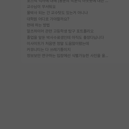
포스텍 억까에 대해 (동문의 학문적 아웃풋에 대한 반박)
교수님이 무서워요
물박사 되는 건 교수탓도 있는거 아니냐
대학원 어디로 가야할까요?
편애 하는 방법
알츠하이머 관련 고등학생 탐구 포트폴리오
졸업을 앞둔 박사수료생인데 아직도 출장다닙니다
이사이트가 처음엔 정말 도움많이됐는데
커뮤니티는 다 쓰레기통이지
정보보안 연구하는 입장에선 식별가능한 사진을 올리는건 비추이긴함