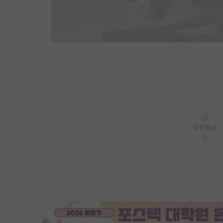
.
응원해요
0