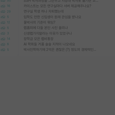
SSH 박사과정을 그만두고 지방대 박사로 옮기면 교수의 꿈은 끝일까요?
50
카이스트는 모든 연구실마다 서버 제공해주나요?
16
연구실 학생 하나 자퇴했는데
29
입학도 안한 신입생이 원래 관심을 받나요
5
물박사의 기준이 뭐임?
12
랩홈피에 다들 본인 사진 올리냐
5
신생랩가지말라는 이유가 있었구나
3
장학금 모은 랩비통장
14
AI 학회들 거품 슬슬 지적이 나오네요
6
박사진학하기에 2억은 괜찮은 (?) 정도의 경제력인가요
5