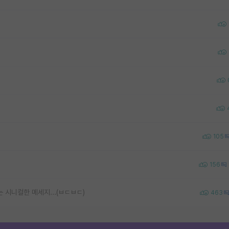
105
156
 시니컬한 메세지...(ㅂㄷㅂㄷ)
463