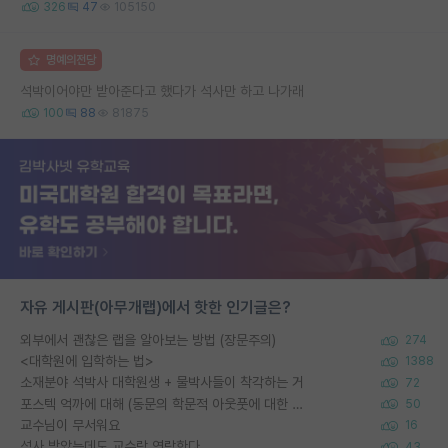
326
47
105150
명예의전당
석박이어야만 받아준다고 했다가 석사만 하고 나가래
100
88
81875
자유 게시판(아무개랩)에서 핫한 인기글은?
외부에서 괜찮은 랩을 알아보는 방법 (장문주의)
274
<대학원에 입학하는 법>
1388
소재분야 석박사 대학원생 + 물박사들이 착각하는 거
72
포스텍 억까에 대해 (동문의 학문적 아웃풋에 대한 반박)
50
교수님이 무서워요
16
석사 받았는데도 교수랑 연락한다.
43