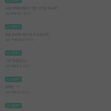
김GPT
요즘 대학원생들은 어떤 고민을 하나요?
9
11
3026
김GPT
슬슬 놓아줄 때가 된 것 같습니다.
76
10
18414
김GPT
그냥 푸념입니다..
0
8
3014
김GPT
대학원 ㄱ?
0
4
2824
김GPT