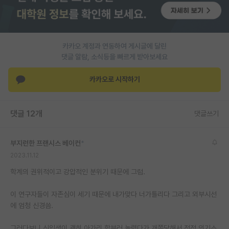
PI 전용 게시판
인문사회 계열 게시판
카카오 계정과 연동하여 게시글에 달린
특수/전문대학원 게시판
댓글 알람, 소식등을 빠르게 받아보세요
반도체/AI 게시판
카카오로 시작하기
장학금/장학생 게시판
댓글 12개
댓글쓰기
학술 정보 게시판
홍보 게시판
부지런한 프랜시스 베이컨
*
2023.11.12
커리어
학계의 권위적이고 강압적인 분위기 때문에 그럼.
유학교육
이 연구자들이 자존심이 세기 때문에 내가맞다 너가틀리다 그리고 외부시선
이벤트
에 엄청 신경씀.
반도체 아카데미
그러다보니 신입생이 괜히 아가리 함부러 놀렸다가 개쪽당해서 점점 의기소