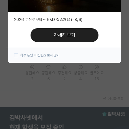
자유 게시판(아무개랩)
2026 두산로보틱스 R&D 집중채용 (~8/9)
미국 유학 게시판
미국 대학원 합격 후기 게시판
자세히 보기
대학원생 모집 게시판
...
하루 동안 이 컨텐츠 보지 않기
대학원 합격 후기 게시판
연구실(PI) 홍보 게시판
응원해요
공감해요
추천해요
궁금해요
별로에요
2
5
2
4
15
석박사 채용 정보 게시판
임용 정보 게시판
게시글 공유
학부 인턴 게시판
취업 게시판
임용 후기 게시판