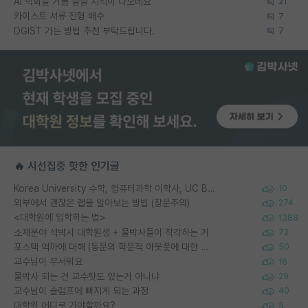
AI 학회들 거품 슬슬 지적이 나오네요
21
카이스트 서류 전형 배수
7
DGIST 가는 방법 추천 부탁드립니다.
7
🔥 시선집중 핫한 인기글
Korea University 수학, 컴퓨터과학 이학사, UC Berkeley 산업공학 대학원 공학박사가 되는 것은 쉽지 않겠죠?
10
외부에서 괜찮은 랩을 알아보는 방법 (장문주의)
274
<대학원에 입학하는 법>
1388
소재분야 석박사 대학원생 + 물박사들이 착각하는 거
72
포스텍 억까에 대해 (동문의 학문적 아웃풋에 대한 반박)
50
교수님이 무서워요
16
물박사 되는 건 교수탓도 있는거 아니냐
29
교수님이 슬럼프에 빠지게 되는 과정
40
대학원 어디로 가야할까요?
5