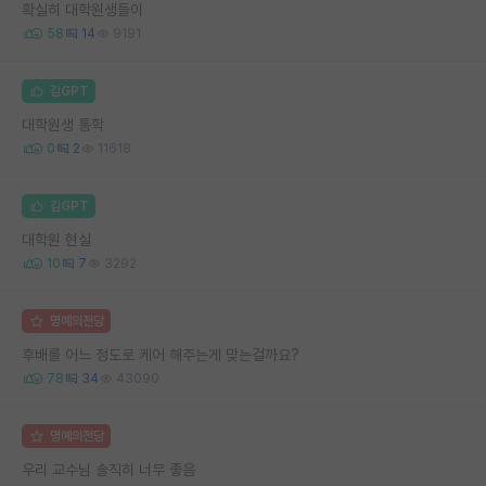
확실히 대학원생들이
58
14
9191
김GPT
대학원생 통학
0
2
11618
김GPT
대학원 현실
10
7
3292
명예의전당
후배를 어느 정도로 케어 해주는게 맞는걸까요?
78
34
43090
명예의전당
우리 교수님 솔직히 너무 좋음