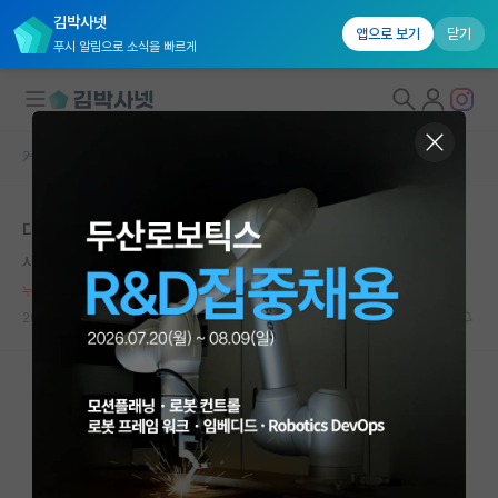
김박사넷
앱으로 보기
닫기
푸시 알림으로 소식을 빠르게
커뮤니티 홈
자유 게시판(아무개랩)
대학원생 모집
대학원 다니는 애들 대체로..
국내대학원 정보
시끄러운 그레이스 호퍼
연구실&오픈랩
누적 신고가 50개 이상인 사용자입니다.
커뮤니티
2023.11.12
12
7743
커뮤니티 홈
전체글보기
베스트 게시판
IF 명예의전당