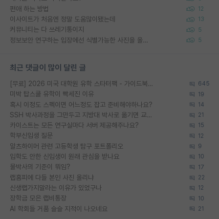
편애 하는 방법
12
이사이트가 처음엔 정말 도움많이됐는데
13
커뮤니티는 다 쓰레기통이지
5
정보보안 연구하는 입장에선 식별가능한 사진을 올리는건 비추이긴함
5
최근 댓글이 많이 달린 글
[무료] 2026 미국 대학원 유학 스타터팩 - 가이드북 & 합격자 컨택메일 템플릿
645
미박 탑스쿨 유학이 빡세진 이유
19
혹시 이정도 스펙이면 어느정도 잡고 준비해야하나요?
14
SSH 박사과정을 그만두고 지방대 박사로 옮기면 교수의 꿈은 끝일까요?
21
카이스트는 모든 연구실마다 서버 제공해주나요?
15
학부신입생 질문
12
알츠하이머 관련 고등학생 탐구 포트폴리오
9
입학도 안한 신입생이 원래 관심을 받나요
10
물박사의 기준이 뭐임?
17
랩홈피에 다들 본인 사진 올리냐
22
신생랩가지말라는 이유가 있었구나
12
장학금 모은 랩비통장
10
AI 학회들 거품 슬슬 지적이 나오네요
21