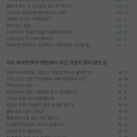
물박사 되는 건 교수탓도 있는거 아니냐
29
교수님이 슬럼프에 빠지게 되는 과정
40
대학원 어디로 가야할까요?
5
편애 하는 방법
12
이사이트가 처음엔 정말 도움많이됐는데
13
커뮤니티는 다 쓰레기통이지
5
정보보안 연구하는 입장에선 식별가능한 사진을 올리는건 비추이긴함
5
자유 게시판(아무개랩)에서 최근 댓글이 많이 달린 글
SSH 박사과정을 그만두고 지방대 박사로 옮기면 교수의 꿈은 끝일까요?
21
카이스트는 모든 연구실마다 서버 제공해주나요?
15
학부신입생 질문
12
알츠하이머 관련 고등학생 탐구 포트폴리오
9
연구실 학생 하나 자퇴했는데
8
입학도 안한 신입생이 원래 관심을 받나요
10
물박사의 기준이 뭐임?
17
랩홈피에 다들 본인 사진 올리냐
22
신생랩가지말라는 이유가 있었구나
12
장학금 모은 랩비통장
10