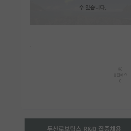
.
응원해요
0