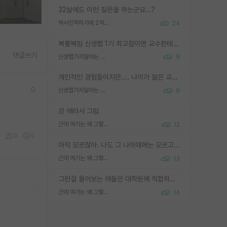
32살에도 이런 질문을 하는군요...?
박사진학하기에 2억은 괜찮은 (?) 정도의 경제력인가요
24
복불복임 신생랩 1기 최고참이면 교수한테 직접 지도받는 시간이 매우 많음 제대로 된 교수라면 말이지 그게 아니라면 그냥 넌 해방 불가능한 노예 1호에 감점쓰레기통이 되는거고
댓글쓰기
신생랩가지말라는 이유가 있었구나
9
개인적인 경험들이지만.... 나이가 젊은 교수일수록 꼰대라는 가면을 쓴 채로 무례함을 행동하는 경우가 거의 90% 정도였음. 나이가 어린데 다른 또래들과 달리 명예, 권력, 재력까지 얻었으니 세상 다 가진 기분이겠지. 오히러 나이 든 교수들이 행동과 말을 더 조심하시더라.
신생랩가지말라는 이유가 있었구나
9
걍 애라서 그럼
근데 여기는 왜 그렇게 SPK를 물어보는거임?
12
0
0
0
아직 모르잖아. 나도 그 나이때에는 모르고 평가 받고 안심하고 싶었어.
근데 여기는 왜 그렇게 SPK를 물어보는거임?
13
그런걸 물어보는 애들은 대학원에 적합하지 않다
근데 여기는 왜 그렇게 SPK를 물어보는거임?
14