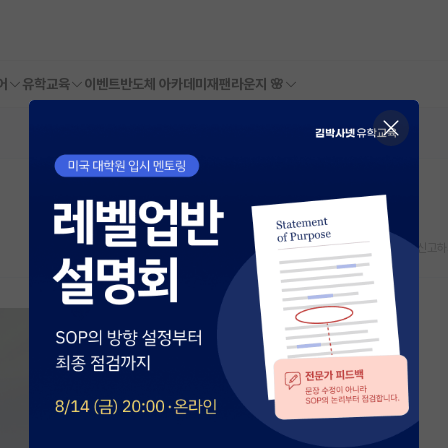
어
유학교육
이벤트
반도체 아카데미
재팬라운지 🌸
스크랩
신고하