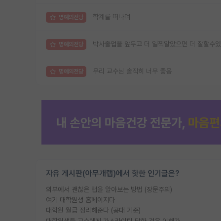
학계를 떠나며
명예의전당
박사졸업을 앞두고 더 일찍알았으면 더 잘할수있
명예의전당
우리 교수님 솔직히 너무 좋음
명예의전당
자유 게시판(아무개랩)에서 핫한 인기글은?
외부에서 괜찮은 랩을 알아보는 방법 (장문주의)
여기 대학원생 홈페이지다
대학원 월급 정리해준다 (공대 기준)
대학원생들 교수에게 가스라이팅 당한 것은 이해가 갑니다. 안타깝네요.