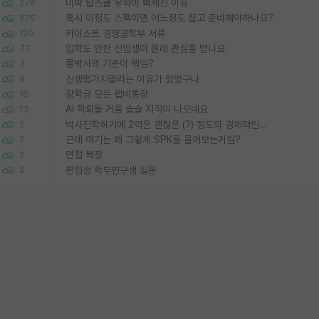
미박 탑스쿨 유학이 빡세진 이유
276
혹시 이정도 스펙이면 어느정도 잡고 준비해야하나요?
275
카이스트 경영공학부 서류
120
입학도 안한 신입생이 원래 관심을 받나요
77
물박사의 기준이 뭐임?
7
신생랩가지말라는 이유가 있었구나
9
장학금 모은 랩비통장
16
AI 학회들 거품 슬슬 지적이 나오네요
13
박사진학하기에 2억은 괜찮은 (?) 정도의 경제력인가요
2
근데 여기는 왜 그렇게 SPK를 물어보는거임?
2
면접 복장
2
편입생 학부연구생 질문
2