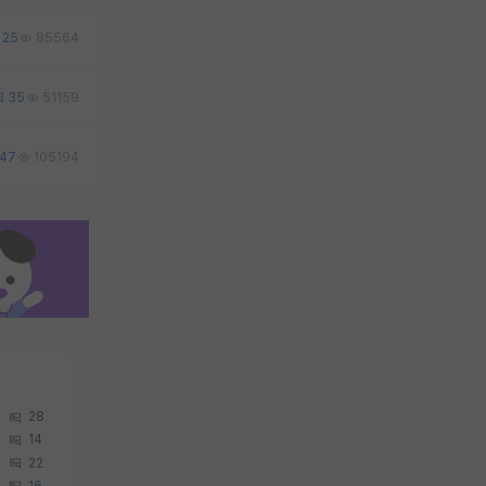
25
85564
35
51159
47
105194
28
14
22
16