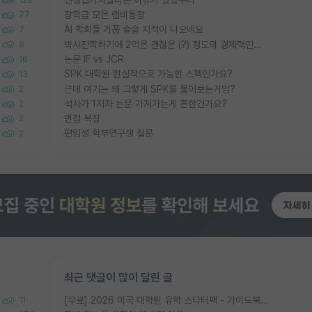
장학금 모은 랩비통장
77
AI 학회들 거품 슬슬 지적이 나오네요
7
박사진학하기에 2억은 괜찮은 (?) 정도의 경제력인가요
9
논문 IF vs JCR
16
SPK 대학원 현실적으로 가능한 스펙인가요?
13
근데 여기는 왜 그렇게 SPK를 물어보는거임?
2
석사가 1저자 논문 가져가는게 흔한건가요?
2
면접 복장
2
편입생 학부연구생 질문
2
최근 댓글이 많이 달린 글
[무료] 2026 미국 대학원 유학 스타터팩 - 가이드북 & 합격자 컨택메일 템플릿
11