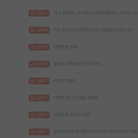
석사 월150.. 이거받고 대학원생활하는게 현타 ㄹ
김GPT
저는 한국농수산대학교 라는 지잡대 학생입니다.
김GPT
대학원생 분류
김GPT
잘생긴 대학원생은 꽤 있어도
김GPT
P분위기 펙트
김GPT
대학원 다니는 애들 대체로..
김GPT
대학원을 왜가는거임?
김GPT
지거국 자대 석사중인데 학부연구생 런치는거 흔함
김GPT