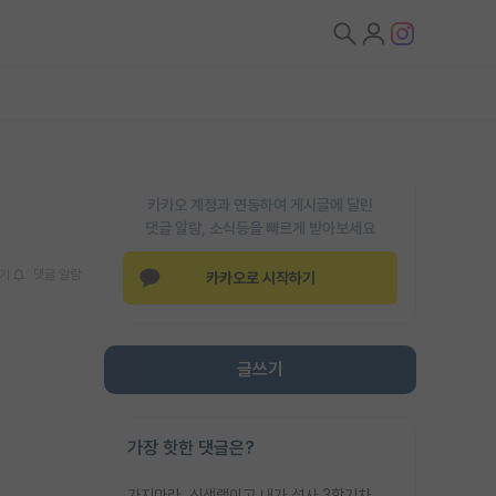
카카오 계정과 연동하여 게시글에 달린
댓글 알람, 소식등을 빠르게 받아보세요
기
댓글 알람
카카오로 시작하기
글쓰기
가장 핫한 댓글은?
가지마라. 신생랩이고 내가 석사 3학기차인데 최고참인데 나도 아무것도 모르는데 교수가 후배들 왜 논문 교육 안시키냐. 논문 왜 안 써오냐 닦달한다