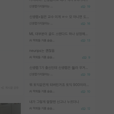
신생랩가지말라는 이유가 있었구나
19
신생랩+젊은 교수 이게 ㄹㅇ 모 아니면 도인듯.
신생랩가지말라는 이유가 있었구나
16
ML 대부분이 골드 스탠다드 하나 상정해놓고 (벤치마크 데이터셋이 여러 개면 여러 개 상정) 그거 얼마나 잘 맞추나 싸움임 가끔 번뜩이는 설계 철학을 보여주는 논문들도 있지만 대부분 그거 성적 얼마나 더 올리느라에 혈안이 되어 있는 측면이 잇음
AI 학회들 거품 슬슬 지적이 나오네요
13
neurips는 괜찮음
AI 학회들 거품 슬슬 지적이 나오네요
9
신생랩 1기 출신인데 신생랩은 줠라 무거운 바벨 같은거임. 들면 대박인데 못들면 깔려 죽음. 아무도 알려주지 않는 환경에서 자생해야하지만, 일단 살아남았다면 그 어떤 사람보다 악착같고 생존력 높은 사람으로 거듭날 수 있음
신생랩가지말라는 이유가 있었구나
19
뭐 토익같은게 되버린거죠 토익 900이라고 영어잘하는건 아닙니다만 잘하는사람은 다 900을 넘는 그런
게시글 공유
AI 학회들 거품 슬슬 지적이 나오네요
10
내가 그렇게 말할땐 신고나 누르더니
AI 학회들 거품 슬슬 지적이 나오네요
12