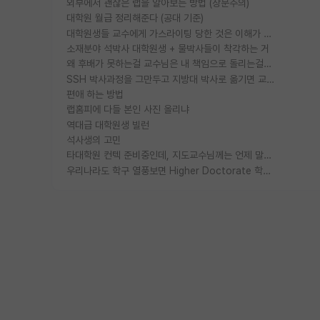
외부에서 괜찮은 랩을 알아보는 방법 (장문주의)
대학원 월급 정리해준다 (공대 기준)
대학원생들 교수에게 가스라이팅 당한 것은 이해가 갑니다. 안타깝네요.
소재분야 석박사 대학원생 + 물박사들이 착각하는 거
왜 후배가 못하는걸 교수님은 내 책임으로 돌리는걸까요?
SSH 박사과정을 그만두고 지방대 박사로 옮기면 교수의 꿈은 끝일까요?
편애 하는 방법
랩홈피에 다들 본인 사진 올리냐
역대급 대학원생 빌런
석사생의 고민
타대학원 컨텍 준비중인데, 지도교수님께는 언제 말씀드려야 할까요?
우리나라도 학구 열풍보면 Higher Doctorate 학위가 필요하다고 봅니다.