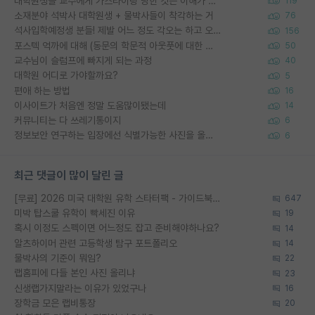
대학원생들 교수에게 가스라이팅 당한 것은 이해가 갑니다. 안타깝네요.
119
소재분야 석박사 대학원생 + 물박사들이 착각하는 거
76
석사입학예정생 분들! 제발 어느 정도 각오는 하고 오세요.
156
포스텍 억까에 대해 (동문의 학문적 아웃풋에 대한 반박)
50
교수님이 슬럼프에 빠지게 되는 과정
40
대학원 어디로 가야할까요?
5
편애 하는 방법
16
이사이트가 처음엔 정말 도움많이됐는데
14
커뮤니티는 다 쓰레기통이지
6
정보보안 연구하는 입장에선 식별가능한 사진을 올리는건 비추이긴함
6
최근 댓글이 많이 달린 글
[무료] 2026 미국 대학원 유학 스타터팩 - 가이드북 & 합격자 컨택메일 템플릿
647
미박 탑스쿨 유학이 빡세진 이유
19
혹시 이정도 스펙이면 어느정도 잡고 준비해야하나요?
14
알츠하이머 관련 고등학생 탐구 포트폴리오
14
물박사의 기준이 뭐임?
22
랩홈피에 다들 본인 사진 올리냐
23
신생랩가지말라는 이유가 있었구나
16
장학금 모은 랩비통장
20