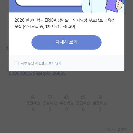
자유 게시판(아무개랩)
2026 한양대학교 ERICA 청년도약 인재양성 부트캠프 교육생
미국 유학 게시판
모집 (상시모집 중, 1차 마감 : ~8.30)
미국 대학원 합격 후기 게시판
자세히 보기
대학원생 모집 게시판
자세한 내용은 홈페이지를 참고해 주세요.
대학원 합격 후기 게시판
https://www.kosaf.go.kr/ko/notice.do?mode=view&search
하루 동안 이 컨텐츠 보지 않기
Str=&searchType=&page=1&ctgrId1=0000000002&ctgrId2=
연구실(PI) 홍보 게시판
0000000025&seqNo=20888
석박사 채용 정보 게시판
임용 정보 게시판
응원해요
공감해요
추천해요
궁금해요
별로에요
학부 인턴 게시판
0
0
0
0
0
취업 게시판
게시글 공유
임용 후기 게시판