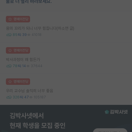
물로 더 멀리 바라보세요.
명예의전당
용의 꼬리가 되니 너무 힘듭니다(하소연 글)
85
39
41018
명예의전당
박사과정이 왜 힘든가
78
14
37644
명예의전당
우리 교수님 솔직히 너무 좋음
326
47
105187