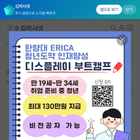
김박사넷
앱으로 보기
닫기
푸시 알림으로 소식을 빠르게
커뮤니티 홈
장학금/장학생 게시판
대학원생 모집
본문이 수정되지 않는 박제글입니다.
국내대학원 정보
2026년 박사우수장학금(이공계) 업무처리기준
연구실&오픈랩
성실한 버지니아 울프
커뮤니티
2026.05.19
0
1186
커뮤니티 홈
전체글보기
베스트 게시판
IF 명예의전당