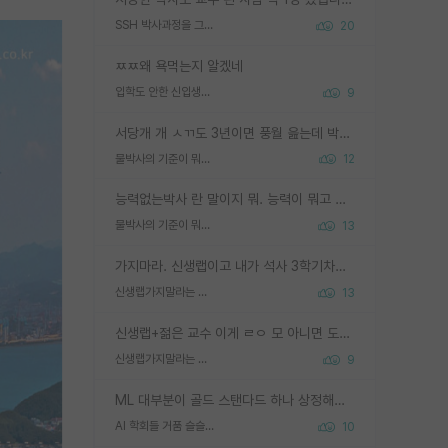
SSH 박사과정을 그만두고 지방대 박사로 옮기면 교수의 꿈은 끝일까요?
20
ㅉㅉ왜 욕먹는지 알겠네
입학도 안한 신입생이 원래 관심을 받나요
9
서당개 개 ㅅㄲ도 3년이면 풍월 읊는데 박사 5년 이상 대리고 있으면서 물된건 교수 탓 맞는ㄱ게 거기가 서당이 아니란 소리임
물박사의 기준이 뭐임?
12
능력없는박사 란 말이지 뭐. 능력이 뭐고 능력이 있다는게 뭔지는 사람마다 기준이 다르니까 얘기해봐야 서로 자기 기준만 얘기해서 논쟁이 끝이 안나고. 주위에서 능력있고 야심있는 신입생이 교수가 유의미한 피드백을 아예 안주면서 제대로된 과제에 참여해볼 기회도 제공하지 않고 잡일 뺑뺑이만 돌려서 맨날 단순작업만 하면서 밤새다가 눈빛이 점점 죽어가는걸 본 사람은 물박사는 교수탓이라고 하고, 교수는 이것저것 알려도 주고 기회도 주고 사수 동기 붙여주면서 어떻게든 끌고가려고 하는데 본인이 매일 뺀질거리면서 출근 하는둥마는둥 하다가 기껏 와서도 폰이나 쳐다보다가 실험 망치고 저녁약속있어서 먼저 가볼게요~ 하는걸 본 사람은 물박사는 본인탓이라고 함.
물박사의 기준이 뭐임?
13
가지마라. 신생랩이고 내가 석사 3학기차인데 최고참인데 나도 아무것도 모르는데 교수가 후배들 왜 논문 교육 안시키냐. 논문 왜 안 써오냐 닦달한다
신생랩가지말라는 이유가 있었구나
13
신생랩+젊은 교수 이게 ㄹㅇ 모 아니면 도인듯.
신생랩가지말라는 이유가 있었구나
9
ML 대부분이 골드 스탠다드 하나 상정해놓고 (벤치마크 데이터셋이 여러 개면 여러 개 상정) 그거 얼마나 잘 맞추나 싸움임 가끔 번뜩이는 설계 철학을 보여주는 논문들도 있지만 대부분 그거 성적 얼마나 더 올리느라에 혈안이 되어 있는 측면이 잇음
AI 학회들 거품 슬슬 지적이 나오네요
10