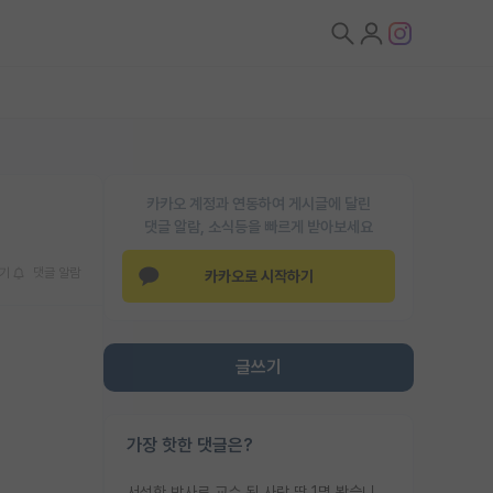
카카오 계정과 연동하여 게시글에 달린
댓글 알람, 소식등을 빠르게 받아보세요
기
댓글 알람
카카오로 시작하기
글쓰기
가장 핫한 댓글은?
서성한 박사로 교수 된 사람 딱 1명 봤습니다. 근데 지방대 박사로 교수된 거는 기적이 일어나야되요. 서성한 학부부터여도 빡센게 교수임용일텐데 지방대박사로 무슨 교수가 되나요...... 중소기업/중견기업 팀장급/연구소장급이나 될거 같네요.