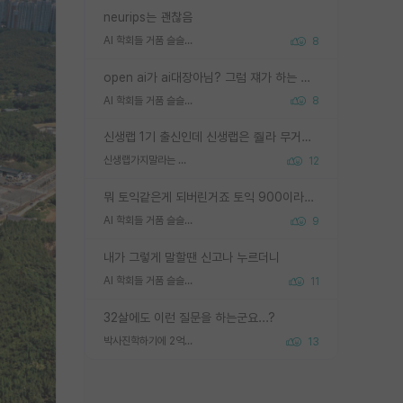
neurips는 괜찮음
AI 학회들 거품 슬슬 지적이 나오네요
8
open ai가 ai대장아님? 그럼 쟤가 하는 말이 다 맞겠네
AI 학회들 거품 슬슬 지적이 나오네요
8
신생랩 1기 출신인데 신생랩은 줠라 무거운 바벨 같은거임. 들면 대박인데 못들면 깔려 죽음. 아무도 알려주지 않는 환경에서 자생해야하지만, 일단 살아남았다면 그 어떤 사람보다 악착같고 생존력 높은 사람으로 거듭날 수 있음
신생랩가지말라는 이유가 있었구나
12
뭐 토익같은게 되버린거죠 토익 900이라고 영어잘하는건 아닙니다만 잘하는사람은 다 900을 넘는 그런
AI 학회들 거품 슬슬 지적이 나오네요
9
내가 그렇게 말할땐 신고나 누르더니
AI 학회들 거품 슬슬 지적이 나오네요
11
32살에도 이런 질문을 하는군요...?
박사진학하기에 2억은 괜찮은 (?) 정도의 경제력인가요
13