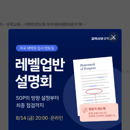
어
유학교육
이벤트
반도체 아카데미
재팬라운지 🌸
스크랩
신고하