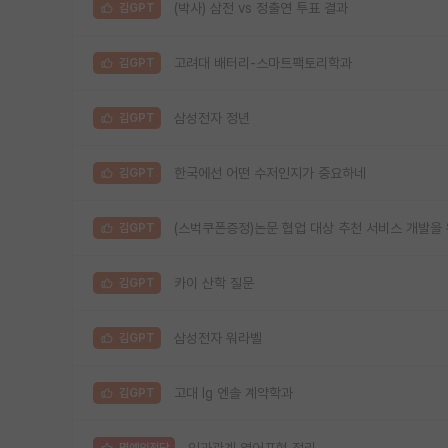
(박사) 삼전 vs 정출연 투표 결과
김GPT
고려대 배터리-스마트팩토리학과
김GPT
삼성전자 정년
김GPT
한국에선 어떤 수저인지가 중요하네
김GPT
(스벅쿠폰증정)논문 협업 대상 추천 서비스 개발을
김GPT
카이 산학 질문
김GPT
삼성전자 워라벨
김GPT
고대 lg 엔솔 계약학과
김GPT
인과관계 영어표현 정리