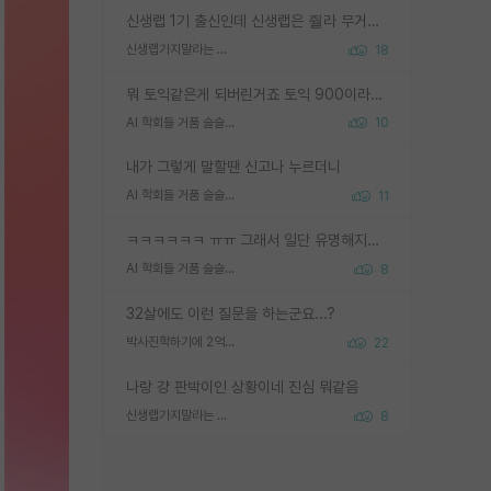
신생랩 1기 출신인데 신생랩은 줠라 무거운 바벨 같은거임. 들면 대박인데 못들면 깔려 죽음. 아무도 알려주지 않는 환경에서 자생해야하지만, 일단 살아남았다면 그 어떤 사람보다 악착같고 생존력 높은 사람으로 거듭날 수 있음
신생랩가지말라는 이유가 있었구나
18
뭐 토익같은게 되버린거죠 토익 900이라고 영어잘하는건 아닙니다만 잘하는사람은 다 900을 넘는 그런
AI 학회들 거품 슬슬 지적이 나오네요
10
내가 그렇게 말할땐 신고나 누르더니
AI 학회들 거품 슬슬 지적이 나오네요
11
ㅋㅋㅋㅋㅋㅋ ㅠㅠ 그래서 일단 유명해지는게 중요한거같습니다
AI 학회들 거품 슬슬 지적이 나오네요
8
32살에도 이런 질문을 하는군요...?
박사진학하기에 2억은 괜찮은 (?) 정도의 경제력인가요
22
나랑 걍 판박이인 상황이네 진심 뭐같음
신생랩가지말라는 이유가 있었구나
8