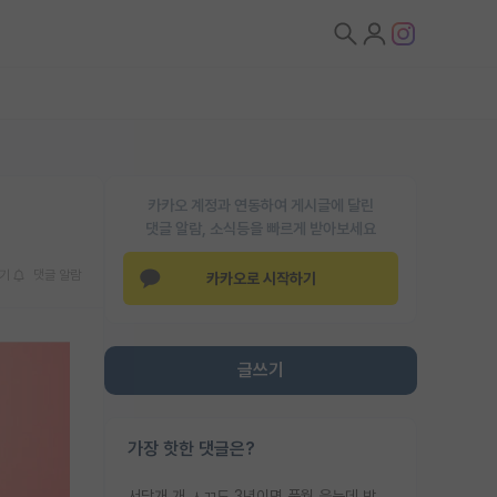
카카오 계정과 연동하여 게시글에 달린
댓글 알람, 소식등을 빠르게 받아보세요
기
댓글 알람
카카오로 시작하기
글쓰기
가장 핫한 댓글은?
서당개 개 ㅅㄲ도 3년이면 풍월 읊는데 박사 5년 이상 대리고 있으면서 물된건 교수 탓 맞는ㄱ게 거기가 서당이 아니란 소리임