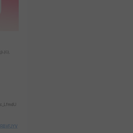
입니다.
nc_LfmdU
URBVFJYV