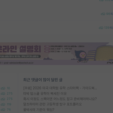
352
96
139
최근 댓글이 많이 달린 글
[무료] 2026 미국 대학원 유학 스타터팩 - 가이드북 & 합격자 컨택메일 템플릿
10
미박 탑스쿨 유학이 빡세진 이유
275
혹시 이정도 스펙이면 어느정도 잡고 준비해야하나요?
275
알츠하이머 관련 고등학생 탐구 포트폴리오
119
물박사의 기준이 뭐임?
76