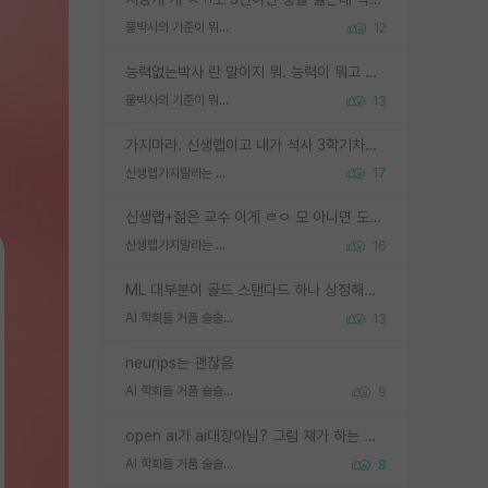
물박사의 기준이 뭐임?
12
능력없는박사 란 말이지 뭐. 능력이 뭐고 능력이 있다는게 뭔지는 사람마다 기준이 다르니까 얘기해봐야 서로 자기 기준만 얘기해서 논쟁이 끝이 안나고. 주위에서 능력있고 야심있는 신입생이 교수가 유의미한 피드백을 아예 안주면서 제대로된 과제에 참여해볼 기회도 제공하지 않고 잡일 뺑뺑이만 돌려서 맨날 단순작업만 하면서 밤새다가 눈빛이 점점 죽어가는걸 본 사람은 물박사는 교수탓이라고 하고, 교수는 이것저것 알려도 주고 기회도 주고 사수 동기 붙여주면서 어떻게든 끌고가려고 하는데 본인이 매일 뺀질거리면서 출근 하는둥마는둥 하다가 기껏 와서도 폰이나 쳐다보다가 실험 망치고 저녁약속있어서 먼저 가볼게요~ 하는걸 본 사람은 물박사는 본인탓이라고 함.
물박사의 기준이 뭐임?
13
가지마라. 신생랩이고 내가 석사 3학기차인데 최고참인데 나도 아무것도 모르는데 교수가 후배들 왜 논문 교육 안시키냐. 논문 왜 안 써오냐 닦달한다
신생랩가지말라는 이유가 있었구나
17
신생랩+젊은 교수 이게 ㄹㅇ 모 아니면 도인듯.
신생랩가지말라는 이유가 있었구나
16
ML 대부분이 골드 스탠다드 하나 상정해놓고 (벤치마크 데이터셋이 여러 개면 여러 개 상정) 그거 얼마나 잘 맞추나 싸움임 가끔 번뜩이는 설계 철학을 보여주는 논문들도 있지만 대부분 그거 성적 얼마나 더 올리느라에 혈안이 되어 있는 측면이 잇음
AI 학회들 거품 슬슬 지적이 나오네요
13
neurips는 괜찮음
AI 학회들 거품 슬슬 지적이 나오네요
9
open ai가 ai대장아님? 그럼 쟤가 하는 말이 다 맞겠네
AI 학회들 거품 슬슬 지적이 나오네요
8