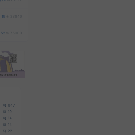
26
81277
19
23646
52
75000
647
19
14
14
22