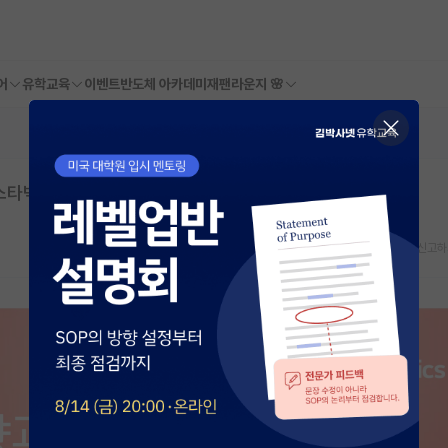
어
유학교육
이벤트
반도체 아카데미
재팬라운지 🌸
스타벅스 1만원권 받자!
스크랩
신고하