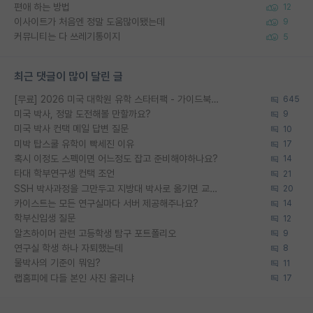
편애 하는 방법
12
이사이트가 처음엔 정말 도움많이됐는데
9
커뮤니티는 다 쓰레기통이지
5
최근 댓글이 많이 달린 글
[무료] 2026 미국 대학원 유학 스타터팩 - 가이드북 & 합격자 컨택메일 템플릿
645
미국 박사, 정말 도전해볼 만할까요?
9
미국 박사 컨택 메일 답변 질문
10
미박 탑스쿨 유학이 빡세진 이유
17
혹시 이정도 스펙이면 어느정도 잡고 준비해야하나요?
14
타대 학부연구생 컨택 조언
21
SSH 박사과정을 그만두고 지방대 박사로 옮기면 교수의 꿈은 끝일까요?
20
카이스트는 모든 연구실마다 서버 제공해주나요?
14
학부신입생 질문
12
알츠하이머 관련 고등학생 탐구 포트폴리오
9
연구실 학생 하나 자퇴했는데
8
물박사의 기준이 뭐임?
11
랩홈피에 다들 본인 사진 올리냐
17