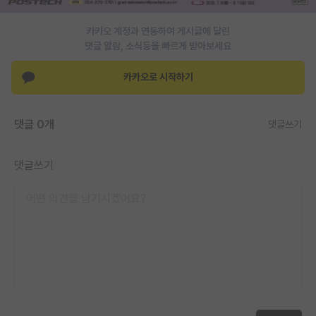
PI 전용 게시판
카카오 계정과 연동하여 게시글에 달린
댓글 알람, 소식등을 빠르게 받아보세요
인문사회 계열 게시판
카카오로 시작하기
특수/전문대학원 게시판
반도체/AI 게시판
댓글 0개
댓글쓰기
장학금/장학생 게시판
학술 정보 게시판
댓글쓰기
홍보 게시판
커리어
유학교육
이벤트
반도체 아카데미