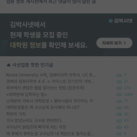
임용 정보 게시판에서 최근 댓글이 많이 달린 글
🔥 시선집중 핫한 인기글
Korea University 수학, 컴퓨터과학 이학사, UC Berkeley 산업공학 대학원 공학박사가 되는 것은 쉽지 않겠죠?
7
경북대 컴퓨터학부 4.4 -> 카이스트 전기전자 석박사통합과정 합격
21
외부에서 괜찮은 랩을 알아보는 방법 (장문주의)
274
<대학원에 입학하는 법>
1388
소재분야 석박사 대학원생 + 물박사들이 착각하는 거
71
대학원생들은 왜 교수님께 감사해야 하나요?
49
학위의 가치
20
석사 받았는데도 교수랑 연락한다.
43
교수님이 슬럼프에 빠지게 되는 과정
40
왜 후배가 못하는걸 교수님은 내 책임으로 돌리는걸까요?
4