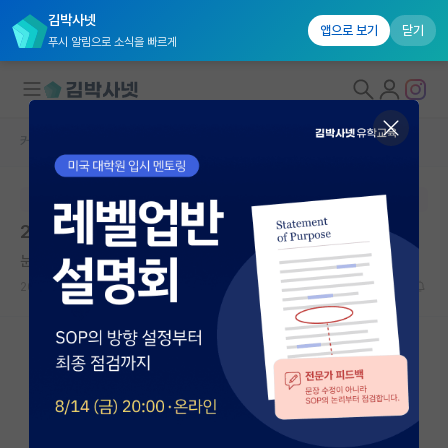
김박사넷
앱으로 보기
닫기
푸시 알림으로 소식을 빠르게
커뮤니티 홈
임용 정보 게시판
대학원생 모집
본문이 수정되지 않는 박제글입니다.
국내대학원 정보
2026학년도 2학기 전임교원 초빙 공고
연구실&오픈랩
눈치보는 앨런 튜링
커뮤니티
2026.07.07
0
521
커뮤니티 홈
전체글보기
베스트 게시판
IF 명예의전당