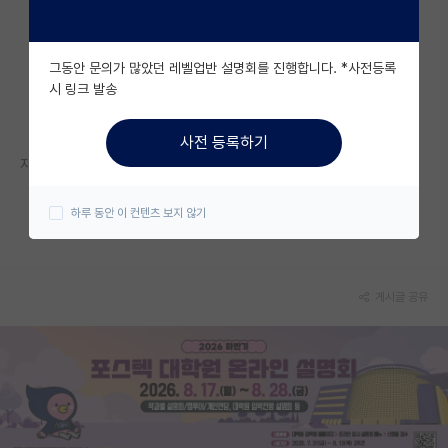
자유 게시판(아무개랩)
그동안 문의가 많았던 레벨업반 설명회를 진행합니다. *사전등록
미국 유학 게시판
시 링크 발송
미국 대학원 합격 후기 게시판
사전 등록하기
대학원생 모집 게시판
자세한 내용은 홈페이지를 참고해 주세요.
대학원 합격 후기 게시판
https://ci.seoyeong.ac.kr/syu/na/ntt/selectNttInfo.do?nttS
하루 동안 이 컨텐츠 보지 않기
n=129550&mi=2287&currPage=1
연구실(PI) 홍보 게시판
석박사 채용 정보 게시판
게시글 공유
임용 정보 게시판
학부 인턴 게시판
취업 게시판
임용 후기 게시판