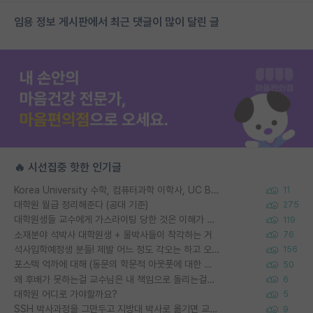
임용 정보 게시판에서 최근 댓글이 많이 달린 글
🔥 시선집중 핫한 인기글
Korea University 수학, 컴퓨터과학 이학사, UC Berkeley 산업공학 대학원 공학박사가 되는 것은 쉽지 않겠죠?
11
대학원 월급 정리해준다 (공대 기준)
275
대학원생들 교수에게 가스라이팅 당한 것은 이해가 갑니다. 안타깝네요.
119
소재분야 석박사 대학원생 + 물박사들이 착각하는 거
76
석사입학예정생 분들! 제발 어느 정도 각오는 하고 오세요.
156
포스텍 억까에 대해 (동문의 학문적 아웃풋에 대한 반박)
50
왜 후배가 못하는걸 교수님은 내 책임으로 돌리는걸까요?
6
대학원 어디로 가야할까요?
5
SSH 박사과정을 그만두고 지방대 박사로 옮기면 교수의 꿈은 끝일까요?
9