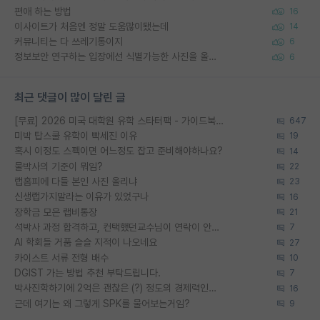
편애 하는 방법
16
이사이트가 처음엔 정말 도움많이됐는데
14
커뮤니티는 다 쓰레기통이지
6
정보보안 연구하는 입장에선 식별가능한 사진을 올리는건 비추이긴함
6
최근 댓글이 많이 달린 글
[무료] 2026 미국 대학원 유학 스타터팩 - 가이드북 & 합격자 컨택메일 템플릿
647
미박 탑스쿨 유학이 빡세진 이유
19
혹시 이정도 스펙이면 어느정도 잡고 준비해야하나요?
14
물박사의 기준이 뭐임?
22
랩홈피에 다들 본인 사진 올리냐
23
신생랩가지말라는 이유가 있었구나
16
장학금 모은 랩비통장
21
석박사 과정 합격하고, 컨택했던교수님이 연락이 안됩니다...
7
AI 학회들 거품 슬슬 지적이 나오네요
27
카이스트 서류 전형 배수
10
DGIST 가는 방법 추천 부탁드립니다.
7
박사진학하기에 2억은 괜찮은 (?) 정도의 경제력인가요
16
근데 여기는 왜 그렇게 SPK를 물어보는거임?
9