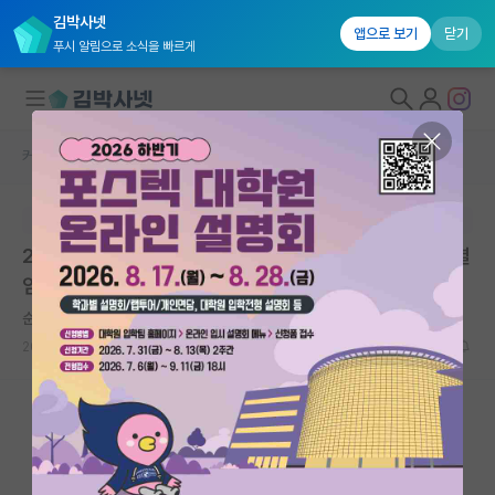
김박사넷
앱으로 보기
닫기
푸시 알림으로 소식을 빠르게
커뮤니티 홈
임용 정보 게시판
대학원생 모집
본문이 수정되지 않는 박제글입니다.
국내대학원 정보
2026학년도 1학기 아주대학교 첨단바이오융합대학 특별
연구실&오픈랩
임용교원(객원/겸임교수) 공개초빙
커뮤니티
순수한 코페르니쿠스
2026.06.29
0
317
커뮤니티 홈
전체글보기
베스트 게시판
IF 명예의전당