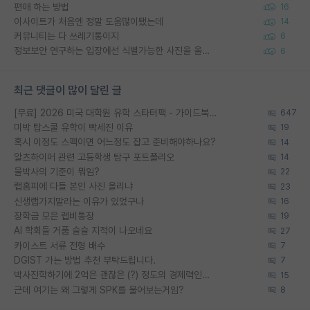
편애 하는 방법
16
이사이트가 처음엔 정말 도움많이됐는데
14
커뮤니티는 다 쓰레기통이지
6
정보보안 연구하는 입장에선 식별가능한 사진을 올리는건 비추이긴함
6
최근 댓글이 많이 달린 글
[무료] 2026 미국 대학원 유학 스타터팩 - 가이드북 & 합격자 컨택메일 템플릿
647
미박 탑스쿨 유학이 빡세진 이유
19
혹시 이정도 스펙이면 어느정도 잡고 준비해야하나요?
14
알츠하이머 관련 고등학생 탐구 포트폴리오
14
물박사의 기준이 뭐임?
22
랩홈피에 다들 본인 사진 올리냐
23
신생랩가지말라는 이유가 있었구나
16
장학금 모은 랩비통장
19
AI 학회들 거품 슬슬 지적이 나오네요
27
카이스트 서류 전형 배수
7
DGIST 가는 방법 추천 부탁드립니다.
7
박사진학하기에 2억은 괜찮은 (?) 정도의 경제력인가요
15
근데 여기는 왜 그렇게 SPK를 물어보는거임?
8