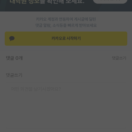
PI 전용 게시판
카카오 계정과 연동하여 게시글에 달린
인문사회 계열 게시판
댓글 알람, 소식등을 빠르게 받아보세요
특수/전문대학원 게시판
카카오로 시작하기
반도체/AI 게시판
장학금/장학생 게시판
댓글 0개
댓글쓰기
학술 정보 게시판
댓글쓰기
홍보 게시판
커리어
유학교육
이벤트
반도체 아카데미