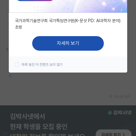
자유 게시판(아무개랩)
국가과학기술연구회 국가특임연구원(K-문샷 PD: AI과학자 분야)
미국 유학 게시판
초빙
미국 대학원 합격 후기 게시판
자세히 보기
대학원생 모집 게시판
자세한 내용은 홈페이지를 참고해 주세요.
대학원 합격 후기 게시판
https://m.kw.ac.kr/ko/life/notice.jsp?BoardMode=view&DUI
하루 동안 이 컨텐츠 보지 않기
D=52777&tpage=1&searchKey=1&searchVal=&srCategoryId
연구실(PI) 홍보 게시판
=
석박사 채용 정보 게시판
임용 정보 게시판
게시글 공유
학부 인턴 게시판
취업 게시판
임용 후기 게시판