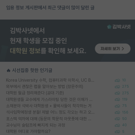
임용 정보 게시판에서 최근 댓글이 많이 달린 글
🔥 시선집중 핫한 인기글
Korea University 수학, 컴퓨터과학 이학사, UC Berkeley 산업공학 대학원 공학박사가 되는 것은 쉽지 않겠죠?
10
외부에서 괜찮은 랩을 알아보는 방법 (장문주의)
275
대학원 월급 정리해준다 (공대 기준)
275
대학원생들 교수에게 가스라이팅 당한 것은 이해가 갑니다. 안타깝네요.
119
소재분야 석박사 대학원생 + 물박사들이 착각하는 거
75
석사입학예정생 분들! 제발 어느 정도 각오는 하고 오세요.
156
포스텍 억까에 대해 (동문의 학문적 아웃풋에 대한 반박)
50
교수님이 슬럼프에 빠지게 되는 과정
40
대학원 어디로 가야할까요?
5