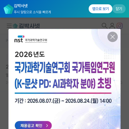
김박사넷
앱으로 보기
닫기
푸시 알림으로 소식을 빠르게
커뮤니티 홈
임용 정보 게시판
대학원생 모집
본문이 수정되지 않는 박제글입니다.
국내대학원 정보
2026학년도 2학기 제1차 겸임교수 초빙 공고
연구실&오픈랩
열정적인 마키아벨리
커뮤니티
2026.06.26
0
369
커뮤니티 홈
전체글보기
베스트 게시판
IF 명예의전당