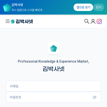
김박사넷
앱으로 보기
닫기
푸시 알림으로 소식을 빠르게
대학원생 모집
국내대학원 정보
연구실&오픈랩
Professional Knowledge & Experience Market,
김박사넷
커뮤니티
커리어
이메일
유학교육
이벤트
비밀번호
반도체 아카데미