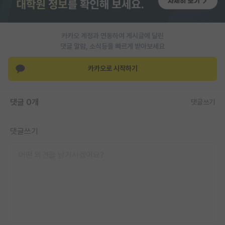
PI 전용 게시판
인문사회 계열 게시판
카카오 계정과 연동하여 게시글에 달린
댓글 알람, 소식등을 빠르게 받아보세요
특수/전문대학원 게시판
카카오로 시작하기
반도체/AI 게시판
장학금/장학생 게시판
댓글 0개
댓글쓰기
학술 정보 게시판
댓글쓰기
홍보 게시판
커리어
유학교육
이벤트
반도체 아카데미