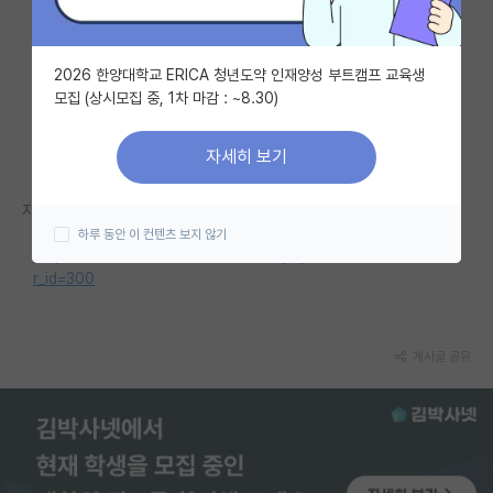
자유 게시판(아무개랩)
2026 한양대학교 ERICA 청년도약 인재양성 부트캠프 교육생
미국 유학 게시판
모집 (상시모집 중, 1차 마감 : ~8.30)
미국 대학원 합격 후기 게시판
자세히 보기
대학원생 모집 게시판
자세한 내용은 홈페이지를 참고해 주세요.
대학원 합격 후기 게시판
하루 동안 이 컨텐츠 보지 않기
https://mot.korea.ac.kr/bbs/board.php?bo_table=sub6_1&w
연구실(PI) 홍보 게시판
r_id=300
석박사 채용 정보 게시판
임용 정보 게시판
게시글 공유
학부 인턴 게시판
취업 게시판
임용 후기 게시판