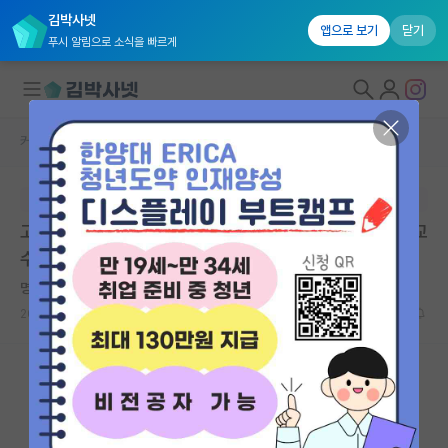
김박사넷
앱으로 보기
닫기
푸시 알림으로 소식을 빠르게
커뮤니티 홈
임용 정보 게시판
대학원생 모집
본문이 수정되지 않는 박제글입니다.
국내대학원 정보
고려대학교 기술경영전문대학원 비전임 교수(겸임/객원교
연구실&오픈랩
수) 초빙 공고 (2026.9.1일자)
커뮤니티
명석한 시몬 드 보부아르
2026.06.26
0
286
커뮤니티 홈
전체글보기
베스트 게시판
IF 명예의전당