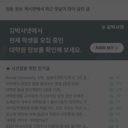
임용 정보 게시판에서 최근 댓글이 많이 달린 글
🔥 시선집중 핫한 인기글
Korea University 수학, 컴퓨터과학 이학사, UC Berkeley 산업공학 대학원 공학박사가 되는 것은 쉽지 않겠죠?
10
외부에서 괜찮은 랩을 알아보는 방법 (장문주의)
275
대학원 월급 정리해준다 (공대 기준)
275
대학원생들 교수에게 가스라이팅 당한 것은 이해가 갑니다. 안타깝네요.
119
소재분야 석박사 대학원생 + 물박사들이 착각하는 거
75
석사입학예정생 분들! 제발 어느 정도 각오는 하고 오세요.
156
포스텍 억까에 대해 (동문의 학문적 아웃풋에 대한 반박)
50
대학원 어디로 가야할까요?
5
SSH 박사과정을 그만두고 지방대 박사로 옮기면 교수의 꿈은 끝일까요?
9