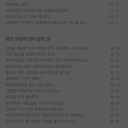
편애 하는 방법
16
이사이트가 처음엔 정말 도움많이됐는데
14
커뮤니티는 다 쓰레기통이지
6
정보보안 연구하는 입장에선 식별가능한 사진을 올리는건 비추이긴함
6
최근 댓글이 많이 달린 글
[무료] 2026 미국 대학원 유학 스타터팩 - 가이드북 & 합격자 컨택메일 템플릿
647
미박 탑스쿨 유학이 빡세진 이유
19
혹시 이정도 스펙이면 어느정도 잡고 준비해야하나요?
14
알츠하이머 관련 고등학생 탐구 포트폴리오
14
입학도 안한 신입생이 원래 관심을 받나요
11
물박사의 기준이 뭐임?
22
랩홈피에 다들 본인 사진 올리냐
23
신생랩가지말라는 이유가 있었구나
16
장학금 모은 랩비통장
19
AI 학회들 거품 슬슬 지적이 나오네요
27
DGIST 가는 방법 추천 부탁드립니다.
7
박사진학하기에 2억은 괜찮은 (?) 정도의 경제력인가요
15
근데 여기는 왜 그렇게 SPK를 물어보는거임?
8