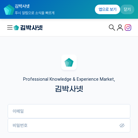
김박사넷
앱으로 보기
닫기
푸시 알림으로 소식을 빠르게
대학원생 모집
국내대학원 정보
연구실&오픈랩
Professional Knowledge & Experience Market,
김박사넷
커뮤니티
커리어
이메일
유학교육
이벤트
비밀번호
반도체 아카데미