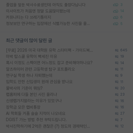
졸업을 앞둔 박사수료생인데 아직도 출장다닙니다
3
이사이트가 처음엔 정말 도움많이됐는데
14
커뮤니티는 다 쓰레기통이지
6
정보보안 연구하는 입장에선 식별가능한 사진을 올리는건 비추이긴함
5
최근 댓글이 많이 달린 글
[무료] 2026 미국 대학원 유학 스타터팩 - 가이드북 & 합격자 컨택메일 템플릿
645
미박 탑스쿨 유학이 빡세진 이유
19
혹시 이정도 스펙이면 어느정도 잡고 준비해야하나요?
14
알츠하이머 관련 고등학생 탐구 포트폴리오
11
연구실 학생 하나 자퇴했는데
9
입학도 안한 신입생이 원래 관심을 받나요
11
물박사의 기준이 뭐임?
20
랩홈피에 다들 본인 사진 올리냐
23
신생랩가지말라는 이유가 있었구나
16
장학금 모은 랩비통장
16
AI 학회들 거품 슬슬 지적이 나오네요
27
DGIST 가는 방법 추천 부탁드립니다.
7
박사진학하기에 2억은 괜찮은 (?) 정도의 경제력인가요
12