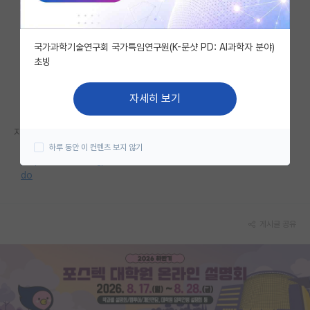
자유 게시판(아무개랩)
국가과학기술연구회 국가특임연구원(K-문샷 PD: AI과학자 분야)
미국 유학 게시판
초빙
미국 대학원 합격 후기 게시판
자세히 보기
대학원생 모집 게시판
자세한 내용은 홈페이지를 참고해 주세요.
대학원 합격 후기 게시판
하루 동안 이 컨텐츠 보지 않기
https://www.kongju.ac.kr/bbs/KNU/2165/427560/artclView.
연구실(PI) 홍보 게시판
do
석박사 채용 정보 게시판
임용 정보 게시판
게시글 공유
학부 인턴 게시판
취업 게시판
임용 후기 게시판