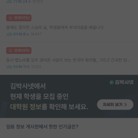
72
24
15103
명예의전당
올해도 찾아온 스승의 날, 학생들에게 부끄러움을 배웁니다
89
8
16447
명예의전당
동서 랩노비를 모두 겪어온 사람이 보는 한국의 워라밸, 그리고 간곡한 당부의 말씀
89
11
17312
임용 정보 게시판에서 핫한 인기글은?