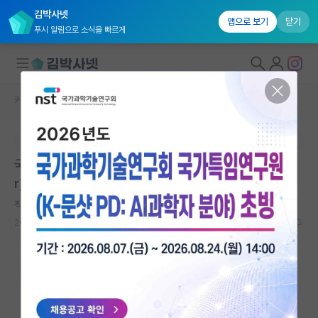
김박사넷
앱으로 보기
닫기
푸시 알림으로 소식을 빠르게
커뮤니티 홈
임용 정보 게시판
대학원생 모집
본문이 수정되지 않는 박제글입니다.
국내대학원 정보
국립공주대학교 자율전공중점교수(Academic Adviso
연구실&오픈랩
r) 채용 공고
커뮤니티
직설적인 앨런 튜링
2026.05.26
0
544
커뮤니티 홈
전체글보기
베스트 게시판
IF 명예의전당