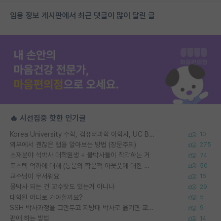
임용 정보 게시판에서 최근 댓글이 많이 달린 글
🔥 시선집중 핫한 인기글
Korea University 수학, 컴퓨터과학 이학사, UC Berkeley 산업공학 대학원 공학박사가 되는 것은 쉽지 않겠죠?
10
외부에서 괜찮은 랩을 알아보는 방법 (장문주의)
275
소재분야 석박사 대학원생 + 물박사들이 착각하는 거
74
포스텍 억까에 대해 (동문의 학문적 아웃풋에 대한 반박)
50
교수님이 무서워요
16
물박사 되는 건 교수탓도 있는거 아니냐
29
대학원 어디로 가야할까요?
5
SSH 박사과정을 그만두고 지방대 박사로 옮기면 교수의 꿈은 끝일까요?
9
편애 하는 방법
14