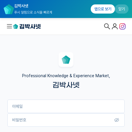
김박사넷
앱으로 보기
닫기
푸시 알림으로 소식을 빠르게
대학원생 모집
국내대학원 정보
연구실&오픈랩
Professional Knowledge & Experience Market,
김박사넷
커뮤니티
커리어
이메일
유학교육
이벤트
비밀번호
반도체 아카데미