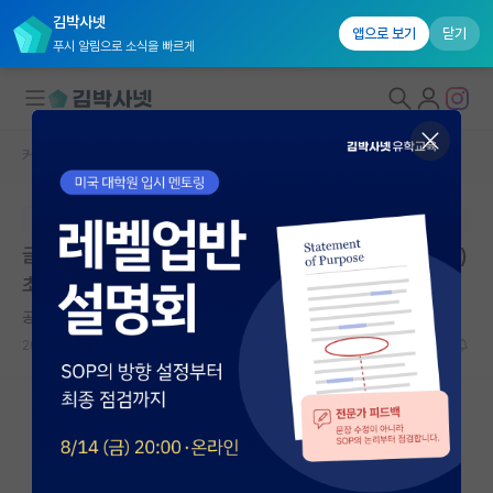
김박사넷
앱으로 보기
닫기
푸시 알림으로 소식을 빠르게
커뮤니티 홈
임용 정보 게시판
대학원생 모집
본문이 수정되지 않는 박제글입니다.
국내대학원 정보
글로벌융합대학 융합과학수사학과 비전임교원(겸임교수)
연구실&오픈랩
초빙 공고(~5/28)
커뮤니티
공허한 제임스 맥스웰
2026.05.26
0
427
커뮤니티 홈
전체글보기
베스트 게시판
IF 명예의전당