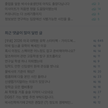
졸업을 앞둔 박사수료생인데 아직도 출장다닙니다
3
이사이트가 처음엔 정말 도움많이됐는데
14
커뮤니티는 다 쓰레기통이지
6
정보보안 연구하는 입장에선 식별가능한 사진을 올리는건 비추이긴함
5
최근 댓글이 많이 달린 글
[무료] 2026 미국 대학원 유학 스타터팩 - 가이드북 & 합격자 컨택메일 템플릿
645
미박 탑스쿨 유학이 빡세진 이유
19
혹시 이정도 스펙이면 어느정도 잡고 준비해야하나요?
14
알츠하이머 관련 고등학생 탐구 포트폴리오
11
연구실 학생 하나 자퇴했는데
9
입학도 안한 신입생이 원래 관심을 받나요
11
물박사의 기준이 뭐임?
20
랩홈피에 다들 본인 사진 올리냐
23
신생랩가지말라는 이유가 있었구나
16
장학금 모은 랩비통장
16
AI 학회들 거품 슬슬 지적이 나오네요
27
DGIST 가는 방법 추천 부탁드립니다.
7
박사진학하기에 2억은 괜찮은 (?) 정도의 경제력인가요
12