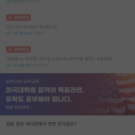
89
11
17313
명예의전당
만남 보다 헤어짐이 중요합니다.
137
34
26037
명예의전당
[일반랩 vs 대가랩] 연구 및 논문비교 (과학자를 꿈꾸는 분들에게)
404
40
110953
임용 정보 게시판에서 핫한 인기글은?