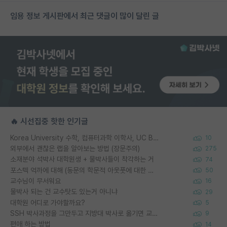
임용 정보 게시판에서 최근 댓글이 많이 달린 글
🔥 시선집중 핫한 인기글
Korea University 수학, 컴퓨터과학 이학사, UC Berkeley 산업공학 대학원 공학박사가 되는 것은 쉽지 않겠죠?
10
외부에서 괜찮은 랩을 알아보는 방법 (장문주의)
275
소재분야 석박사 대학원생 + 물박사들이 착각하는 거
74
포스텍 억까에 대해 (동문의 학문적 아웃풋에 대한 반박)
50
교수님이 무서워요
16
물박사 되는 건 교수탓도 있는거 아니냐
29
대학원 어디로 가야할까요?
5
SSH 박사과정을 그만두고 지방대 박사로 옮기면 교수의 꿈은 끝일까요?
9
편애 하는 방법
14