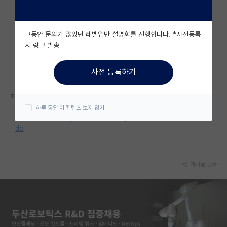
자유 게시판(아무개랩)
그동안 문의가 많았던 레벨업반 설명회를 진행합니다. *사전등록
미국 유학 게시판
시 링크 발송
미국 대학원 합격 후기 게시판
사전 등록하기
대학원생 모집 게시판
자세한 내용은 홈페이지를 참고해 주세요.
대학원 합격 후기 게시판
하루 동안 이 컨텐츠 보지 않기
https://www.hallym.ac.kr/bbs/hallym/151/385928/artclView.
연구실(PI) 홍보 게시판
do
석박사 채용 정보 게시판
임용 정보 게시판
게시글 공유
학부 인턴 게시판
취업 게시판
임용 후기 게시판