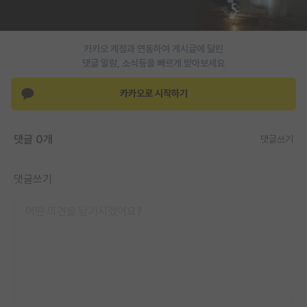
PI 전용 게시판
인문사회 계열 게시판
카카오 계정과 연동하여 게시글에 달린
댓글 알람, 소식등을 빠르게 받아보세요
특수/전문대학원 게시판
카카오로 시작하기
반도체/AI 게시판
장학금/장학생 게시판
댓글 0개
댓글쓰기
학술 정보 게시판
댓글쓰기
홍보 게시판
커리어
유학교육
이벤트
반도체 아카데미