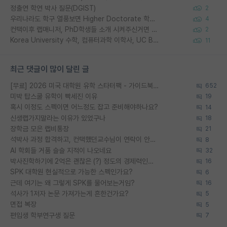
정출연 학연 박사 질문(DGIST)
2
우리나라도 학구 열풍보면 Higher Doctorate 학위가 필요하다고 봅니다.
4
컨택이후 랩매니저, PhD학생들 소개 시켜주신거면 거의 컨펌에 가깝나요?
2
Korea University 수학, 컴퓨터과학 이학사, UC Berkeley 산업공학 대학원 공학박사가 되는 것은 쉽지 않겠죠?
11
최근 댓글이 많이 달린 글
[무료] 2026 미국 대학원 유학 스타터팩 - 가이드북 & 합격자 컨택메일 템플릿
652
미박 탑스쿨 유학이 빡세진 이유
19
혹시 이정도 스펙이면 어느정도 잡고 준비해야하나요?
14
신생랩가지말라는 이유가 있었구나
18
장학금 모은 랩비통장
21
석박사 과정 합격하고, 컨택했던교수님이 연락이 안됩니다...
8
AI 학회들 거품 슬슬 지적이 나오네요
32
박사진학하기에 2억은 괜찮은 (?) 정도의 경제력인가요
16
SPK 대학원 현실적으로 가능한 스펙인가요?
6
근데 여기는 왜 그렇게 SPK를 물어보는거임?
16
석사가 1저자 논문 가져가는게 흔한건가요?
5
면접 복장
5
편입생 학부연구생 질문
7