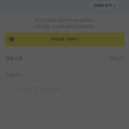
PI 전용 게시판
인문사회 계열 게시판
카카오 계정과 연동하여 게시글에 달린
댓글 알람, 소식등을 빠르게 받아보세요
특수/전문대학원 게시판
카카오로 시작하기
반도체/AI 게시판
장학금/장학생 게시판
댓글 0개
댓글쓰기
학술 정보 게시판
댓글쓰기
홍보 게시판
커리어
유학교육
이벤트
반도체 아카데미