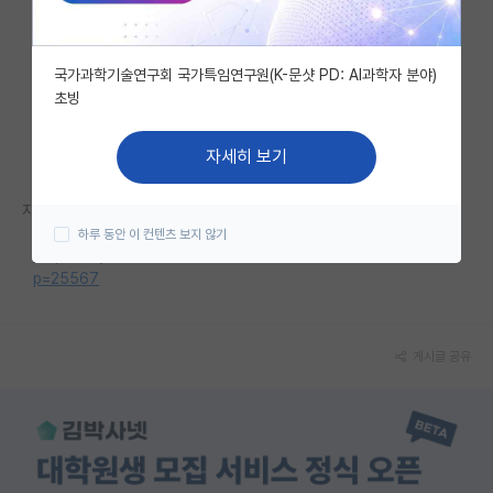
자유 게시판(아무개랩)
국가과학기술연구회 국가특임연구원(K-문샷 PD: AI과학자 분야)
미국 유학 게시판
초빙
미국 대학원 합격 후기 게시판
자세히 보기
대학원생 모집 게시판
자세한 내용은 홈페이지를 참고해 주세요.
대학원 합격 후기 게시판
하루 동안 이 컨텐츠 보지 않기
https://my.snu.ac.kr/ctt/bb/bulletin?b=1&ls=20&ln=1&dm=r&
연구실(PI) 홍보 게시판
p=25567
석박사 채용 정보 게시판
임용 정보 게시판
게시글 공유
학부 인턴 게시판
취업 게시판
임용 후기 게시판