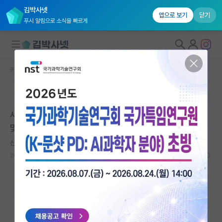
김박사넷
앱으로 보기
닫기
푸시 알림으로 소식을 빠르게
커뮤니티 홈
임용 정보 게시판
대학원생 모집
본문이 수정되지 않는 박제글입니다.
국내대학원 정보
서울대학교 공과대학 로보틱스연구소 산학협력중점교원
연구실&오픈랩
및 연구교원 채용 공고
커뮤니티
산만한 어니스트 헤밍웨이
2026.05.22
0
659
커뮤니티 홈
전체글보기
베스트 게시판
IF 명예의전당