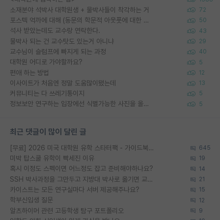
소재분야 석박사 대학원생 + 물박사들이 착각하는 거
72
포스텍 억까에 대해 (동문의 학문적 아웃풋에 대한 반박)
50
석사 받았는데도 교수랑 연락한다.
43
물박사 되는 건 교수탓도 있는거 아니냐
29
교수님이 슬럼프에 빠지게 되는 과정
40
대학원 어디로 가야할까요?
5
편애 하는 방법
12
이사이트가 처음엔 정말 도움많이됐는데
13
커뮤니티는 다 쓰레기통이지
5
정보보안 연구하는 입장에선 식별가능한 사진을 올리는건 비추이긴함
5
최근 댓글이 많이 달린 글
[무료] 2026 미국 대학원 유학 스타터팩 - 가이드북 & 합격자 컨택메일 템플릿
645
미박 탑스쿨 유학이 빡세진 이유
19
혹시 이정도 스펙이면 어느정도 잡고 준비해야하나요?
14
SSH 박사과정을 그만두고 지방대 박사로 옮기면 교수의 꿈은 끝일까요?
21
카이스트는 모든 연구실마다 서버 제공해주나요?
15
학부신입생 질문
12
알츠하이머 관련 고등학생 탐구 포트폴리오
9