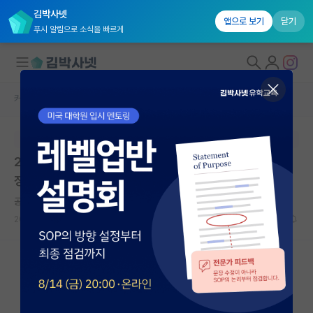
김박사넷
앱으로 보기
닫기
푸시 알림으로 소식을 빠르게
커뮤니티 홈
임용 정보 게시판
대학원생 모집
본문이 수정되지 않는 박제글입니다.
국내대학원 정보
2026학년도 2학기 동국대학교 서울캠퍼스 교수초빙(비
연구실&오픈랩
정년트랙) 공고
커뮤니티
공허한 밀턴 프리드먼
2026.04.29
0
565
커뮤니티 홈
전체글보기
베스트 게시판
IF 명예의전당