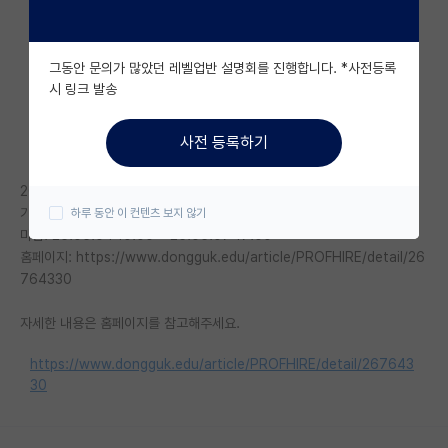
자유 게시판(아무개랩)
그동안 문의가 많았던 레벨업반 설명회를 진행합니다. *사전등록
미국 유학 게시판
시 링크 발송
미국 대학원 합격 후기 게시판
사전 등록하기
대학원생 모집 게시판
2026학년도 2학기 동국대학교 서울캠퍼스 교수초빙(비정년트랙) 공고
대학원 합격 후기 게시판
기관: 동국대학교
하루 동안 이 컨텐츠 보지 않기
마감: 26.05.04 10:00 ~ 26.05.07 17:00
연구실(PI) 홍보 게시판
홈페이지: https://www.dongguk.edu/article/PROFHIRE/detail/26
석박사 채용 정보 게시판
764330
임용 정보 게시판
자세한 내용은 홈페이지를 참고해주세요.
학부 인턴 게시판
https://www.dongguk.edu/article/PROFHIRE/detail/267643
30
취업 게시판
임용 후기 게시판