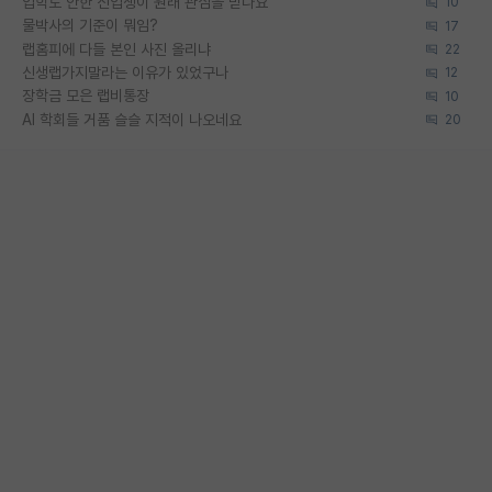
입학도 안한 신입생이 원래 관심을 받나요
10
물박사의 기준이 뭐임?
17
랩홈피에 다들 본인 사진 올리냐
22
신생랩가지말라는 이유가 있었구나
12
장학금 모은 랩비통장
10
AI 학회들 거품 슬슬 지적이 나오네요
20