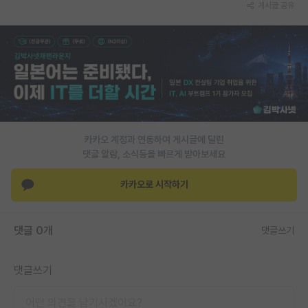
게시글 공유
PI 전용 게시판
인문사회 계열 게시판
특수/전문대학원 게시판
반도체/AI 게시판
장학금/장학생 게시판
카카오 계정과 연동하여 게시글에 달린
댓글 알람, 소식등을 빠르게 받아보세요
학술 정보 게시판
카카오로 시작하기
홍보 게시판
커리어
댓글 0개
댓글쓰기
유학교육
이벤트
댓글쓰기
반도체 아카데미