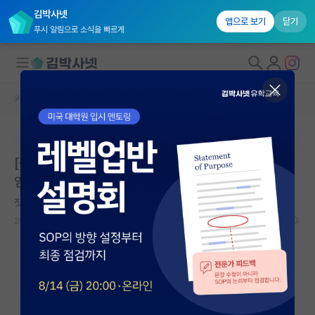
김박사넷
앱으로 보기
닫기
푸시 알림으로 소식을 빠르게
커뮤니티 홈
임용 정보 게시판
대학원생 모집
본문이 수정되지 않는 박제글입니다.
국내대학원 정보
[동국대학교 현장실습지원센터] 산학협력초빙교수(비전
연구실&오픈랩
임) 채용공고 (~5.5.(화))
커뮤니티
짓궂은 데이비드 흄
2026.04.29
0
434
커뮤니티 홈
전체글보기
베스트 게시판
IF 명예의전당