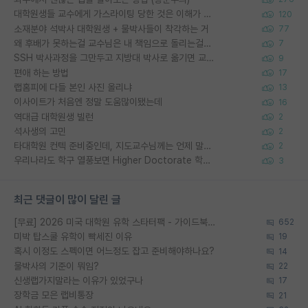
대학원생들 교수에게 가스라이팅 당한 것은 이해가 갑니다. 안타깝네요.
120
소재분야 석박사 대학원생 + 물박사들이 착각하는 거
77
왜 후배가 못하는걸 교수님은 내 책임으로 돌리는걸까요?
7
SSH 박사과정을 그만두고 지방대 박사로 옮기면 교수의 꿈은 끝일까요?
9
편애 하는 방법
17
랩홈피에 다들 본인 사진 올리냐
13
이사이트가 처음엔 정말 도움많이됐는데
16
역대급 대학원생 빌런
2
석사생의 고민
2
타대학원 컨텍 준비중인데, 지도교수님께는 언제 말씀드려야 할까요?
2
우리나라도 학구 열풍보면 Higher Doctorate 학위가 필요하다고 봅니다.
3
최근 댓글이 많이 달린 글
[무료] 2026 미국 대학원 유학 스타터팩 - 가이드북 & 합격자 컨택메일 템플릿
652
미박 탑스쿨 유학이 빡세진 이유
19
혹시 이정도 스펙이면 어느정도 잡고 준비해야하나요?
14
물박사의 기준이 뭐임?
22
신생랩가지말라는 이유가 있었구나
17
장학금 모은 랩비통장
21