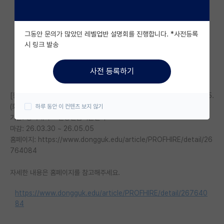
자유 게시판(아무개랩)
그동안 문의가 많았던 레벨업반 설명회를 진행합니다. *사전등록
미국 유학 게시판
시 링크 발송
미국 대학원 합격 후기 게시판
사전 등록하기
대학원생 모집 게시판
[동국대학교 현장실습지원센터] 산학협력초빙교수(비전임) 채용공고 (~5.5.
대학원 합격 후기 게시판
(화))
하루 동안 이 컨텐츠 보지 않기
기관: 동국대학교 현장실습지원센터
연구실(PI) 홍보 게시판
마감: 26.03.30 ~ 26.05.05
석박사 채용 정보 게시판
홈페이지: https://www.dongguk.edu/article/PROFHIRE/detail/26
764084
임용 정보 게시판
자세한 내용은 홈페이지를 참고해주세요.
학부 인턴 게시판
https://www.dongguk.edu/article/PROFHIRE/detail/267640
취업 게시판
84
임용 후기 게시판