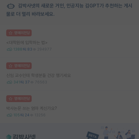
김박사넷의 새로운 거인, 인공지능 김GPT가 추천하는 게시
물로 더 멀리 바라보세요.
명예의전당
<대학원에 입학하는 법>
1388
83
294977
명예의전당
신임 교수인데 학생분들 건강 챙기세요
341
37
76563
명예의전당
박사논문 쓰는 엄마 계신가요?
105
24
13256