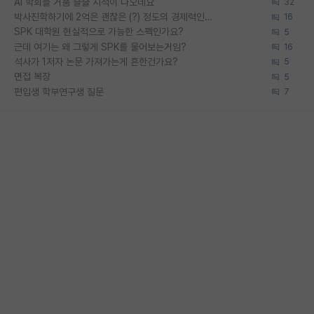
AI 학회들 거품 슬슬 지적이 나오네요
32
박사진학하기에 2억은 괜찮은 (?) 정도의 경제력인가요
16
SPK 대학원 현실적으로 가능한 스펙인가요?
5
근데 여기는 왜 그렇게 SPK를 물어보는거임?
16
석사가 1저자 논문 가져가는게 흔한건가요?
5
면접 복장
5
편입생 학부연구생 질문
7