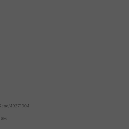
_Read/49271904
기합성