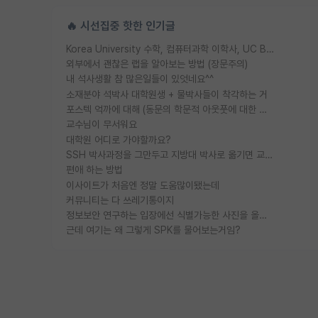
🔥 시선집중 핫한 인기글
Korea University 수학, 컴퓨터과학 이학사, UC Berkeley 산업공학 대학원 공학박사가 되는 것은 쉽지 않겠죠?
외부에서 괜찮은 랩을 알아보는 방법 (장문주의)
내 석사생활 참 많은일들이 있엇네요^^
소재분야 석박사 대학원생 + 물박사들이 착각하는 거
포스텍 억까에 대해 (동문의 학문적 아웃풋에 대한 반박)
교수님이 무서워요
대학원 어디로 가야할까요?
SSH 박사과정을 그만두고 지방대 박사로 옮기면 교수의 꿈은 끝일까요?
편애 하는 방법
이사이트가 처음엔 정말 도움많이됐는데
커뮤니티는 다 쓰레기통이지
정보보안 연구하는 입장에선 식별가능한 사진을 올리는건 비추이긴함
근데 여기는 왜 그렇게 SPK를 물어보는거임?