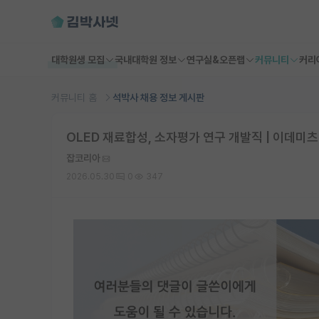
대학원생 모집
국내대학원 정보
연구실&오픈랩
커뮤니티
커리
커뮤니티 홈
석박사 채용 정보 게시판
OLED 재료합성, 소자평가 연구 개발직 | 이데미
잡코리아
2026.05.30
0
347