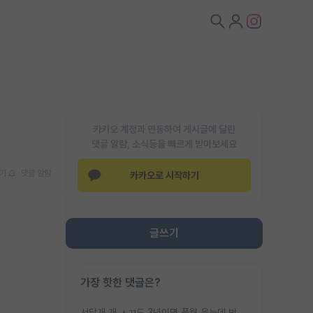
카카오 계정과 연동하여 게시글에 달린
댓글 알람, 소식등을 빠르게 받아보세요
기
댓글 알람
카카오로 시작하기
글쓰기
가장 핫한 댓글은?
서당개 개 ㅅㄲ도 3년이면 풍월 읊는데 박사 5년 이상 대리고 있으면서 물된건 교수 탓 맞는ㄱ게 거기가 서당이 아니란 소리임