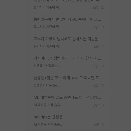
물박사의 기준이 뭐임?
12
능력없는박사 란 말이지 뭐. 능력이 뭐고 능력이 있다는게 뭔지는 사람마다 기준이 다르니까 얘기해봐야 서로 자기 기준만 얘기해서 논쟁이 끝이 안나고. 주위에서 능력있고 야심있는 신입생이 교수가 유의미한 피드백을 아예 안주면서 제대로된 과제에 참여해볼 기회도 제공하지 않고 잡일 뺑뺑이만 돌려서 맨날 단순작업만 하면서 밤새다가 눈빛이 점점 죽어가는걸 본 사람은 물박사는 교수탓이라고 하고, 교수는 이것저것 알려도 주고 기회도 주고 사수 동기 붙여주면서 어떻게든 끌고가려고 하는데 본인이 매일 뺀질거리면서 출근 하는둥마는둥 하다가 기껏 와서도 폰이나 쳐다보다가 실험 망치고 저녁약속있어서 먼저 가볼게요~ 하는걸 본 사람은 물박사는 본인탓이라고 함.
물박사의 기준이 뭐임?
13
교수가 아무리 방치해도 물박사는 지능문제고 본인 의지 문제임. 만물 교수탓 하는 애들이 이상한거임.
물박사의 기준이 뭐임?
7
가지마라. 신생랩이고 내가 석사 3학기차인데 최고참인데 나도 아무것도 모르는데 교수가 후배들 왜 논문 교육 안시키냐. 논문 왜 안 써오냐 닦달한다
신생랩가지말라는 이유가 있었구나
13
신생랩+젊은 교수 이게 ㄹㅇ 모 아니면 도인듯.
신생랩가지말라는 이유가 있었구나
10
ML 대부분이 골드 스탠다드 하나 상정해놓고 (벤치마크 데이터셋이 여러 개면 여러 개 상정) 그거 얼마나 잘 맞추나 싸움임 가끔 번뜩이는 설계 철학을 보여주는 논문들도 있지만 대부분 그거 성적 얼마나 더 올리느라에 혈안이 되어 있는 측면이 잇음
AI 학회들 거품 슬슬 지적이 나오네요
10
neurips는 괜찮음
AI 학회들 거품 슬슬 지적이 나오네요
8