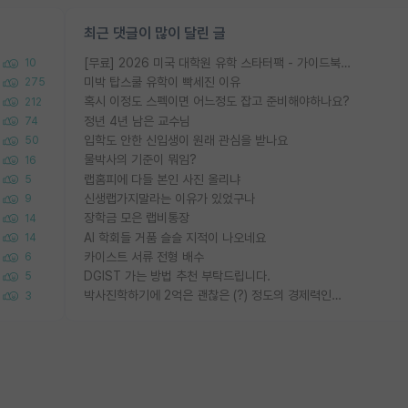
최근 댓글이 많이 달린 글
[무료] 2026 미국 대학원 유학 스타터팩 - 가이드북 & 합격자 컨택메일 템플릿
10
미박 탑스쿨 유학이 빡세진 이유
275
혹시 이정도 스펙이면 어느정도 잡고 준비해야하나요?
212
정년 4년 남은 교수님
74
입학도 안한 신입생이 원래 관심을 받나요
50
물박사의 기준이 뭐임?
16
랩홈피에 다들 본인 사진 올리냐
5
신생랩가지말라는 이유가 있었구나
9
장학금 모은 랩비통장
14
AI 학회들 거품 슬슬 지적이 나오네요
14
카이스트 서류 전형 배수
6
DGIST 가는 방법 추천 부탁드립니다.
5
박사진학하기에 2억은 괜찮은 (?) 정도의 경제력인가요
3