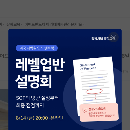
어
유학교육
이벤트
반도체 아카데미
재팬라운지 🌸
츠어드밴스트머티리얼즈코리아㈜ | 마감일: 2026년 06월 28일
스크랩
신고하