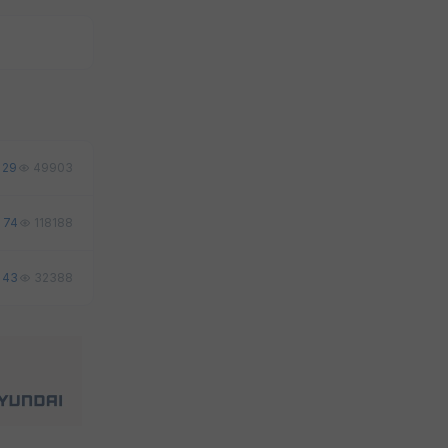
29
49903
74
118188
43
32388