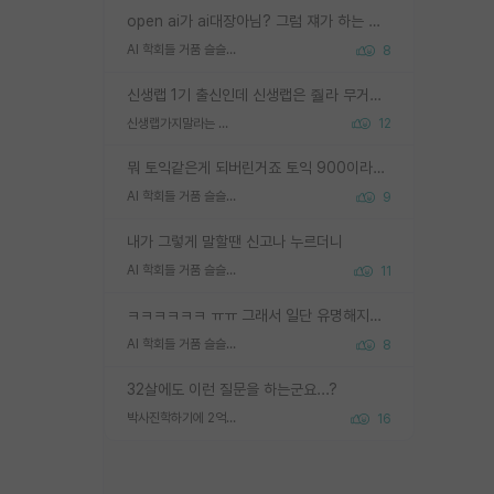
open ai가 ai대장아님? 그럼 쟤가 하는 말이 다 맞겠네
AI 학회들 거품 슬슬 지적이 나오네요
8
신생랩 1기 출신인데 신생랩은 줠라 무거운 바벨 같은거임. 들면 대박인데 못들면 깔려 죽음. 아무도 알려주지 않는 환경에서 자생해야하지만, 일단 살아남았다면 그 어떤 사람보다 악착같고 생존력 높은 사람으로 거듭날 수 있음
신생랩가지말라는 이유가 있었구나
12
뭐 토익같은게 되버린거죠 토익 900이라고 영어잘하는건 아닙니다만 잘하는사람은 다 900을 넘는 그런
AI 학회들 거품 슬슬 지적이 나오네요
9
내가 그렇게 말할땐 신고나 누르더니
AI 학회들 거품 슬슬 지적이 나오네요
11
ㅋㅋㅋㅋㅋㅋ ㅠㅠ 그래서 일단 유명해지는게 중요한거같습니다
AI 학회들 거품 슬슬 지적이 나오네요
8
32살에도 이런 질문을 하는군요...?
박사진학하기에 2억은 괜찮은 (?) 정도의 경제력인가요
16