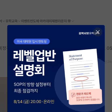
어
유학교육
이벤트
반도체 아카데미
재팬라운지 🌸
규직) 연장공고 | 한국소재융합연구원 | 마감일: 2026년 05
스크랩
신고하