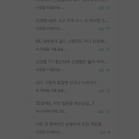
신생랩가지말라는 이유가 있었구나
19
신생랩+젊은 교수 이게 ㄹㅇ 모 아니면 도인듯.
신생랩가지말라는 이유가 있었구나
17
ML 대부분이 골드 스탠다드 하나 상정해놓고 (벤치마크 데이터셋이 여러 개면 여러 개 상정) 그거 얼마나 잘 맞추나 싸움임 가끔 번뜩이는 설계 철학을 보여주는 논문들도 있지만 대부분 그거 성적 얼마나 더 올리느라에 혈안이 되어 있는 측면이 잇음
AI 학회들 거품 슬슬 지적이 나오네요
14
신생랩 1기 출신인데 신생랩은 줠라 무거운 바벨 같은거임. 들면 대박인데 못들면 깔려 죽음. 아무도 알려주지 않는 환경에서 자생해야하지만, 일단 살아남았다면 그 어떤 사람보다 악착같고 생존력 높은 사람으로 거듭날 수 있음
신생랩가지말라는 이유가 있었구나
19
내가 그렇게 말할땐 신고나 누르더니
AI 학회들 거품 슬슬 지적이 나오네요
12
32살에도 이런 질문을 하는군요...?
박사진학하기에 2억은 괜찮은 (?) 정도의 경제력인가요
25
나랑 걍 판박이인 상황이네 진심 뭐같음
신생랩가지말라는 이유가 있었구나
8