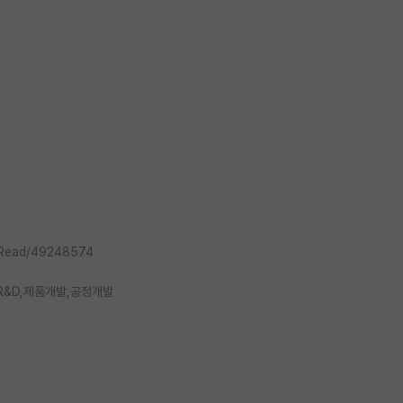
I_Read/49248574
R&D,제품개발,공정개발