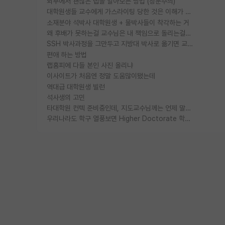
외부에서 괜찮은 랩을 알아보는 방법 (장문주의)
대학원생들 교수에게 가스라이팅 당한 것은 이해가 갑니다. 안타깝네요.
소재분야 석박사 대학원생 + 물박사들이 착각하는 거
왜 후배가 못하는걸 교수님은 내 책임으로 돌리는걸까요?
SSH 박사과정을 그만두고 지방대 박사로 옮기면 교수의 꿈은 끝일까요?
편애 하는 방법
랩홈피에 다들 본인 사진 올리냐
이사이트가 처음엔 정말 도움많이됐는데
역대급 대학원생 빌런
석사생의 고민
타대학원 컨텍 준비중인데, 지도교수님께는 언제 말씀드려야 할까요?
우리나라도 학구 열풍보면 Higher Doctorate 학위가 필요하다고 봅니다.