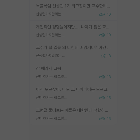
복불복임 신생랩 1기 최고참이면 교수한테 직접 지도받는 시간이 매우 많음 제대로 된 교수라면 말이지 그게 아니라면 그냥 넌 해방 불가능한 노예 1호에 감점쓰레기통이 되는거고
신생랩가지말라는 이유가 있었구나
10
개인적인 경험들이지만.... 나이가 젊은 교수일수록 꼰대라는 가면을 쓴 채로 무례함을 행동하는 경우가 거의 90% 정도였음. 나이가 어린데 다른 또래들과 달리 명예, 권력, 재력까지 얻었으니 세상 다 가진 기분이겠지. 오히러 나이 든 교수들이 행동과 말을 더 조심하시더라.
신생랩가지말라는 이유가 있었구나
10
교수가 할 일을 왜 너한테 떠넘기냐? 이건 교수가 제대로 잘 알지 못하는 경우일텐데...
신생랩가지말라는 이유가 있었구나
8
걍 애라서 그럼
근데 여기는 왜 그렇게 SPK를 물어보는거임?
13
아직 모르잖아. 나도 그 나이때에는 모르고 평가 받고 안심하고 싶었어.
근데 여기는 왜 그렇게 SPK를 물어보는거임?
15
그런걸 물어보는 애들은 대학원에 적합하지 않다
근데 여기는 왜 그렇게 SPK를 물어보는거임?
16