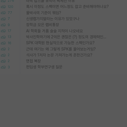
미박 탑스쿨 유학이 빡세진 이유
276
혹시 이정도 스펙이면 어느정도 잡고 준비해야하나요?
120
물박사의 기준이 뭐임?
77
신생랩가지말라는 이유가 있었구나
7
장학금 모은 랩비통장
9
AI 학회들 거품 슬슬 지적이 나오네요
17
박사진학하기에 2억은 괜찮은 (?) 정도의 경제력인가요
13
SPK 대학원 현실적으로 가능한 스펙인가요?
16
근데 여기는 왜 그렇게 SPK를 물어보는거임?
2
석사가 1저자 논문 가져가는게 흔한건가요?
2
면접 복장
2
편입생 학부연구생 질문
3