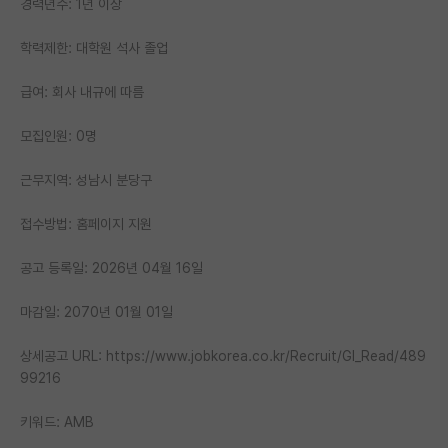
경력년수: 1년 이상
PI 전용 게시판
학력제한: 대학원 석사 졸업
인문사회 계열 게시판
급여: 회사 내규에 따름
특수/전문대학원 게시판
모집인원: 0명
반도체/AI 게시판
근무지역: 성남시 분당구
장학금/장학생 게시판
접수방법: 홈페이지 지원
학술 정보 게시판
공고 등록일: 2026년 04월 16일
홍보 게시판
커리어
마감일: 2070년 01월 01일
유학교육
상세공고 URL: https://www.jobkorea.co.kr/Recruit/GI_Read/489
99216
이벤트
키워드: AMB
반도체 아카데미