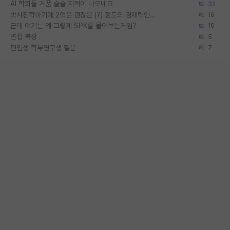
AI 학회들 거품 슬슬 지적이 나오네요
32
박사진학하기에 2억은 괜찮은 (?) 정도의 경제력인가요
16
근데 여기는 왜 그렇게 SPK를 물어보는거임?
16
면접 복장
5
편입생 학부연구생 질문
7