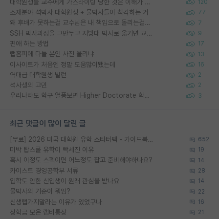
대학원생들 교수에게 가스라이팅 당한 것은 이해가 갑니다. 안타깝네요.
120
소재분야 석박사 대학원생 + 물박사들이 착각하는 거
77
왜 후배가 못하는걸 교수님은 내 책임으로 돌리는걸까요?
7
SSH 박사과정을 그만두고 지방대 박사로 옮기면 교수의 꿈은 끝일까요?
9
편애 하는 방법
17
랩홈피에 다들 본인 사진 올리냐
13
이사이트가 처음엔 정말 도움많이됐는데
16
역대급 대학원생 빌런
2
석사생의 고민
2
우리나라도 학구 열풍보면 Higher Doctorate 학위가 필요하다고 봅니다.
3
최근 댓글이 많이 달린 글
[무료] 2026 미국 대학원 유학 스타터팩 - 가이드북 & 합격자 컨택메일 템플릿
652
미박 탑스쿨 유학이 빡세진 이유
19
혹시 이정도 스펙이면 어느정도 잡고 준비해야하나요?
14
카이스트 경영공학부 서류
28
입학도 안한 신입생이 원래 관심을 받나요
14
물박사의 기준이 뭐임?
22
신생랩가지말라는 이유가 있었구나
16
장학금 모은 랩비통장
21