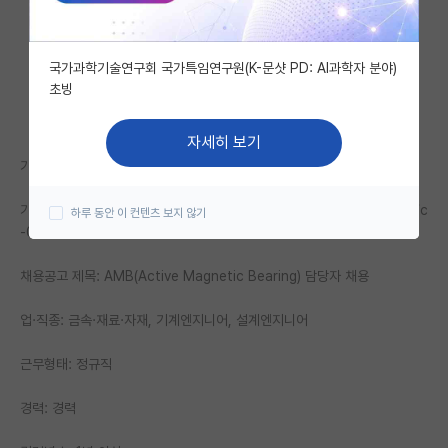
자유 게시판(아무개랩)
국가과학기술연구회 국가특임연구원(K-문샷 PD: AI과학자 분야)
미국 유학 게시판
초빙
미국 대학원 합격 후기 게시판
자세히 보기
대학원생 모집 게시판
기업명: 한화파워㈜
대학원 합격 후기 게시판
기업정보 URL: https://www.jobkorea.co.kr/Recruit/Co_Read/C/c
하루 동안 이 컨텐츠 보지 않기
-037969
연구실(PI) 홍보 게시판
채용공고 제목: AMB(Active Magnetic Bearing) 담당자 채용
석박사 채용 정보 게시판
임용 정보 게시판
업·직종: 금속·재료·자재, 기계엔지니어, 설계엔지니어
학부 인턴 게시판
근무형태: 정규직
취업 게시판
경력: 경력
임용 후기 게시판