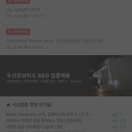
명예의전당
나는 포항살이 대만족
160
82
63453
명예의전당
김박사넷에서 계속해서 보이는 우문우답에 대한 개인적인 생각
147
18
66747
🔥 시선집중 핫한 인기글
Korea University 수학, 컴퓨터과학 이학사, UC Berkeley 산업공학 대학원 공학박사가 되는 것은 쉽지 않겠죠?
11
외부에서 괜찮은 랩을 알아보는 방법 (장문주의)
276
대학원 월급 정리해준다 (공대 기준)
275