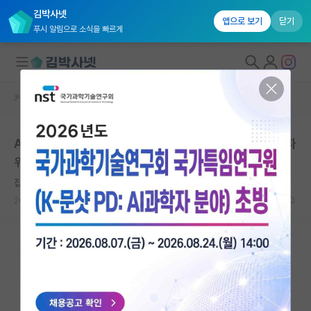
김박사넷
앱으로 보기
닫기
푸시 알림으로 소식을 빠르게
커뮤니티 홈
석박사 채용 정보 게시판
대학원생 모집
AMB(Active Magnetic Bearing) 담당자 채용 | 한화파
국내대학원 정보
워㈜ | 마감일: 2070년 01월 01일
연구실&오픈랩
잡코리아
커뮤니티
2026.04.17
0
443
커뮤니티 홈
전체글보기
베스트 게시판
IF 명예의전당