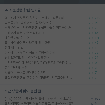
🔥 시선집중 핫한 인기글
외부에서 괜찮은 랩을 알아보는 방법 (장문주의)
280
교수들 원래 말바꾸는게 일상인가요?
16
소재분야 석박사 대학원생 + 물박사들이 착각하는 거
79
말바꾸기 하는 교수는 피하세요
56
대학원 자퇴 2년 후
114
교수님이 슬럼프에 빠지게 되는 과정
42
편애 하는 방법
17
이사이트가 처음엔 정말 도움많이됐는데
26
신생랩가지말라는 이유가 있었구나
24
박사진학하기에 2억은 괜찮은 (?) 정도의 경제력인가요
9
통신 관련 랩 추천
3
서울대는 하버드보다 명문이지만
7
랩실 대학원생들 모두 능력 미달인건 지도교수의 영향 아닌가?
7
최근 댓글이 많이 달린 글
[무료] 2026 미국 대학원 유학 스타터팩 - 가이드북 & 합격자 컨택메일 템플릿
656
혹시 이정도 스펙이면 어느정도 잡고 준비해야하나요?
14