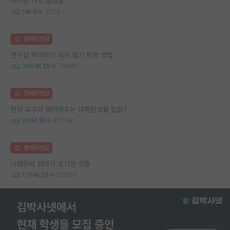
대학원 가고 싶네요.
1
0
1073
명예의전당
연구실 뚝딱이가 되지 않기 위한 방법
398
20
79980
명예의전당
현직 교수가 쉐어해주는 대학원생활 팁들?
96
19
23748
명예의전당
나때문에 엄마가 포기한 것들
179
29
33207