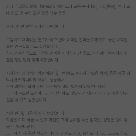
기타: TOEIC 900, Unesco 해외 코딩 교육 봉사 1회, 군필(중요), 여러 교
PI 전용 게시판
내 캠프 및 수업 조교 활동 다수 등등
인문사회 계열 게시판
모자라다면 한참 모자란 스펙입니다.
특수/전문대학원 게시판
그럼에도 재미있는 연구가 하고 싶어 대학원 진학을 희망했고, 좋은 대학원,
반도체/AI 게시판
좋은 연구실을 가고 싶었습니다.
하지만 본격적으로 대학원 준비를 시작하고 난 후로, 자신감이 떨어지는 경
장학금/장학생 게시판
험을 정말 많이 겪게 되었습니다.
학술 정보 게시판
지사립의 상대적인 학벌 페널티, 그럼에도 불구하고 낮은 학점, 등등 이곳 김
박사넷 커뮤니티와 유튜브 등등에서
홍보 게시판
소위 말하는 '합격 스펙' 에는 매우 멀리 떨어져 있었으니까요.
그래서 무모한 도전이라고 생각한 때도 많았지만 저는 제가 가고 싶은 연구
커리어
실을 꼭 가고 싶었습니다.
유학교육
작년 한 해, 나름 열심히 살았습니다.
이벤트
학벌은 이미 바꿀 수 없고 학점도 크게 높아질 수는 없지만, 경험은 많이 쌓
을 수 있겠더군요.
반도체 아카데미
그래서 한 해 동안 학교 다니면서 인턴도 하고, 봉사도 다니고, 조교도 하고,