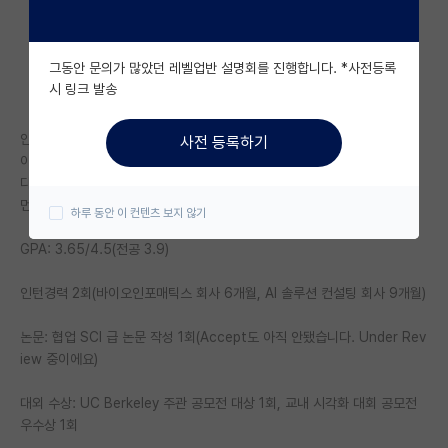
자유 게시판(아무개랩)
그동안 문의가 많았던 레벨업반 설명회를 진행합니다. *사전등록
미국 유학 게시판
시 링크 발송
미국 대학원 합격 후기 게시판
안녕하세요,
사전 등록하기
대학원생 모집 게시판
이번에 경북 소재 지사립 졸업 후 카이스트 석사 진학하는 석사 신입생입니
다.
대학원 합격 후기 게시판
먼저 제 스펙을 이야기하자면
하루 동안 이 컨텐츠 보지 않기
연구실(PI) 홍보 게시판
GPA: 3.65/4.5(전공 3.9)
석박사 채용 정보 게시판
인턴경력 2회(바이오인포매틱스 회사 6개월, AI 솔루션 컨설팅 회사 9개월)
임용 정보 게시판
논문: 협업 SCI 급 논문 작성 1회(Accept도 아직 안됐습니다. Under Rev
학부 인턴 게시판
iew 중이에요)
취업 게시판
대외 수상: UC Berkeley 주관 공모전 대상 1회, 교내 시각화 대회 공모전
우수상 1회
임용 후기 게시판