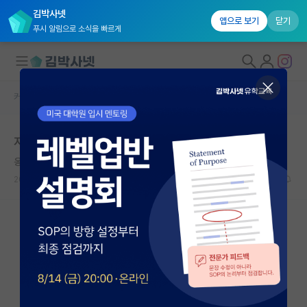
김박사넷
앱으로 보기
닫기
푸시 알림으로 소식을 빠르게
커뮤니티 홈
대학원 합격 후기 게시판
대학원생 모집
지방대생에게 보내는 응원의 글
국내대학원 정보
옹졸한 제임스 와트
연구실&오픈랩
2024.01.18
22
12057
커뮤니티
커뮤니티 홈
전체글보기
베스트 게시판
IF 명예의전당