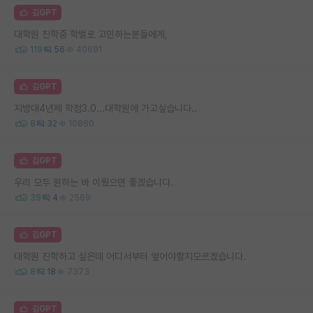
김GPT
대학원 진학중 학벌로 고민하는분들에게,
119
56
40691
김GPT
지방대4년제 학점3.0...대학원에 가고싶습니다..
8
32
10860
김GPT
우리 모두 원하는 바 이뤘으면 좋겠습니다.
39
4
2569
김GPT
대학원 진학하고 싶은데 어디서부터 엎어야할지모르겠습니다.
8
18
7373
김GPT