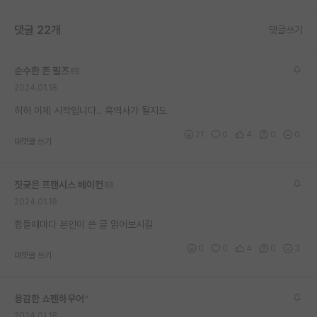
댓글 22개
댓글쓰기
순수한 존 필즈
2024.01.18
허허 이제 시작입니다.. 흑역사가 될지도
21
0
4
0
0
대댓글 쓰기
짓궂은 프랜시스 베이컨
2024.01.18
힘들때마다 본인이 쓴 글 읽어보시길
0
0
4
0
3
대댓글 쓰기
용감한 쇼펜하우어
*
2024.01.18