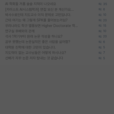
AI 학회들 거품 슬슬 지적이 나오네요
35
[카이스트 AI시스템학과] 면접 보신 분 계신가요...
6
박사수료인데 지도교수 이직 문제로 고민입니다.
10
근데 여기는 왜 그렇게 SPK를 물어보는거임?
20
우리나라도 학구 열풍보면 Higher Doctorate 학위가 필요하다고 봅니다.
15
연구실 후배와의 관계
10
석사 1학기부터 원래 논문 작성을 하나요?
20
공부 못했는데 논문실적은 좋은 사람을 싫어함?
6
대학원 진학에 대한 고민이 있습니다.
5
지도력이 없는 교수님들은 어떻게 하시나요?
7
선배가 자꾸 논문 저자 탐내는 것 같습니다
5