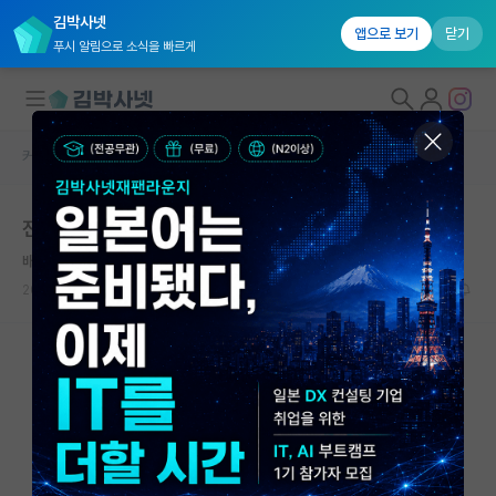
김박사넷
앱으로 보기
닫기
푸시 알림으로 소식을 빠르게
커뮤니티 홈
대학원 합격 후기 게시판
대학원생 모집
전남대학교 사학과 대학원 합격 후기
국내대학원 정보
배고픈 레프 톨스토이
연구실&오픈랩
2026.07.02
1
415
커뮤니티
커뮤니티 홈
전체글보기
베스트 게시판
IF 명예의전당