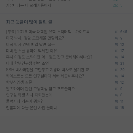
커뮤니티는 다 쓰레기통이지
5
최근 댓글이 많이 달린 글
[무료] 2026 미국 대학원 유학 스타터팩 - 가이드북 & 합격자 컨택메일 템플릿
645
미국 박사, 정말 도전해볼 만할까요?
9
미국 박사 컨택 메일 답변 질문
10
미박 탑스쿨 유학이 빡세진 이유
17
혹시 이정도 스펙이면 어느정도 잡고 준비해야하나요?
14
타대 학부연구생 컨택 조언
21
SSH 박사과정을 그만두고 지방대 박사로 옮기면 교수의 꿈은 끝일까요?
20
카이스트는 모든 연구실마다 서버 제공해주나요?
14
학부신입생 질문
12
알츠하이머 관련 고등학생 탐구 포트폴리오
9
연구실 학생 하나 자퇴했는데
8
물박사의 기준이 뭐임?
11
랩홈피에 다들 본인 사진 올리냐
18