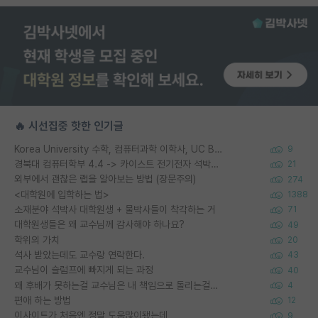
🔥 시선집중 핫한 인기글
Korea University 수학, 컴퓨터과학 이학사, UC Berkeley 산업공학 대학원 공학박사가 되는 것은 쉽지 않겠죠?
9
경북대 컴퓨터학부 4.4 -> 카이스트 전기전자 석박사통합과정 합격
21
외부에서 괜찮은 랩을 알아보는 방법 (장문주의)
274
<대학원에 입학하는 법>
1388
소재분야 석박사 대학원생 + 물박사들이 착각하는 거
71
대학원생들은 왜 교수님께 감사해야 하나요?
49
학위의 가치
20
석사 받았는데도 교수랑 연락한다.
43
교수님이 슬럼프에 빠지게 되는 과정
40
왜 후배가 못하는걸 교수님은 내 책임으로 돌리는걸까요?
4
편애 하는 방법
12
이사이트가 처음엔 정말 도움많이됐는데
9