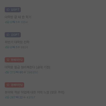
김GPT
대학원 갈 때 한 학기
0
1
1394
김GPT
하반기 대학원 진학
0
1
8826
명예의전당
대학원 월급 정리해준다 (공대 기준)
273
90
286350
명예의전당
분야와 적성 직업에 대한 저의 느낌 (장문 주의)
287
22
43157