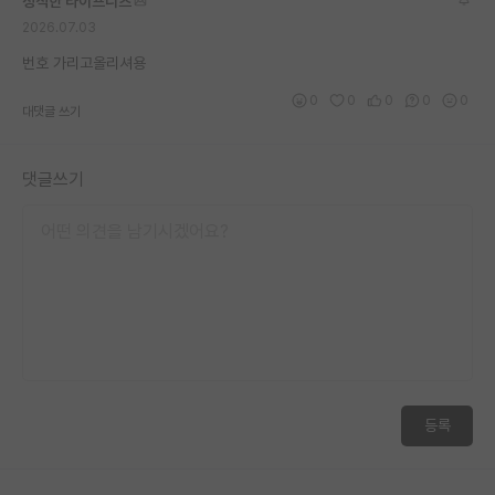
정직한 라이프니츠
2026.07.03
번호 가리고올리셔용
0
0
0
0
0
대댓글 쓰기
댓글쓰기
등록