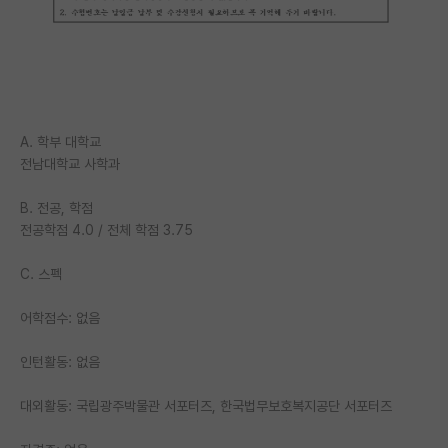
PI 전용 게시판
인문사회 계열 게시판
특수/전문대학원 게시판
A. 학부 대학교
반도체/AI 게시판
전남대학교 사학과
장학금/장학생 게시판
B. 전공, 학점
전공학점 4.0 / 전체 학점 3.75
학술 정보 게시판
홍보 게시판
C. 스펙
커리어
어학점수: 없음
유학교육
인턴활동: 없음
이벤트
대외활동: 국립광주박물관 서포터즈, 한국법무보호복지공단 서포터즈
반도체 아카데미