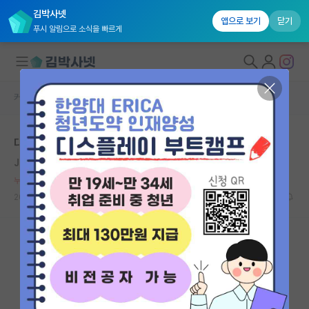
김박사넷
앱으로 보기
닫기
푸시 알림으로 소식을 빠르게
커뮤니티 홈
자유 게시판(아무개랩)
대학원생 모집
대학원입시 준비하시는 분들 참고하세요
국내대학원 정보
John Bardeen
연구실&오픈랩
누적 신고가 20개 이상인 사용자입니다.
커뮤니티
2020.10.04
0
11155
커뮤니티 홈
전체글보기
베스트 게시판
IF 명예의전당