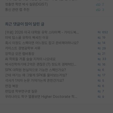
정출연 학연 박사 질문(DGIST)
2
통신 관련 랩 추천
3
최근 댓글이 많이 달린 글
[무료] 2026 미국 대학원 유학 스타터팩 - 가이드북 & 합격자 컨택메일 템플릿
652
미박 탑스쿨 유학이 빡세진 이유
19
혹시 이정도 스펙이면 어느정도 잡고 준비해야하나요?
14
카이스트 경영공학부 서류
29
장학금 모은 랩비통장
21
AI 학회들 거품 슬슬 지적이 나오네요
33
박사진학하기에 2억은 괜찮은 (?) 정도의 경제력인가요
16
SPK 대학원 현실적으로 가능한 스펙인가요?
6
근데 여기는 왜 그렇게 SPK를 물어보는거임?
17
석사가 1저자 논문 가져가는게 흔한건가요?
5
면접 복장
6
편입생 학부연구생 질문
7
우리나라도 학구 열풍보면 Higher Doctorate 학위가 필요하다고 봅니다.
9