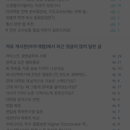
신생랩가지말라는 이유가 있었구나
19
타대학원 컨텍 준비중인데, 지도교수님께는 언제 말씀드려야 할까요?
2
정출연 학연 박사 질문(DGIST)
2
통신 관련 랩 추천
3
K 전전 교수님들 랩실 어떤지 질문드려요!
2
자유 게시판(아무개랩)에서 최근 댓글이 많이 달린 글
카이스트 경영공학부 서류
29
장학금 모은 랩비통장
21
AI 학회들 거품 슬슬 지적이 나오네요
33
박사진학하기에 2억은 괜찮은 (?) 정도의 경제력인가요
16
SPK 대학원 현실적으로 가능한 스펙인가요?
6
근데 여기는 왜 그렇게 SPK를 물어보는거임?
17
석사가 1저자 논문 가져가는게 흔한건가요?
5
대학원 합격구조 관련
4
면접 복장
6
편입생 학부연구생 질문
7
세컨티어 학회의 위상
4
우리나라도 학구 열풍보면 Higher Doctorate 학위가 필요하다고 봅니다.
9