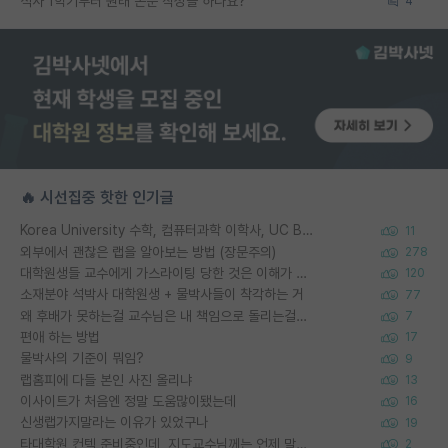
석사 1학기부터 원래 논문 작성을 하나요?
4
🔥 시선집중 핫한 인기글
Korea University 수학, 컴퓨터과학 이학사, UC Berkeley 산업공학 대학원 공학박사가 되는 것은 쉽지 않겠죠?
11
외부에서 괜찮은 랩을 알아보는 방법 (장문주의)
278
대학원생들 교수에게 가스라이팅 당한 것은 이해가 갑니다. 안타깝네요.
120
소재분야 석박사 대학원생 + 물박사들이 착각하는 거
77
왜 후배가 못하는걸 교수님은 내 책임으로 돌리는걸까요?
7
편애 하는 방법
17
물박사의 기준이 뭐임?
9
랩홈피에 다들 본인 사진 올리냐
13
이사이트가 처음엔 정말 도움많이됐는데
16
신생랩가지말라는 이유가 있었구나
19
타대학원 컨텍 준비중인데, 지도교수님께는 언제 말씀드려야 할까요?
2