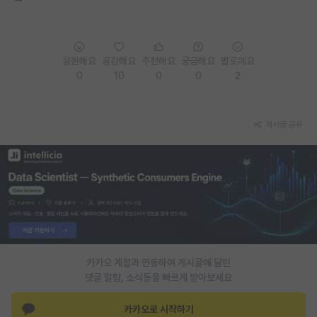
PI 전용 게시판
인문사회 계열 게시판
응원해요
공감해요
추천해요
궁금해요
별로에요
0
10
0
0
2
특수/전문대학원 게시판
반도체/AI 게시판
게시글 공유
장학금/장학생 게시판
학술 정보 게시판
홍보 게시판
커리어
유학교육
카카오 계정과 연동하여 게시글에 달린
이벤트
댓글 알람, 소식등을 빠르게 받아보세요
반도체 아카데미
카카오로 시작하기