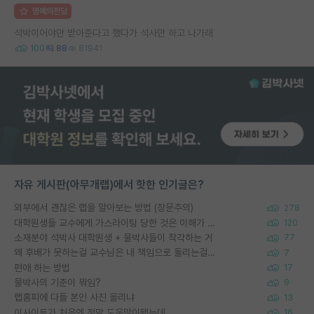
명예의전당
석박이어야만 받아준다고 했다가 석사만 하고 나가래
100
88
81941
자유 게시판(아무개랩)에서 핫한 인기글은?
외부에서 괜찮은 랩을 알아보는 방법 (장문주의)
278
대학원생들 교수에게 가스라이팅 당한 것은 이해가 갑니다. 안타깝네요.
120
소재분야 석박사 대학원생 + 물박사들이 착각하는 거
77
왜 후배가 못하는걸 교수님은 내 책임으로 돌리는걸까요?
7
편애 하는 방법
17
물박사의 기준이 뭐임?
9
랩홈피에 다들 본인 사진 올리냐
13
이사이트가 처음엔 정말 도움많이됐는데
16