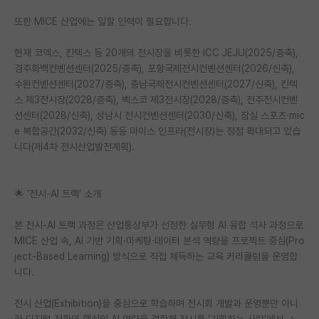
또한 MICE 산업에는 일할 인력이 필요합니다.
현재 코엑스, 킨텍스 등 20개의 전시장을 비롯한 ICC JEJU(2025/증축),
경주화백컨벤션센터(2025/증축), 포항국제전시컨벤션센터(2026/신축),
수원컨벤션센터(2027/증축), 충남국제전시컨벤션센터(2027/신축), 킨텍
스 제3전시장(2028/증축), 벡스코 제3전시장(2028/증축), 전주전시컨벤
션센터(2028/신축), 성남시 전시컨벤션센터(2030/신축), 잠실 스포츠·mic
e 복합공간(2032/신축) 등등 마이스 인프라(전시장)는 점점 확대되고 있습
니다(제4차 전시산업발전계획).
🌟 ‘전시-AI 트랙’ 소개
본 전시-AI 트랙 과정은 산업통상부가 선정한 실무형 AI 융합 석사 과정으로
MICE 산업 속, AI 기반 기획·마케팅·데이터 분석 역량을 프로젝트 중심(Pro
ject-Based Learning) 방식으로 직접 체득하는 교육 커리큘럼을 운영합
니다.
전시 산업(Exhibition)을 중심으로 학습하며 전시회 개발과 운영뿐만 아니
라 디지털 전환의 핵심인 AI 역량을 결합해 전시를 ‘기획하는 사람’에서 →