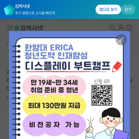
김박사넷
앱으로 보기
닫기
푸시 알림으로 소식을 빠르게
커뮤니티 홈
대학원생 모집 게시판
대학원생 모집
본문이 수정되지 않는 박제글입니다.
국내대학원 정보
2026 전시-AI 트랙 후기 석사 추가 모집 안내(06.15~0
연구실&오픈랩
6.24) 한림대... | 한림대학교 MICE기획경영전공 전시-AI
트랙 | 마감: 2026.06.24. 17:00
커뮤니티
건강한 밀턴 프리드먼
커뮤니티 홈
2026.06.02
0
766
전체글보기
베스트 게시판
IF 명예의전당