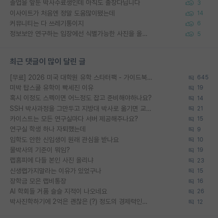
졸업을 앞둔 박사수료생인데 아직도 출장다닙니다
3
이사이트가 처음엔 정말 도움많이됐는데
14
커뮤니티는 다 쓰레기통이지
6
정보보안 연구하는 입장에선 식별가능한 사진을 올리는건 비추이긴함
5
최근 댓글이 많이 달린 글
[무료] 2026 미국 대학원 유학 스타터팩 - 가이드북 & 합격자 컨택메일 템플릿
645
미박 탑스쿨 유학이 빡세진 이유
19
혹시 이정도 스펙이면 어느정도 잡고 준비해야하나요?
14
SSH 박사과정을 그만두고 지방대 박사로 옮기면 교수의 꿈은 끝일까요?
21
카이스트는 모든 연구실마다 서버 제공해주나요?
15
연구실 학생 하나 자퇴했는데
9
입학도 안한 신입생이 원래 관심을 받나요
10
물박사의 기준이 뭐임?
19
랩홈피에 다들 본인 사진 올리냐
23
신생랩가지말라는 이유가 있었구나
15
장학금 모은 랩비통장
16
AI 학회들 거품 슬슬 지적이 나오네요
26
박사진학하기에 2억은 괜찮은 (?) 정도의 경제력인가요
12