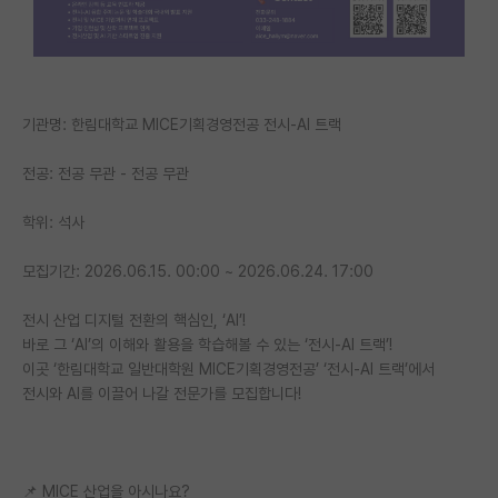
PI 전용 게시판
인문사회 계열 게시판
특수/전문대학원 게시판
기관명: 한림대학교 MICE기획경영전공 전시-AI 트랙
반도체/AI 게시판
전공: 전공 무관 - 전공 무관
장학금/장학생 게시판
학위: 석사
학술 정보 게시판
모집기간: 2026.06.15. 00:00 ~ 2026.06.24. 17:00
홍보 게시판
전시 산업 디지털 전환의 핵심인, ‘AI’!
바로 그 ‘AI’의 이해와 활용을 학습해볼 수 있는 ‘전시-AI 트랙’!
커리어
이곳 ‘한림대학교 일반대학원 MICE기획경영전공’ ‘전시-AI 트랙’에서
유학교육
전시와 AI를 이끌어 나갈 전문가를 모집합니다!
이벤트
반도체 아카데미
📌 MICE 산업을 아시나요?