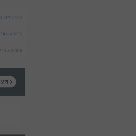
31
61314
34
43090
14
37518