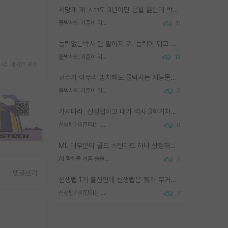
서당개 개 ㅅㄲ도 3년이면 풍월 읊는데 박사 5년 이상 대리고 있으면서 물된건 교수 탓 맞는ㄱ게 거기가 서당이 아니란 소리임
물박사의 기준이 뭐임?
11
능력없는박사 란 말이지 뭐. 능력이 뭐고 능력이 있다는게 뭔지는 사람마다 기준이 다르니까 얘기해봐야 서로 자기 기준만 얘기해서 논쟁이 끝이 안나고. 주위에서 능력있고 야심있는 신입생이 교수가 유의미한 피드백을 아예 안주면서 제대로된 과제에 참여해볼 기회도 제공하지 않고 잡일 뺑뺑이만 돌려서 맨날 단순작업만 하면서 밤새다가 눈빛이 점점 죽어가는걸 본 사람은 물박사는 교수탓이라고 하고, 교수는 이것저것 알려도 주고 기회도 주고 사수 동기 붙여주면서 어떻게든 끌고가려고 하는데 본인이 매일 뺀질거리면서 출근 하는둥마는둥 하다가 기껏 와서도 폰이나 쳐다보다가 실험 망치고 저녁약속있어서 먼저 가볼게요~ 하는걸 본 사람은 물박사는 본인탓이라고 함.
물박사의 기준이 뭐임?
12
게시글 공유
교수가 아무리 방치해도 물박사는 지능문제고 본인 의지 문제임. 만물 교수탓 하는 애들이 이상한거임.
물박사의 기준이 뭐임?
7
가지마라. 신생랩이고 내가 석사 3학기차인데 최고참인데 나도 아무것도 모르는데 교수가 후배들 왜 논문 교육 안시키냐. 논문 왜 안 써오냐 닦달한다
신생랩가지말라는 이유가 있었구나
8
ML 대부분이 골드 스탠다드 하나 상정해놓고 (벤치마크 데이터셋이 여러 개면 여러 개 상정) 그거 얼마나 잘 맞추나 싸움임 가끔 번뜩이는 설계 철학을 보여주는 논문들도 있지만 대부분 그거 성적 얼마나 더 올리느라에 혈안이 되어 있는 측면이 잇음
AI 학회들 거품 슬슬 지적이 나오네요
7
댓글쓰기
신생랩 1기 출신인데 신생랩은 줠라 무거운 바벨 같은거임. 들면 대박인데 못들면 깔려 죽음. 아무도 알려주지 않는 환경에서 자생해야하지만, 일단 살아남았다면 그 어떤 사람보다 악착같고 생존력 높은 사람으로 거듭날 수 있음
신생랩가지말라는 이유가 있었구나
7