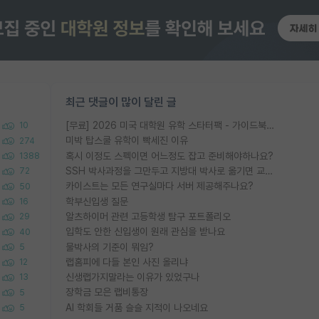
최근 댓글이 많이 달린 글
[무료] 2026 미국 대학원 유학 스타터팩 - 가이드북 & 합격자 컨택메일 템플릿
10
미박 탑스쿨 유학이 빡세진 이유
274
혹시 이정도 스펙이면 어느정도 잡고 준비해야하나요?
1388
SSH 박사과정을 그만두고 지방대 박사로 옮기면 교수의 꿈은 끝일까요?
72
카이스트는 모든 연구실마다 서버 제공해주나요?
50
학부신입생 질문
16
알츠하이머 관련 고등학생 탐구 포트폴리오
29
입학도 안한 신입생이 원래 관심을 받나요
40
물박사의 기준이 뭐임?
5
랩홈피에 다들 본인 사진 올리냐
12
신생랩가지말라는 이유가 있었구나
13
장학금 모은 랩비통장
5
AI 학회들 거품 슬슬 지적이 나오네요
5