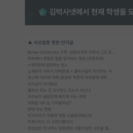
🔥 시선집중 핫한 인기글
Korea University 수학, 컴퓨터과학 이학사, UC Berkeley 산업공학 대학원 공학박사가 되는 것은 쉽지 않겠죠?
외부에서 괜찮은 랩을 알아보는 방법 (장문주의)
<대학원에 입학하는 법>
소재분야 석박사 대학원생 + 물박사들이 착각하는 거
포스텍 억까에 대해 (동문의 학문적 아웃풋에 대한 반박)
교수님이 무서워요
물박사 되는 건 교수탓도 있는거 아니냐
교수님이 슬럼프에 빠지게 되는 과정
대학원 어디로 가야할까요?
편애 하는 방법
이사이트가 처음엔 정말 도움많이됐는데
커뮤니티는 다 쓰레기통이지
정보보안 연구하는 입장에선 식별가능한 사진을 올리는건 비추이긴함