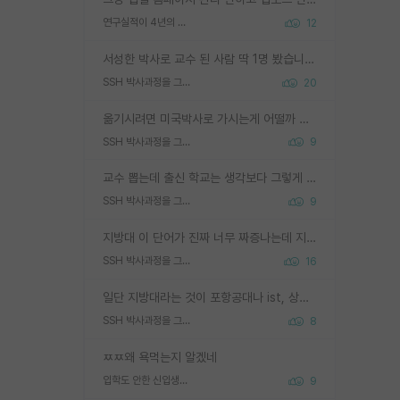
연구실적이 4년의 공백이 있는거 어떻게 생각하냐
12
서성한 박사로 교수 된 사람 딱 1명 봤습니다. 근데 지방대 박사로 교수된 거는 기적이 일어나야되요. 서성한 학부부터여도 빡센게 교수임용일텐데 지방대박사로 무슨 교수가 되나요...... 중소기업/중견기업 팀장급/연구소장급이나 될거 같네요.
SSH 박사과정을 그만두고 지방대 박사로 옮기면 교수의 꿈은 끝일까요?
20
옮기시려면 미국박사로 가시는게 어떨까 싶네요. 교수가 꿈이면 미국박사 하고 미국교수 까지 같이 노리시는게 기회가 많지 않을까요?
SSH 박사과정을 그만두고 지방대 박사로 옮기면 교수의 꿈은 끝일까요?
9
교수 뽑는데 출신 학교는 생각보다 그렇게 안 봄. 앞으로는 더 안 보게 될거임. 박사는 어디서 진행해도 됨. 단, 제대로 쌓고 좋은 실적 만들 수 있다면. 그런데 지방대는 그럴 가능성이 지극히 낮음. 나만 열심히 잘 하면 된다? 인간은 주변 환경에 지배되는 나약한 존재임. 주변의 지방대 대학원생과 섞이고 지방 특유의 여유로움 또는 나쁘게 얘기해서 나태함에 젖어 살다보면 교수의 꿈 자체를 잊어버리게 될 가능성도 있음. 주변 환경이 70~80%임.
SSH 박사과정을 그만두고 지방대 박사로 옮기면 교수의 꿈은 끝일까요?
9
지방대 이 단어가 진짜 너무 짜증나는데 지방대면 다 그냥 쓰레기인가요? 무슨 말 같지도 않은 댓글들이 있는건지??? 지방에도 충분히 좋은 대학 많고 충분히 잘하는 교수님들 많습니다 포항공대 4개 IST 대표 지거국들 여기 모두 다 지방에 있고 여기 출신들 중에 교수하는 분들 적지 않습니다 지거국 출신이 무슨 교수를 하냐?라고 생각할 사람들 많은데 상위 대표 지거국에 아웃라이어들 많습니다 결국 개인의 연구역량과 실적이 중요합니다 이 역량을 펼치는데 있어서 지도교수와의 합도 중요합니다. 그리고 경력이 필요하면 해외포닥까지 다녀오세요
SSH 박사과정을 그만두고 지방대 박사로 옮기면 교수의 꿈은 끝일까요?
16
일단 지방대라는 것이 포항공대나 ist, 상위 지거국은 아니라고 생각하겠습니다. 그런곳은 서성한에 비해 소위 대학 네임밸류가 크게 뒤떨어지지는 않으니까요. 대학 이름이 중요하냐? 당연합니다. 대학 이름이 좋아서 좋은 아웃풋이 나오는 것이냐, 좋은 대학은 좋은 사람과 좋은 기회가 몰려있으니 아웃풋도 자연스럽게 좋아지는 것이냐? 대답하기 어려운 문제입니다. 아직 한국 사회에서 학벌을 보는 것도, 특히 이공계를 중심으로 학벌보다는 실적 위주라는 분위기가 형성되는 것도 사실입니다. 지방대 출신으로 전임교수가 될수 있느냐? 가능 불가능을 따지면 당연히 가능입니다. 지방대 박사 출신으로 전임교원이 된 경우가 실제로 있으니까요. 현실적인 가능성이 있느냐? 지금 이정도 대학의 교수가 되고싶다고 생각되는 대학 들어가서 컴공과 교수 목록 켜고 박사 어디서 받았는지 쭉 한번 보세요. 냉정하게 지방대 출신인 분들이 많지는 않으실겁니다.
SSH 박사과정을 그만두고 지방대 박사로 옮기면 교수의 꿈은 끝일까요?
8
ㅉㅉ왜 욕먹는지 알겠네
입학도 안한 신입생이 원래 관심을 받나요
9