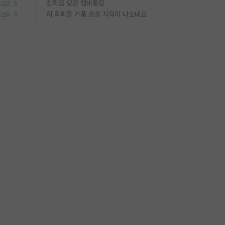
장학금 모은 랩비통장
5
AI 학회들 거품 슬슬 지적이 나오네요
5