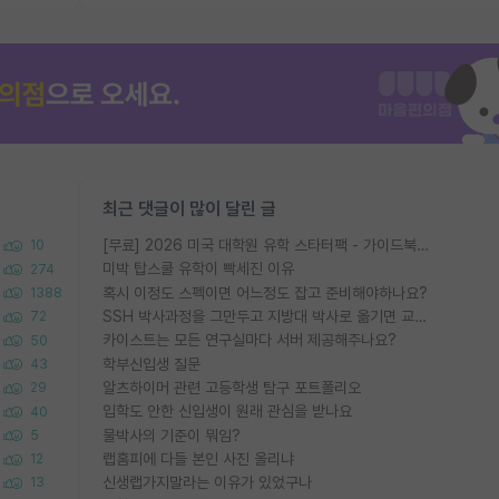
최근 댓글이 많이 달린 글
[무료] 2026 미국 대학원 유학 스타터팩 - 가이드북 & 합격자 컨택메일 템플릿
10
미박 탑스쿨 유학이 빡세진 이유
274
혹시 이정도 스펙이면 어느정도 잡고 준비해야하나요?
1388
SSH 박사과정을 그만두고 지방대 박사로 옮기면 교수의 꿈은 끝일까요?
72
카이스트는 모든 연구실마다 서버 제공해주나요?
50
학부신입생 질문
43
알츠하이머 관련 고등학생 탐구 포트폴리오
29
입학도 안한 신입생이 원래 관심을 받나요
40
물박사의 기준이 뭐임?
5
랩홈피에 다들 본인 사진 올리냐
12
신생랩가지말라는 이유가 있었구나
13