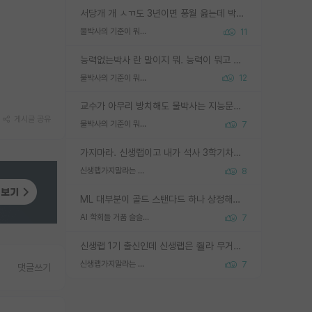
서당개 개 ㅅㄲ도 3년이면 풍월 읊는데 박사 5년 이상 대리고 있으면서 물된건 교수 탓 맞는ㄱ게 거기가 서당이 아니란 소리임
물박사의 기준이 뭐임?
11
능력없는박사 란 말이지 뭐. 능력이 뭐고 능력이 있다는게 뭔지는 사람마다 기준이 다르니까 얘기해봐야 서로 자기 기준만 얘기해서 논쟁이 끝이 안나고. 주위에서 능력있고 야심있는 신입생이 교수가 유의미한 피드백을 아예 안주면서 제대로된 과제에 참여해볼 기회도 제공하지 않고 잡일 뺑뺑이만 돌려서 맨날 단순작업만 하면서 밤새다가 눈빛이 점점 죽어가는걸 본 사람은 물박사는 교수탓이라고 하고, 교수는 이것저것 알려도 주고 기회도 주고 사수 동기 붙여주면서 어떻게든 끌고가려고 하는데 본인이 매일 뺀질거리면서 출근 하는둥마는둥 하다가 기껏 와서도 폰이나 쳐다보다가 실험 망치고 저녁약속있어서 먼저 가볼게요~ 하는걸 본 사람은 물박사는 본인탓이라고 함.
물박사의 기준이 뭐임?
12
교수가 아무리 방치해도 물박사는 지능문제고 본인 의지 문제임. 만물 교수탓 하는 애들이 이상한거임.
게시글 공유
물박사의 기준이 뭐임?
7
가지마라. 신생랩이고 내가 석사 3학기차인데 최고참인데 나도 아무것도 모르는데 교수가 후배들 왜 논문 교육 안시키냐. 논문 왜 안 써오냐 닦달한다
신생랩가지말라는 이유가 있었구나
8
ML 대부분이 골드 스탠다드 하나 상정해놓고 (벤치마크 데이터셋이 여러 개면 여러 개 상정) 그거 얼마나 잘 맞추나 싸움임 가끔 번뜩이는 설계 철학을 보여주는 논문들도 있지만 대부분 그거 성적 얼마나 더 올리느라에 혈안이 되어 있는 측면이 잇음
AI 학회들 거품 슬슬 지적이 나오네요
7
신생랩 1기 출신인데 신생랩은 줠라 무거운 바벨 같은거임. 들면 대박인데 못들면 깔려 죽음. 아무도 알려주지 않는 환경에서 자생해야하지만, 일단 살아남았다면 그 어떤 사람보다 악착같고 생존력 높은 사람으로 거듭날 수 있음
신생랩가지말라는 이유가 있었구나
7
댓글쓰기