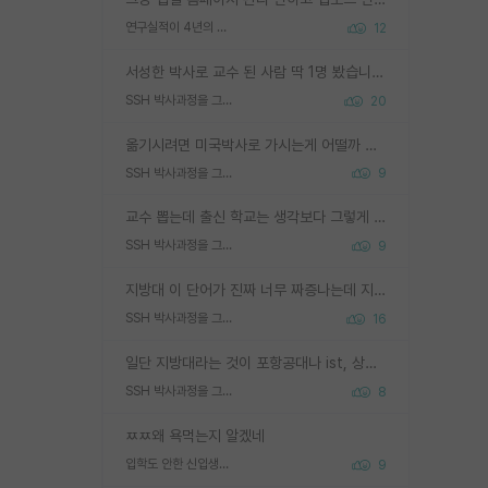
연구실적이 4년의 공백이 있는거 어떻게 생각하냐
12
서성한 박사로 교수 된 사람 딱 1명 봤습니다. 근데 지방대 박사로 교수된 거는 기적이 일어나야되요. 서성한 학부부터여도 빡센게 교수임용일텐데 지방대박사로 무슨 교수가 되나요...... 중소기업/중견기업 팀장급/연구소장급이나 될거 같네요.
SSH 박사과정을 그만두고 지방대 박사로 옮기면 교수의 꿈은 끝일까요?
20
옮기시려면 미국박사로 가시는게 어떨까 싶네요. 교수가 꿈이면 미국박사 하고 미국교수 까지 같이 노리시는게 기회가 많지 않을까요?
SSH 박사과정을 그만두고 지방대 박사로 옮기면 교수의 꿈은 끝일까요?
9
교수 뽑는데 출신 학교는 생각보다 그렇게 안 봄. 앞으로는 더 안 보게 될거임. 박사는 어디서 진행해도 됨. 단, 제대로 쌓고 좋은 실적 만들 수 있다면. 그런데 지방대는 그럴 가능성이 지극히 낮음. 나만 열심히 잘 하면 된다? 인간은 주변 환경에 지배되는 나약한 존재임. 주변의 지방대 대학원생과 섞이고 지방 특유의 여유로움 또는 나쁘게 얘기해서 나태함에 젖어 살다보면 교수의 꿈 자체를 잊어버리게 될 가능성도 있음. 주변 환경이 70~80%임.
SSH 박사과정을 그만두고 지방대 박사로 옮기면 교수의 꿈은 끝일까요?
9
지방대 이 단어가 진짜 너무 짜증나는데 지방대면 다 그냥 쓰레기인가요? 무슨 말 같지도 않은 댓글들이 있는건지??? 지방에도 충분히 좋은 대학 많고 충분히 잘하는 교수님들 많습니다 포항공대 4개 IST 대표 지거국들 여기 모두 다 지방에 있고 여기 출신들 중에 교수하는 분들 적지 않습니다 지거국 출신이 무슨 교수를 하냐?라고 생각할 사람들 많은데 상위 대표 지거국에 아웃라이어들 많습니다 결국 개인의 연구역량과 실적이 중요합니다 이 역량을 펼치는데 있어서 지도교수와의 합도 중요합니다. 그리고 경력이 필요하면 해외포닥까지 다녀오세요
SSH 박사과정을 그만두고 지방대 박사로 옮기면 교수의 꿈은 끝일까요?
16
일단 지방대라는 것이 포항공대나 ist, 상위 지거국은 아니라고 생각하겠습니다. 그런곳은 서성한에 비해 소위 대학 네임밸류가 크게 뒤떨어지지는 않으니까요. 대학 이름이 중요하냐? 당연합니다. 대학 이름이 좋아서 좋은 아웃풋이 나오는 것이냐, 좋은 대학은 좋은 사람과 좋은 기회가 몰려있으니 아웃풋도 자연스럽게 좋아지는 것이냐? 대답하기 어려운 문제입니다. 아직 한국 사회에서 학벌을 보는 것도, 특히 이공계를 중심으로 학벌보다는 실적 위주라는 분위기가 형성되는 것도 사실입니다. 지방대 출신으로 전임교수가 될수 있느냐? 가능 불가능을 따지면 당연히 가능입니다. 지방대 박사 출신으로 전임교원이 된 경우가 실제로 있으니까요. 현실적인 가능성이 있느냐? 지금 이정도 대학의 교수가 되고싶다고 생각되는 대학 들어가서 컴공과 교수 목록 켜고 박사 어디서 받았는지 쭉 한번 보세요. 냉정하게 지방대 출신인 분들이 많지는 않으실겁니다.
SSH 박사과정을 그만두고 지방대 박사로 옮기면 교수의 꿈은 끝일까요?
8
ㅉㅉ왜 욕먹는지 알겠네
입학도 안한 신입생이 원래 관심을 받나요
9