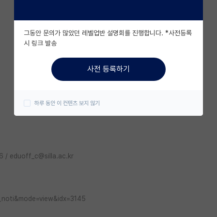
그동안 문의가 많았던 레벨업반 설명회를 진행합니다. *사전등록
시 링크 발송
사전 등록하기
하루 동안 이 컨텐츠 보지 않기
/ eduoff_c@silla.ac.kr
ad_noti&mode=view&idx=3145