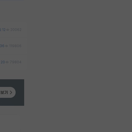
12
20062
36
119806
20
79804