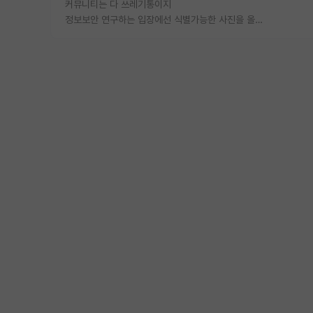
커뮤니티는 다 쓰레기통이지
정보보안 연구하는 입장에선 식별가능한 사진을 올리는건 비추이긴함