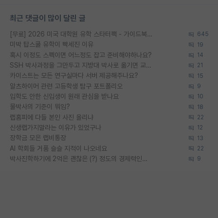
최근 댓글이 많이 달린 글
[무료] 2026 미국 대학원 유학 스타터팩 - 가이드북 & 합격자 컨택메일 템플릿
645
미박 탑스쿨 유학이 빡세진 이유
19
혹시 이정도 스펙이면 어느정도 잡고 준비해야하나요?
14
SSH 박사과정을 그만두고 지방대 박사로 옮기면 교수의 꿈은 끝일까요?
21
카이스트는 모든 연구실마다 서버 제공해주나요?
15
알츠하이머 관련 고등학생 탐구 포트폴리오
9
입학도 안한 신입생이 원래 관심을 받나요
10
물박사의 기준이 뭐임?
18
랩홈피에 다들 본인 사진 올리냐
22
신생랩가지말라는 이유가 있었구나
12
장학금 모은 랩비통장
13
AI 학회들 거품 슬슬 지적이 나오네요
22
박사진학하기에 2억은 괜찮은 (?) 정도의 경제력인가요
9