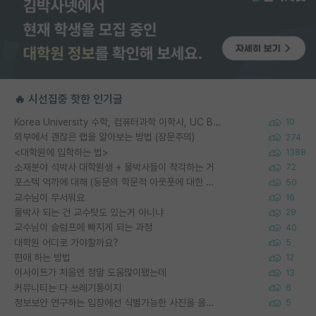
🔥 시선집중 핫한 인기글
Korea University 수학, 컴퓨터과학 이학사, UC Berkeley 산업공학 대학원 공학박사가 되는 것은 쉽지 않겠죠?
10
외부에서 괜찮은 랩을 알아보는 방법 (장문주의)
274
<대학원에 입학하는 법>
1388
소재분야 석박사 대학원생 + 물박사들이 착각하는 거
72
포스텍 억까에 대해 (동문의 학문적 아웃풋에 대한 반박)
50
교수님이 무서워요
16
물박사 되는 건 교수탓도 있는거 아니냐
29
교수님이 슬럼프에 빠지게 되는 과정
40
대학원 어디로 가야할까요?
5
편애 하는 방법
12
이사이트가 처음엔 정말 도움많이됐는데
13
커뮤니티는 다 쓰레기통이지
6
정보보안 연구하는 입장에선 식별가능한 사진을 올리는건 비추이긴함
5