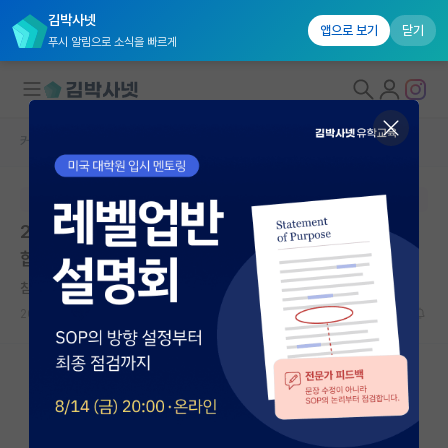
김박사넷
앱으로 보기
닫기
푸시 알림으로 소식을 빠르게
커뮤니티 홈
대학원생 모집 게시판
대학원생 모집
본문이 수정되지 않는 박제글입니다.
국내대학원 정보
2026학년도 후기 신입생 모집 안내 | 단국대학교 정보융
연구실&오픈랩
합기술 창업대학원 | 마감: 2026.05.29. 23:59
커뮤니티
침착한 스티븐 호킹
2026.05.07
0
521
커뮤니티 홈
전체글보기
베스트 게시판
IF 명예의전당