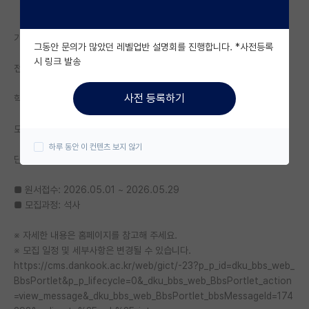
자유 게시판(아무개랩)
기관명: 단국대학교 정보융합기술 창업대학원
그동안 문의가 많았던 레벨업반 설명회를 진행합니다. *사전등록
미국 유학 게시판
시 링크 발송
전공: 전공 무관 - 전공 무관
미국 대학원 합격 후기 게시판
사전 등록하기
학위: 석사
대학원생 모집 게시판
모집기간: 2026.05.01. 00:00 ~ 2026.05.29. 23:59
대학원 합격 후기 게시판
하루 동안 이 컨텐츠 보지 않기
단국대학교 정보융합기술 창업대학원 신입생 모집 안내
연구실(PI) 홍보 게시판
■ 원서접수: 2026.05.01 ~ 2026.05.29
석박사 채용 정보 게시판
■ 모집과정: 석사
임용 정보 게시판
※ 자세한 내용은 홈페이지를 참고해 주세요.
학부 인턴 게시판
※ 모집 일정 및 세부사항은 변경될 수 있습니다.
https://cms.dankook.ac.kr/web/gict/-23?p_p_id=dku_bbs_web_
취업 게시판
BbsPortlet&p_p_lifecycle=0&_dku_bbs_web_BbsPortlet_action
=view_message&_dku_bbs_web_BbsPortlet_bbsMessageId=174
임용 후기 게시판