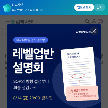
김박사넷
앱으로 보기
닫기
푸시 알림으로 소식을 빠르게
커뮤니티 홈
대학원생 모집 게시판
대학원생 모집
본문이 수정되지 않는 박제글입니다.
국내대학원 정보
[입시] 2026학년도 후기 특수대학원(야간 2년제) 신입생
연구실&오픈랩
모집 안내 | 대구가톨릭대학교 상담대학원 | 마감: 2026.0
5.08. 17:00
커뮤니티
세심한 카를 마르크스
커뮤니티 홈
2026.05.07
0
329
전체글보기
베스트 게시판
IF 명예의전당