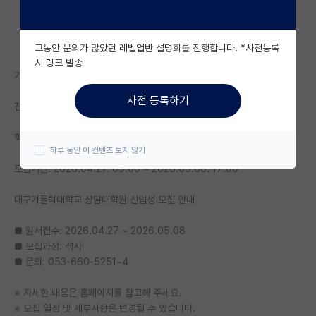
자유 게시판(아무개랩)
그동안 문의가 많았던 레벨업반 설명회를 진행합니다. *사전등록
미국 유학 게시판
시 링크 발송
기관명: 대구가톨릭대학교 상담대학원
미국 대학원 합격 후기 게시판
사전 등록하기
전공: 전공 무관 - 전공 무관
대학원생 모집 게시판
학위: 석사
대학원 합격 후기 게시판
하루 동안 이 컨텐츠 보지 않기
연구실(PI) 홍보 게시판
모집기간: 2026.04.27. 09:00 ~ 2026.05.08. 17:00
석박사 채용 정보 게시판
대구가톨릭대학교 상담대학원 신입생 모집 안내
임용 정보 게시판
■ 원서접수: 2026.04.27 ~ 2026.05.08
■ 모집과정: 석사
학부 인턴 게시판
■ 문의: 053-660-5251~4
취업 게시판
※ 자세한 내용은 홈페이지를 참고해 주세요.
※ 모집 일정 및 세부사항은 변경될 수 있습니다.
임용 후기 게시판