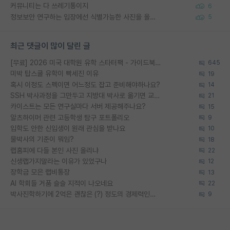
커뮤니티는 다 쓰레기통이지
6
정보보안 연구하는 입장에선 식별가능한 사진을 올리는건 비추이긴함
5
최근 댓글이 많이 달린 글
[무료] 2026 미국 대학원 유학 스타터팩 - 가이드북 & 합격자 컨택메일 템플릿
645
미박 탑스쿨 유학이 빡세진 이유
19
혹시 이정도 스펙이면 어느정도 잡고 준비해야하나요?
14
SSH 박사과정을 그만두고 지방대 박사로 옮기면 교수의 꿈은 끝일까요?
21
카이스트는 모든 연구실마다 서버 제공해주나요?
15
알츠하이머 관련 고등학생 탐구 포트폴리오
9
입학도 안한 신입생이 원래 관심을 받나요
10
물박사의 기준이 뭐임?
18
랩홈피에 다들 본인 사진 올리냐
22
신생랩가지말라는 이유가 있었구나
12
장학금 모은 랩비통장
13
AI 학회들 거품 슬슬 지적이 나오네요
22
박사진학하기에 2억은 괜찮은 (?) 정도의 경제력인가요
9