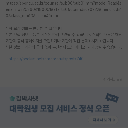
https://spgr.cu.ac.kr/counsel/sub06/sub01.htm?mode=Read&s
PI 전용 게시판
erial_no=202604180001&start=0&com_id=ds0222&menu_cd=1
0&class_cd=10&item=&find=
인문사회 계열 게시판
* 위 모집 정보는 변경될 수 있습니다.
특수/전문대학원 게시판
* 본 모집 정보는 등록 시점에 따라 변경될 수 있습니다. 정확한 내용은 해당
기관의 공식 홈페이지를 확인하거나 기관에 직접 문의하시기 바랍니다.
반도체/AI 게시판
* 본 정보는 기관의 동의 없이 무단전재 또는 재배포, 재가공할 수 없습니다.
장학금/장학생 게시판
https://phdkim.net/gradrecruit/post/740
학술 정보 게시판
홍보 게시판
게시글 공유
커리어
유학교육
이벤트
반도체 아카데미