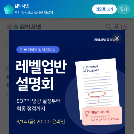
김박사넷
앱으로 보기
닫기
푸시 알림으로 소식을 빠르게
커뮤니티 홈
대학원생 모집 게시판
대학원생 모집
본문이 수정되지 않는 박제글입니다.
국내대학원 정보
[후기모집] 2026학년도 교육대학원 인공지능(AI)융합교
연구실&오픈랩
육전공(계약학과) 후기모집 안내(첨부파일 수정) | 울산대
학교 교육대학원 | 마감: 2026.05.22. 17:00
커뮤니티
성실한 카를 마르크스
커뮤니티 홈
2026.05.07
0
284
전체글보기
베스트 게시판
IF 명예의전당