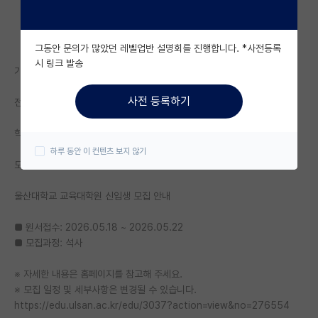
자유 게시판(아무개랩)
그동안 문의가 많았던 레벨업반 설명회를 진행합니다. *사전등록
미국 유학 게시판
시 링크 발송
기관명: 울산대학교 교육대학원
미국 대학원 합격 후기 게시판
사전 등록하기
전공: 교육 - 교육공학
대학원생 모집 게시판
학위: 석사
대학원 합격 후기 게시판
하루 동안 이 컨텐츠 보지 않기
모집기간: 2026.05.18. 00:00 ~ 2026.05.22. 17:00
연구실(PI) 홍보 게시판
울산대학교 교육대학원 신입생 모집 안내
석박사 채용 정보 게시판
임용 정보 게시판
■ 원서접수: 2026.05.18 ~ 2026.05.22
■ 모집과정: 석사
학부 인턴 게시판
※ 자세한 내용은 홈페이지를 참고해 주세요.
취업 게시판
※ 모집 일정 및 세부사항은 변경될 수 있습니다.
https://edu.ulsan.ac.kr/edu/3037?action=view&no=276554
임용 후기 게시판