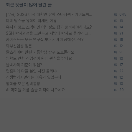
최근 댓글이 많이 달린 글
[무료] 2026 미국 대학원 유학 스타터팩 - 가이드북 & 합격자 컨택메일 템플릿
645
미박 탑스쿨 유학이 빡세진 이유
19
혹시 이정도 스펙이면 어느정도 잡고 준비해야하나요?
14
SSH 박사과정을 그만두고 지방대 박사로 옮기면 교수의 꿈은 끝일까요?
21
카이스트는 모든 연구실마다 서버 제공해주나요?
15
학부신입생 질문
12
알츠하이머 관련 고등학생 탐구 포트폴리오
9
입학도 안한 신입생이 원래 관심을 받나요
10
물박사의 기준이 뭐임?
17
랩홈피에 다들 본인 사진 올리냐
22
신생랩가지말라는 이유가 있었구나
12
장학금 모은 랩비통장
10
AI 학회들 거품 슬슬 지적이 나오네요
20