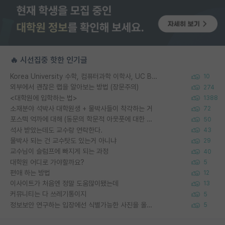
🔥 시선집중 핫한 인기글
Korea University 수학, 컴퓨터과학 이학사, UC Berkeley 산업공학 대학원 공학박사가 되는 것은 쉽지 않겠죠?
10
외부에서 괜찮은 랩을 알아보는 방법 (장문주의)
274
<대학원에 입학하는 법>
1388
소재분야 석박사 대학원생 + 물박사들이 착각하는 거
72
포스텍 억까에 대해 (동문의 학문적 아웃풋에 대한 반박)
50
석사 받았는데도 교수랑 연락한다.
43
물박사 되는 건 교수탓도 있는거 아니냐
29
교수님이 슬럼프에 빠지게 되는 과정
40
대학원 어디로 가야할까요?
5
편애 하는 방법
12
이사이트가 처음엔 정말 도움많이됐는데
13
커뮤니티는 다 쓰레기통이지
5
정보보안 연구하는 입장에선 식별가능한 사진을 올리는건 비추이긴함
5