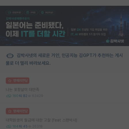
김박사넷의 새로운 거인, 인공지능 김GPT가 추천하는 게시
물로 더 멀리 바라보세요.
명예의전당
나는 포항살이 대만족
160
82
63429
명예의전당
대학원생의 월급에 대한 고찰 (feat 스탠박사)
164
45
26318