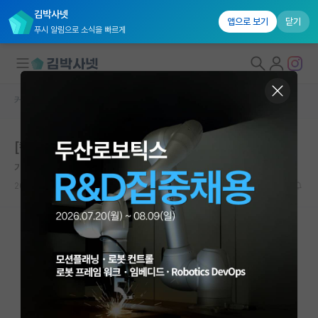
김박사넷
앱으로 보기
닫기
푸시 알림으로 소식을 빠르게
커뮤니티 홈
연구실(PI) 홍보 게시판
대학원생 모집
[켄텍] AI기반 소재 개발 연구실 대학원생, 연구원 모집
국내대학원 정보
기쁜 피보나치
연구실&오픈랩
2026.06.29
0
970
커뮤니티
커뮤니티 홈
전체글보기
베스트 게시판
IF 명예의전당