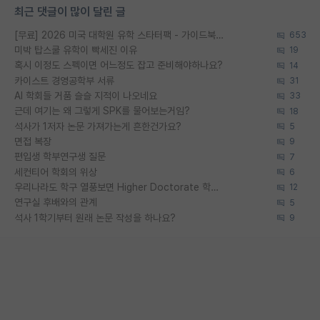
최근 댓글이 많이 달린 글
[무료] 2026 미국 대학원 유학 스타터팩 - 가이드북 & 합격자 컨택메일 템플릿
653
미박 탑스쿨 유학이 빡세진 이유
19
혹시 이정도 스펙이면 어느정도 잡고 준비해야하나요?
14
카이스트 경영공학부 서류
31
AI 학회들 거품 슬슬 지적이 나오네요
33
근데 여기는 왜 그렇게 SPK를 물어보는거임?
18
석사가 1저자 논문 가져가는게 흔한건가요?
5
면접 복장
9
편입생 학부연구생 질문
7
세컨티어 학회의 위상
6
우리나라도 학구 열풍보면 Higher Doctorate 학위가 필요하다고 봅니다.
12
연구실 후배와의 관계
5
석사 1학기부터 원래 논문 작성을 하나요?
9