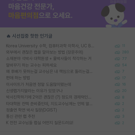
🔥 시선집중 핫한 인기글
Korea University 수학, 컴퓨터과학 이학사, UC Berkeley 산업공학 대학원 공학박사가 되는 것은 쉽지 않겠죠?
11
외부에서 괜찮은 랩을 알아보는 방법 (장문주의)
280
소재분야 석박사 대학원생 + 물박사들이 착각하는 거
77
말바꾸기 하는 교수는 피하세요
54
왜 후배가 못하는걸 교수님은 내 책임으로 돌리는걸까요?
7
편애 하는 방법
17
이사이트가 처음엔 정말 도움많이됐는데
16
신생랩가지말라는 이유가 있었구나
20
박사진학하기에 2억은 괜찮은 (?) 정도의 경제력인가요
8
타대학원 컨텍 준비중인데, 지도교수님께는 언제 말씀드려야 할까요?
2
정출연 학연 박사 질문(DGIST)
2
통신 관련 랩 추천
3
K 전전 교수님들 랩실 어떤지 질문드려요!
2