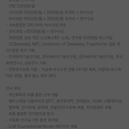
- 인턴 130만원/월
PI 전용 게시판
- 석사과정 130만원/월 + 30만원/월 주거비 + 연구수당
- 박사과정 195만원/월 + 30만원/월 주거비 + 연구수당
인문사회 계열 게시판
- 석박통합은 3학기부터 박사과정 대우
- 포닥과정 >300만원/월 + 연구수당
특수/전문대학원 게시판
- 200만원 상당 개인 노트북 (개인 소유), 연구용 500만원 데스크탑
반도체/AI 게시판
- UCBerkeley, MIT, Unviersity of Delaware, Fraunhofer 공동 연
구/ 방문 연구 기회
장학금/장학생 게시판
- 한국과학기술연구원, 한국에너지기술연구원, 한국세라믹기술연구원, 한국
화학연구소 공동연구 기회
학술 정보 게시판
- 전문연구요원 지원 - 이공계 비수도권 전형 (과기원 제외, 지방대+포스텍
이랑 경쟁), 통과 탭스 평균 365
홍보 게시판
연구 분야
커리어
- 계산화학과 AI를 통한 소재 개발
유학교육
- 멀티스케일 시뮬레이션 (DFT, 분자동역학, 몬테칼로, 키네틱 시뮬레이션)
- 열촉매, 전기촉매, 광촉매, 연료전지/수전해 부품, 양자컴퓨터 부품
이벤트
- AI를 활용한 전자현미경 분석
- 자동화 연구실 기반 합성 최적화
반도체 아카데미
- LLM Foundational Model 에이젼트 개발