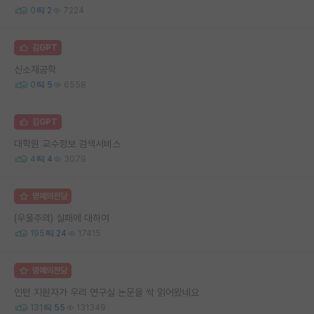
0
2
7224
김GPT
신소재공학
0
5
6558
김GPT
대학원 교수정보 검색서비스
4
4
3079
명예의전당
(우울주의) 실패에 대하여
195
24
17415
명예의전당
인턴 지원자가 우리 연구실 논문을 싹 읽어왔네요
131
55
131349