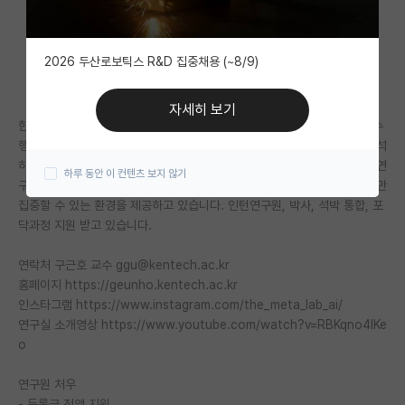
자유 게시판(아무개랩)
2026 두산로보틱스 R&D 집중채용 (~8/9)
미국 유학 게시판
미국 대학원 합격 후기 게시판
자세히 보기
한국에너지공과대학교 구근호 교수 연구실에서 AI기반 소재 개발 연구를 수
대학원생 모집 게시판
행하고 있습니다. 기계학습을 통해서 빠르게 혁신적인 소재를 탐색하고 분석
하는 연구를 합니다. 기계학습을 통해 원자단위 시뮬레이션을 실현시키는 연
하루 동안 이 컨텐츠 보지 않기
대학원 합격 후기 게시판
구와 전자현미경 분석을 다음단계로 올리는 연구도 하고 있습니다. 연구에만
집중할 수 있는 환경을 제공하고 있습니다. 인턴연구원, 박사, 석박 통합, 포
연구실(PI) 홍보 게시판
닥과정 지원 받고 있습니다.
석박사 채용 정보 게시판
연락처 구근호 교수 ggu@kentech.ac.kr
홈페이지 https://geunho.kentech.ac.kr
임용 정보 게시판
인스타그램 https://www.instagram.com/the_meta_lab_ai/
학부 인턴 게시판
연구실 소개영상 https://www.youtube.com/watch?v=RBKqno4lKe
o
취업 게시판
연구원 처우
임용 후기 게시판
- 등록금 전액 지원