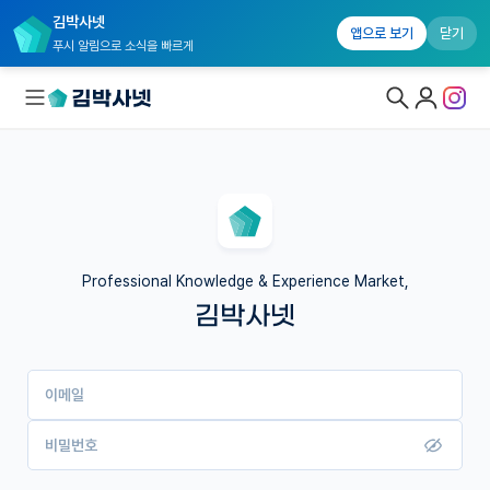
김박사넷
앱으로 보기
닫기
푸시 알림으로 소식을 빠르게
대학원생 모집
국내대학원 정보
연구실&오픈랩
Professional Knowledge & Experience Market,
김박사넷
커뮤니티
커리어
이메일
유학교육
이벤트
비밀번호
반도체 아카데미