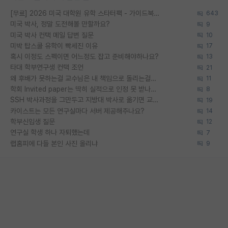
[무료] 2026 미국 대학원 유학 스타터팩 - 가이드북 & 합격자 컨택메일 템플릿
643
미국 박사, 정말 도전해볼 만할까요?
9
미국 박사 컨택 메일 답변 질문
10
미박 탑스쿨 유학이 빡세진 이유
17
혹시 이정도 스펙이면 어느정도 잡고 준비해야하나요?
13
타대 학부연구생 컨택 조언
21
왜 후배가 못하는걸 교수님은 내 책임으로 돌리는걸까요?
11
학회 Invited paper는 딱히 실적으로 인정 못 받나요?
8
SSH 박사과정을 그만두고 지방대 박사로 옮기면 교수의 꿈은 끝일까요?
19
카이스트는 모든 연구실마다 서버 제공해주나요?
14
학부신입생 질문
12
연구실 학생 하나 자퇴했는데
7
랩홈피에 다들 본인 사진 올리냐
9