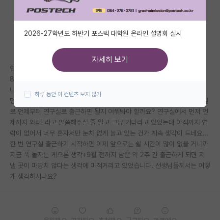
자유 게시판(아무개랩)
2026-27학년도 하반기 포스텍 대학원 온라인 설명회 실시
미국 유학 게시판
미국 대학원 합격 후기 게시판
자세히 보기
안녕하세요. 가을학기에 입학하게 된 대학원 신입생입니다.
대학원생 모집 게시판
8월 초에 원하던 랩실과의 컨택을 마무리하고(지도교수 배정 확인서 제출)
나서 뭘 해야 할지 모르겠어서 글을 올립니다ㅠㅠ
하루 동안 이 컨텐츠 보지 않기
대학원 합격 후기 게시판
먼저 교수님이나 랩장님께(컨택 과정 내내 두 분 모두와 대화했습니다) 메일
로 언제부터 연구실로 출근하면 될지 여쭤봐야 할까요? 연구실에서 먼저 언
연구실(PI) 홍보 게시판
제까지 와라! 라고 말씀해주실 줄 알고 그냥 기다리고 있었는데 아직까지 연
락이 없어서 너무 혼자서만 눈치 없게 놀고 있는 건가 계속 생각이 드네요...
석박사 채용 정보 게시판
한 번 연구실 출근하기 시작하면 이제 앞으로는 쉴 시간이 많이 없을 거니까
지금 푹 놀자는 게으른 생각+9월 전까지 남은 약 2주 간 출근하게 되면 지
임용 정보 게시판
낼 곳이 마땅치 않다는 생각에 미적거리고 있었습니다. 선생님들께서는 어떻
학부 인턴 게시판
게 생각하시나요?
취업 게시판
임용 후기 게시판