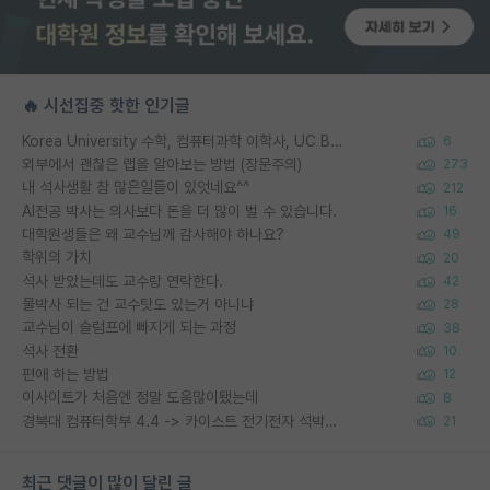
🔥 시선집중 핫한 인기글
Korea University 수학, 컴퓨터과학 이학사, UC Berkeley 산업공학 대학원 공학박사가 되는 것은 쉽지 않겠죠?
6
외부에서 괜찮은 랩을 알아보는 방법 (장문주의)
273
내 석사생활 참 많은일들이 있엇네요^^
212
AI전공 박사는 의사보다 돈을 더 많이 벌 수 있습니다.
16
대학원생들은 왜 교수님께 감사해야 하나요?
49
학위의 가치
20
석사 받았는데도 교수랑 연락한다.
42
물박사 되는 건 교수탓도 있는거 아니냐
28
교수님이 슬럼프에 빠지게 되는 과정
38
석사 전환
10
편애 하는 방법
12
이사이트가 처음엔 정말 도움많이됐는데
8
경북대 컴퓨터학부 4.4 -> 카이스트 전기전자 석박사통합과정 합격
21
최근 댓글이 많이 달린 글