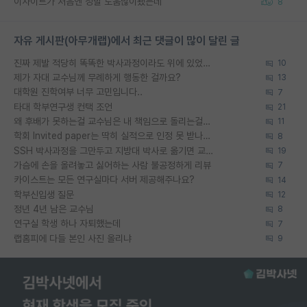
이사이트가 처음엔 정말 도움많이됐는데
8
자유 게시판(아무개랩)에서 최근 댓글이 많이 달린 글
진짜 제발 적당히 똑똑한 박사과정이라도 위에 있었으면..
10
제가 자대 교수님께 무례하게 행동한 걸까요?
13
대학원 진학여부 너무 고민입니다..
7
타대 학부연구생 컨택 조언
21
왜 후배가 못하는걸 교수님은 내 책임으로 돌리는걸까요?
11
학회 Invited paper는 딱히 실적으로 인정 못 받나요?
8
SSH 박사과정을 그만두고 지방대 박사로 옮기면 교수의 꿈은 끝일까요?
19
가슴에 손을 올려놓고 싫어하는 사람 불공정하게 리뷰
7
카이스트는 모든 연구실마다 서버 제공해주나요?
14
학부신입생 질문
12
정년 4년 남은 교수님
8
연구실 학생 하나 자퇴했는데
7
랩홈피에 다들 본인 사진 올리냐
9