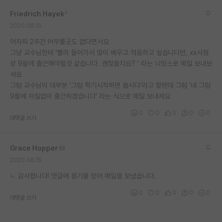
재팬라운지 🌸
Friedrich Hayek
*
2020.08.15
어차피 2주간 머무를곳도 없다면서요
그냥 교수님한테 '빨리 들어가서 많이 배우고 적응하고 싶습니다만, xx사정
상 9월에 출근해야할것 같습니다. 괜찮을지요? ' 라는 늬앙스로 메일 보내보
셔요
그럼 교수님이 대부분 '그럼 학기시작하면 봅시다'라고 할텐데 그럼 '네 그럼
9월에 차질없이 출근하겠습니다' 라는 식으로 메일 보내세요
0
0
0
0
0
대댓글 쓰기
Grace Hopper
2020.08.15
ㄴ 감사합니다! 댓글에 용기를 얻어 메일을 보냈습니다.
0
0
0
0
0
대댓글 쓰기