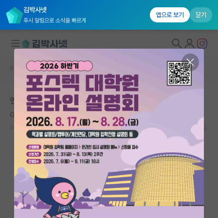
김박사넷
앱으로 보기
닫기
푸시 알림으로 소식을 빠르게
커뮤니티 홈
자유 게시판(아무개랩)
대학원생 모집
연구실 출근일자
국내대학원 정보
Grace Hopper
연구실&오픈랩
2020.08.15
2
7211
커뮤니티
커뮤니티 홈
전체글보기
베스트 게시판
IF 명예의전당