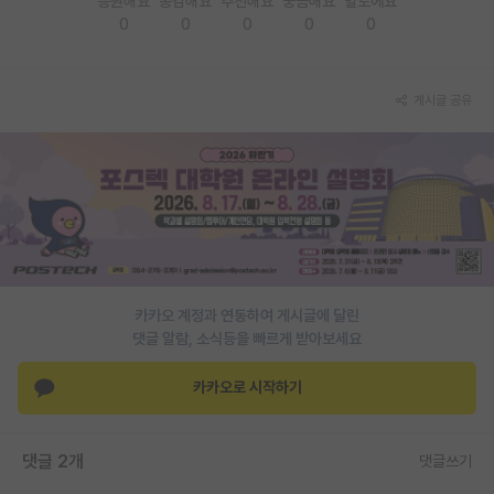
응원해요
공감해요
추천해요
궁금해요
별로에요
0
0
0
0
0
PI 전용 게시판
인문사회 계열 게시판
게시글 공유
특수/전문대학원 게시판
반도체/AI 게시판
장학금/장학생 게시판
학술 정보 게시판
홍보 게시판
카카오 계정과 연동하여 게시글에 달린
댓글 알람, 소식등을 빠르게 받아보세요
커리어
유학교육
카카오로 시작하기
이벤트
댓글 2개
댓글쓰기
반도체 아카데미