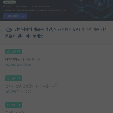
김박사넷의 새로운 거인, 인공지능 김GPT가 추천하는 게시
물로 더 멀리 바라보세요.
김GPT
미쳐날뛰는 과기원 훌리들
8
3
7549
김GPT
신소재 전망 괜찮은데 뭐가 있을까요??
0
11
4955
김GPT
포스텍 신소재