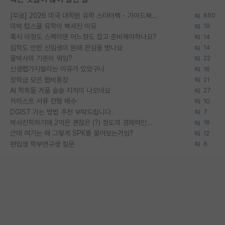
[무료] 2026 미국 대학원 유학 스타터팩 - 가이드북 & 합격자 컨택메일 템플릿
650
미박 탑스쿨 유학이 빡세진 이유
19
혹시 이정도 스펙이면 어느정도 잡고 준비해야하나요?
14
입학도 안한 신입생이 원래 관심을 받나요
14
물박사의 기준이 뭐임?
22
신생랩가지말라는 이유가 있었구나
16
장학금 모은 랩비통장
21
AI 학회들 거품 슬슬 지적이 나오네요
27
카이스트 서류 전형 배수
10
DGIST 가는 방법 추천 부탁드립니다.
7
박사진학하기에 2억은 괜찮은 (?) 정도의 경제력인가요
16
근데 여기는 왜 그렇게 SPK를 물어보는거임?
12
편입생 학부연구생 질문
6