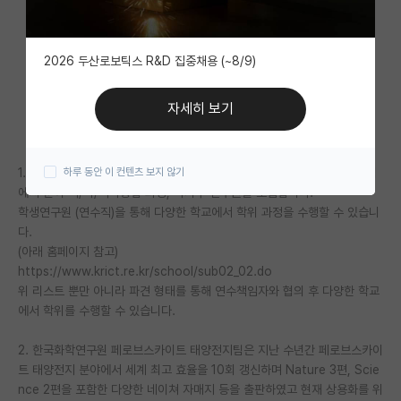
자유 게시판(아무개랩)
2026 두산로보틱스 R&D 집중채용 (~8/9)
미국 유학 게시판
미국 대학원 합격 후기 게시판
자세히 보기
대학원생 모집 게시판
1. 정부출연연구소인 한국화학연구원에서 페로브스카이트 태양전지연구 팀
하루 동안 이 컨텐츠 보지 않기
대학원 합격 후기 게시판
에서 분야 석/박/석박통합 과정, 박사후 연구원을 모집합니다.
학생연구원 (연수직)을 통해 다양한 학교에서 학위 과정을 수행할 수 있습니
연구실(PI) 홍보 게시판
다.
석박사 채용 정보 게시판
(아래 홈페이지 참고)
https://www.krict.re.kr/school/sub02_02.do
임용 정보 게시판
위 리스트 뿐만 아니라 파견 형태를 통해 연수책임자와 협의 후 다양한 학교
에서 학위를 수행할 수 있습니다.
학부 인턴 게시판
2. 한국화학연구원 페로브스카이트 태양전지팀은 지난 수년간 페로브스카이
취업 게시판
트 태양전지 분야에서 세계 최고 효율을 10회 갱신하며 Nature 3편, Scie
nce 2편을 포함한 다양한 네이쳐 자매지 등을 출판하였고 현재 상용화를 위
임용 후기 게시판