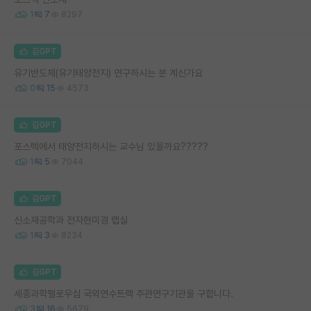
1
7
8297
김GPT
유기반도체(유기태양전지) 연구하시는 분 계신가요
0
15
4573
김GPT
포스텍에서 태양전지하시는 교수님 있을까요?????
1
5
7044
김GPT
신소재공학과 전자현미경 랩실
1
3
8234
김GPT
세종과학펠로우십 국외연수트랙 주관연구기관을 구합니다.
3
16
5679