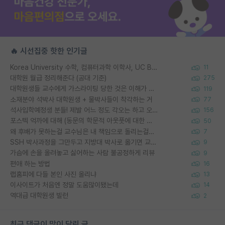
🔥 시선집중 핫한 인기글
Korea University 수학, 컴퓨터과학 이학사, UC Berkeley 산업공학 대학원 공학박사가 되는 것은 쉽지 않겠죠?
11
대학원 월급 정리해준다 (공대 기준)
275
대학원생들 교수에게 가스라이팅 당한 것은 이해가 갑니다. 안타깝네요.
119
소재분야 석박사 대학원생 + 물박사들이 착각하는 거
77
석사입학예정생 분들! 제발 어느 정도 각오는 하고 오세요.
156
포스텍 억까에 대해 (동문의 학문적 아웃풋에 대한 반박)
50
왜 후배가 못하는걸 교수님은 내 책임으로 돌리는걸까요?
7
SSH 박사과정을 그만두고 지방대 박사로 옮기면 교수의 꿈은 끝일까요?
9
가슴에 손을 올려놓고 싫어하는 사람 불공정하게 리뷰
9
편애 하는 방법
16
랩홈피에 다들 본인 사진 올리냐
13
이사이트가 처음엔 정말 도움많이됐는데
14
역대급 대학원생 빌런
2
최근 댓글이 많이 달린 글