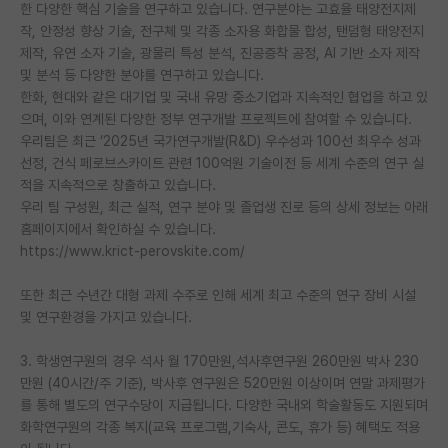
한 다양한 핵심 기술을 연구하고 있습니다. 연구분야는 고효율 태양전지제
PI 전용 게시판
작, 안정성 향상 기술, 전구체 및 각종 소자용 화합물 합성, 탠덤형 태양전지
제작, 유연 소자 기술, 광물리 특성 분석, 진공증착 공정, AI 기반 소자 제작
인문사회 계열 게시판
및 분석 등 다양한 분야를 연구하고 있습니다.
한화, 현대와 같은 대기업 및 국내 유망 중소기업과 지속적인 협업을 하고 있
특수/전문대학원 게시판
으며, 이와 연계된 다양한 정부 연구개발 프로젝트에 참여할 수 있습니다.
우리팀은 최근 ‘2025년 국가연구개발(R&D) 우수성과 100선 최우수 성과
반도체/AI 게시판
선정, 건식 페로브스카이트 관련 100억원 기술이전 등 세계 수준의 연구 실
적을 지속적으로 창출하고 있습니다.
장학금/장학생 게시판
우리 팀 구성원, 최근 실적, 연구 분야 및 졸업생 진로 등의 상세 정보는 아래
홈페이지에서 확인하실 수 있습니다.
학술 정보 게시판
https://www.krict-perovskite.com/
홍보 게시판
또한 최근 수년간 대형 과제 수주로 인해 세계 최고 수준의 연구 장비 시설
커리어
및 연구환경을 가지고 있습니다.
유학교육
3. 학생연구원의 경우 석사 월 170만원,석사후연구원 260만원 박사 230
만원 (40시간/주 기준), 박사후 연구원은 520만원 이상이며 연말 과제평가
이벤트
를 통해 별도의 연구수당이 지급됩니다. 다양한 국내외 학술활동도 지원되며
화학연구원의 각종 복지(교육 프로그램,기숙사, 콘도, 휴가 등) 혜택도 적용
반도체 아카데미