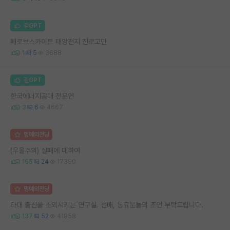
김GPT
페로브스카이트 태양전지 진로고민
1
5
3688
김GPT
한국에너지공대 전문연
3
6
4667
명예의전당
(우울주의) 실패에 대하여
195
24
17390
명예의전당
타대 출신을 소외시키는 연구실. 선배, 동료분들의 조언 부탁드립니다.
137
52
41958