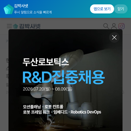
김박사넷
앱으로 보기
닫기
푸시 알림으로 소식을 빠르게
커뮤니티 홈
연구실(PI) 홍보 게시판
대학원생 모집
한국화학연구원(대전)_광에너지연구센터_차세대 페로브
국내대학원 정보
스카이트 태양전지 팀 (박사후 연구원, 석/박사과정, 석사
연구실&오픈랩
후 연구원 및 인턴 모집)
커뮤니티
젊은 쇼펜하우어
2025.12.30
0
2822
커뮤니티 홈
전체글보기
베스트 게시판
IF 명예의전당