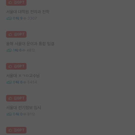
김GPT
서울대 대학원 전자과 진학
0
9
3307
김GPT
올해 서울대 문이과 통합 입결
1
6
4812
김GPT
서울대 ㅈㄱㅁ교수님
0
6
5454
김GPT
서울대 전기정보 입시
0
0
8112
김GPT