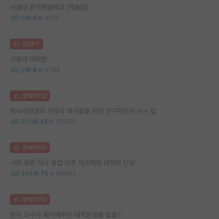
서울대 원자핵공학과 (핵융합)
0
6
4158
김GPT
서울대 대학원
0
8
6788
명예의전당
박사과정생과 프레시 박사들을 위한 연구제안서 쓰는 팁
252
43
105935
명예의전당
서른 중반 석사 졸업 미혼 아즈매의 대학원 단상
434
75
66693
명예의전당
현직 교수가 쉐어해주는 대학원생활 팁들?