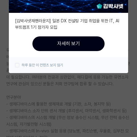
자유 게시판(아무개랩)
[김박사넷재팬라운지] 일본 DX 컨설팅 기업 취업을 위한 IT, AI
미국 유학 게시판
부트캠프 1기 참가자 모집
미국 대학원 합격 후기 게시판
자세히 보기
대학원생 모집 게시판
우리 연구실에서는 플렉서블 유기전자 소자를 활용하여 바이오메디컬 응용
에 사용되는 디바이스 개발을 주로 하고있습니다. 현재는, "생체내 삽입 가
대학원 합격 후기 게시판
능한 바이오화학센싱 플랫폼"에 대하여 연구가 진행 중에 있습니다. 이 플랫
하루 동안 이 컨텐츠 보지 않기
폼 개발에는, 전기전자, 기계, 재료, 의공학 등 다양한 전문분야의 연구자들
연구실(PI) 홍보 게시판
이 필요합니다. 여러분의 전공과 상관없이, 메디컬에 응용 가능한 유연소자
연구에 관심이 있으신 분들은 저희 연구팀에 합류 할 수 있습니다.
석박사 채용 정보 게시판
연구분야
임용 정보 게시판
- 생체디바이스에 활용한 생체재료 개발 (기판, 소자, 봉지막 등)
학부 인턴 게시판
- 생체디바이스 소자 단위 센서 개발 (후각센서, 마약센서, 생화학센서 등)
- 생체디바이스의 시스템 개발 (무선 정보 송수신 시스템, 무선 전력 송수신
취업 게시판
시스템, 자가발전형 시스템)
- 생체디바이스의 In-vivo 실험 응용 (당뇨병, 파킨슨병, 우울증, 심부전 모
임용 후기 게시판