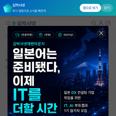
김박사넷
앱으로 보기
닫기
푸시 알림으로 소식을 빠르게
커뮤니티 홈
연구실(PI) 홍보 게시판
대학원생 모집
본문이 수정되지 않는 박제글입니다.
국내대학원 정보
서울대학교 의과학과 유연전자메디컬디바이스 연구실
연구실&오픈랩
직설적인 제인 오스틴
커뮤니티
2025.11.20
0
4092
커뮤니티 홈
전체글보기
베스트 게시판
IF 명예의전당