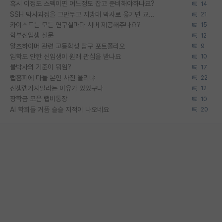
혹시 이정도 스펙이면 어느정도 잡고 준비해야하나요?
14
SSH 박사과정을 그만두고 지방대 박사로 옮기면 교수의 꿈은 끝일까요?
21
카이스트는 모든 연구실마다 서버 제공해주나요?
15
학부신입생 질문
12
알츠하이머 관련 고등학생 탐구 포트폴리오
9
입학도 안한 신입생이 원래 관심을 받나요
10
물박사의 기준이 뭐임?
17
랩홈피에 다들 본인 사진 올리냐
22
신생랩가지말라는 이유가 있었구나
12
장학금 모은 랩비통장
10
AI 학회들 거품 슬슬 지적이 나오네요
20