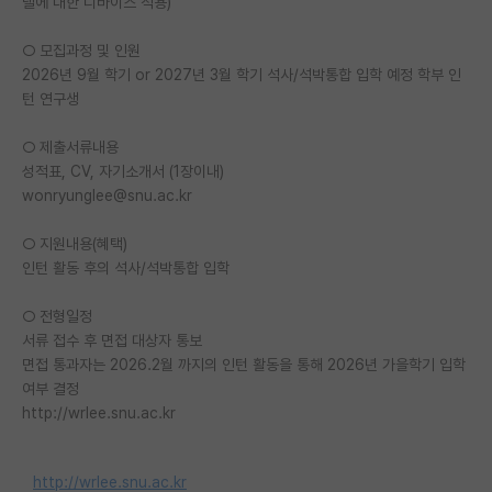
델에 대한 디바이스 적용)
PI 전용 게시판
○ 모집과정 및 인원
2026년 9월 학기 or 2027년 3월 학기 석사/석박통합 입학 예정 학부 인
인문사회 계열 게시판
턴 연구생
특수/전문대학원 게시판
○ 제출서류내용
반도체/AI 게시판
성적표, CV, 자기소개서 (1장이내)
wonryunglee@snu.ac.kr
장학금/장학생 게시판
○ 지원내용(혜택)
학술 정보 게시판
인턴 활동 후의 석사/석박통합 입학
홍보 게시판
○ 전형일정
서류 접수 후 면접 대상자 통보
커리어
면접 통과자는 2026.2월 까지의 인턴 활동을 통해 2026년 가을학기 입학
유학교육
여부 결정
http://wrlee.snu.ac.kr
이벤트
반도체 아카데미
http://wrlee.snu.ac.kr