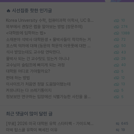
🔥 시선집중 핫한 인기글
Korea University 수학, 컴퓨터과학 이학사, UC Berkeley 산업공학 대학원 공학박사가 되는 것은 쉽지 않겠죠?
10
외부에서 괜찮은 랩을 알아보는 방법 (장문주의)
274
<대학원에 입학하는 법>
1388
소재분야 석박사 대학원생 + 물박사들이 착각하는 거
72
포스텍 억까에 대해 (동문의 학문적 아웃풋에 대한 반박)
50
석사 받았는데도 교수랑 연락한다.
43
물박사 되는 건 교수탓도 있는거 아니냐
29
교수님이 슬럼프에 빠지게 되는 과정
40
대학원 어디로 가야할까요?
5
편애 하는 방법
12
이사이트가 처음엔 정말 도움많이됐는데
13
커뮤니티는 다 쓰레기통이지
5
정보보안 연구하는 입장에선 식별가능한 사진을 올리는건 비추이긴함
5
최근 댓글이 많이 달린 글
[무료] 2026 미국 대학원 유학 스타터팩 - 가이드북 & 합격자 컨택메일 템플릿
645
미박 탑스쿨 유학이 빡세진 이유
19