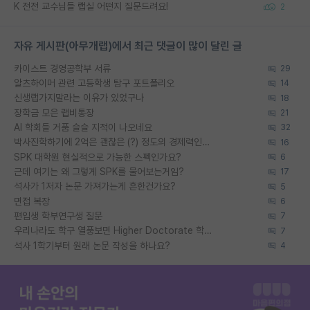
K 전전 교수님들 랩실 어떤지 질문드려요!
2
자유 게시판(아무개랩)에서 최근 댓글이 많이 달린 글
카이스트 경영공학부 서류
29
알츠하이머 관련 고등학생 탐구 포트폴리오
14
신생랩가지말라는 이유가 있었구나
18
장학금 모은 랩비통장
21
AI 학회들 거품 슬슬 지적이 나오네요
32
박사진학하기에 2억은 괜찮은 (?) 정도의 경제력인가요
16
SPK 대학원 현실적으로 가능한 스펙인가요?
6
근데 여기는 왜 그렇게 SPK를 물어보는거임?
17
석사가 1저자 논문 가져가는게 흔한건가요?
5
면접 복장
6
편입생 학부연구생 질문
7
우리나라도 학구 열풍보면 Higher Doctorate 학위가 필요하다고 봅니다.
7
석사 1학기부터 원래 논문 작성을 하나요?
4