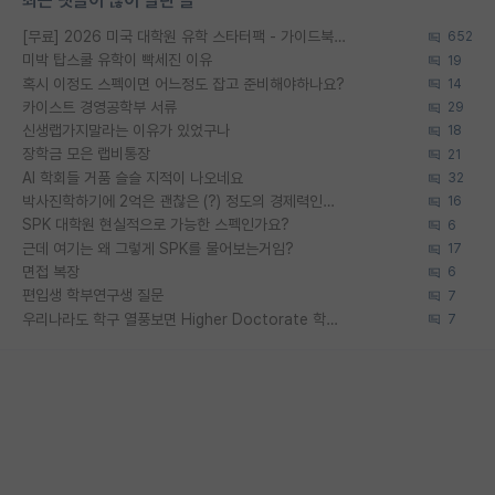
최근 댓글이 많이 달린 글
[무료] 2026 미국 대학원 유학 스타터팩 - 가이드북 & 합격자 컨택메일 템플릿
652
미박 탑스쿨 유학이 빡세진 이유
19
혹시 이정도 스펙이면 어느정도 잡고 준비해야하나요?
14
카이스트 경영공학부 서류
29
신생랩가지말라는 이유가 있었구나
18
장학금 모은 랩비통장
21
AI 학회들 거품 슬슬 지적이 나오네요
32
박사진학하기에 2억은 괜찮은 (?) 정도의 경제력인가요
16
SPK 대학원 현실적으로 가능한 스펙인가요?
6
근데 여기는 왜 그렇게 SPK를 물어보는거임?
17
면접 복장
6
편입생 학부연구생 질문
7
우리나라도 학구 열풍보면 Higher Doctorate 학위가 필요하다고 봅니다.
7