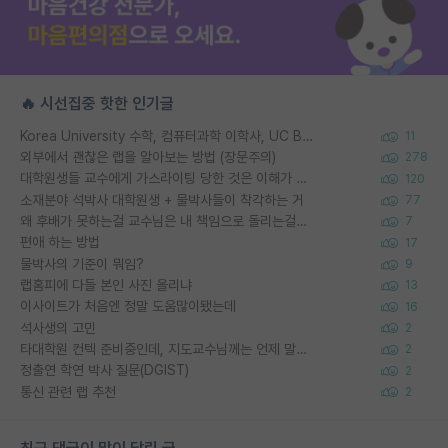
🔥 시선집중 핫한 인기글
Korea University 수학, 컴퓨터과학 이학사, UC Berkeley 산업공학 대학원 공학박사가 되는 것은 쉽지 않겠죠?
11
외부에서 괜찮은 랩을 알아보는 방법 (장문주의)
278
대학원생들 교수에게 가스라이팅 당한 것은 이해가 갑니다. 안타깝네요.
120
소재분야 석박사 대학원생 + 물박사들이 착각하는 거
77
왜 후배가 못하는걸 교수님은 내 책임으로 돌리는걸까요?
7
편애 하는 방법
17
물박사의 기준이 뭐임?
9
랩홈피에 다들 본인 사진 올리냐
13
이사이트가 처음엔 정말 도움많이됐는데
16
석사생의 고민
2
타대학원 컨텍 준비중인데, 지도교수님께는 언제 말씀드려야 할까요?
2
정출연 학연 박사 질문(DGIST)
2
통신 관련 랩 추천
2