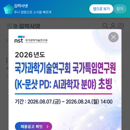
김박사넷
앱으로 보기
닫기
푸시 알림으로 소식을 빠르게
커뮤니티 홈
자유 게시판(아무개랩)
대학원생 모집
[질문] 고려대학교 의생명과학과 전기 지원예정입니다
국내대학원 정보
속편한 레오나르도 다빈치
연구실&오픈랩
2024.08.31
13
2545
커뮤니티
커뮤니티 홈
전체글보기
베스트 게시판
IF 명예의전당