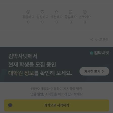
PI 전용 게시판
응원해요
공감해요
추천해요
궁금해요
별로에요
인문사회 계열 게시판
0
0
0
0
0
특수/전문대학원 게시판
반도체/AI 게시판
게시글 공유
장학금/장학생 게시판
학술 정보 게시판
홍보 게시판
커리어
유학교육
카카오 계정과 연동하여 게시글에 달린
댓글 알람, 소식등을 빠르게 받아보세요
이벤트
카카오로 시작하기
반도체 아카데미