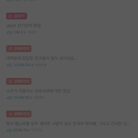
김GPT
unist 전기전자 면접
0
2
1029
명예의전당
대학원에 답답한 친구들이 많이 보이네요...
308
34
64818
명예의전당
소주가 지껄이는 김박사넷에 대한 감상
104
10
11580
명예의전당
동서 랩노비를 모두 겪어온 사람이 보는 한국의 워라밸, 그리고 간곡한 당부의 말씀
89
11
17373