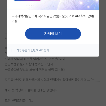
자유 게시판(아무개랩)
국가과학기술연구회 국가특임연구원(K-문샷 PD: AI과학자 분야)
미국 유학 게시판
초빙
미국 대학원 합격 후기 게시판
고려대학교 의생명과학과 전기 지원예정입니다.
자세히 보기
대학원생 모집 게시판
지도교수님도 정해졌습니다..만...
대학원 합격 후기 게시판
후기모집 자료를 보니
하루 동안 이 컨텐츠 보지 않기
"전공 적합성 필기시험 후 구술면접 시행"이 있는데
연구실(PI) 홍보 게시판
도대체 어디서 정보를 얻어야할지 모르겠습니다.
전공적합성 필기시험의 범위는 어딘지..
석박사 채용 정보 게시판
구술면접은 무엇을 보는지 여쭤볼 곳이 있나요?
임용 정보 게시판
지도교수님도 정해져있는데 시험과 면접에서 탈락하면 끝인가요 ... ^^;;;;;;;
학부 인턴 게시판
제가 첫 학생이라 물어볼 선배는 없습니다...
취업 게시판
도움 부탁드려봅니다..
임용 후기 게시판