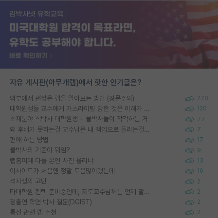
자유 게시판(아무개랩)에서 핫한 인기글은?
외부에서 괜찮은 랩을 알아보는 방법 (장문주의)
278
대학원생들 교수에게 가스라이팅 당한 것은 이해가 갑니다. 안타깝네요.
120
소재분야 석박사 대학원생 + 물박사들이 착각하는 거
77
왜 후배가 못하는걸 교수님은 내 책임으로 돌리는걸까요?
7
편애 하는 방법
17
물박사의 기준이 뭐임?
9
랩홈피에 다들 본인 사진 올리냐
13
이사이트가 처음엔 정말 도움많이됐는데
16
석사생의 고민
2
타대학원 컨텍 준비중인데, 지도교수님께는 언제 말씀드려야 할까요?
2
정출연 학연 박사 질문(DGIST)
2
통신 관련 랩 추천
2