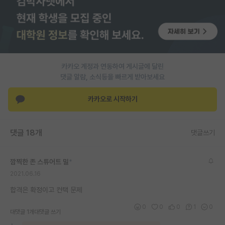
PI 전용 게시판
인문사회 계열 게시판
특수/전문대학원 게시판
카카오 계정과 연동하여 게시글에 달린
반도체/AI 게시판
댓글 알람, 소식등을 빠르게 받아보세요
장학금/장학생 게시판
카카오로 시작하기
학술 정보 게시판
댓글 18개
댓글쓰기
홍보 게시판
커리어
깜찍한 존 스튜어트 밀
*
2021.06.16
유학교육
합격은 확정이고 컨택 문제
이벤트
0
0
0
1
0
대댓글 1개
대댓글 쓰기
반도체 아카데미