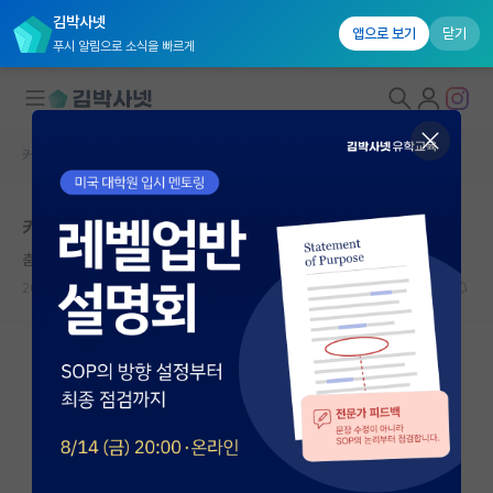
김박사넷
앱으로 보기
닫기
푸시 알림으로 소식을 빠르게
커뮤니티 홈
자유 게시판(아무개랩)
대학원생 모집
카이스트 전전 컷
국내대학원 정보
춤추는 백석
연구실&오픈랩
2021.06.16
18
8348
커뮤니티
커뮤니티 홈
전체글보기
베스트 게시판
IF 명예의전당