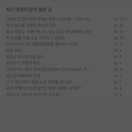
최근 댓글이 많이 달린 글
[무료] 2026 미국 대학원 유학 스타터팩 - 가이드북 & 합격자 컨택메일 템플릿
653
미박 탑스쿨 유학이 빡세진 이유
19
혹시 이정도 스펙이면 어느정도 잡고 준비해야하나요?
14
AI 학회들 거품 슬슬 지적이 나오네요
33
근데 여기는 왜 그렇게 SPK를 물어보는거임?
19
면접 복장
9
편입생 학부연구생 질문
7
세컨티어 학회의 위상
6
우리나라도 학구 열풍보면 Higher Doctorate 학위가 필요하다고 봅니다.
14
연구실 후배와의 관계
7
석사 1학기부터 원래 논문 작성을 하나요?
9
공부 못했는데 논문실적은 좋은 사람을 싫어함?
4
카이스트 뇌인지 사전컨택 시스템
4