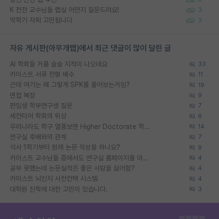
K 전전 교수님들 랩실 어떤지 질문드려요!
3
막학기 자퇴 고민됩니다
3
자유 게시판(아무개랩)에서 최근 댓글이 많이 달린 글
AI 학회들 거품 슬슬 지적이 나오네요
33
카이스트 서류 전형 배수
11
근데 여기는 왜 그렇게 SPK를 물어보는거임?
19
면접 복장
9
편입생 학부연구생 질문
7
세컨티어 학회의 위상
6
우리나라도 학구 열풍보면 Higher Doctorate 학위가 필요하다고 봅니다.
14
연구실 후배와의 관계
7
석사 1학기부터 원래 논문 작성을 하나요?
9
카이스트 교수님들 중에서도 연구실 홈페이지를 마련 안 하신 분들이 계시던데
4
공부 못했는데 논문실적은 좋은 사람을 싫어함?
4
카이스트 뇌인지 사전컨택 시스템
4
대학원 진학에 대한 고민이 있습니다.
3