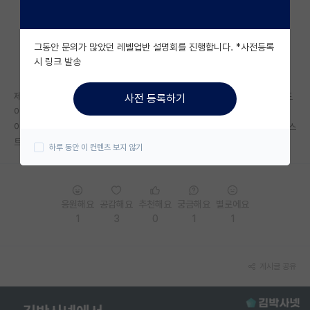
자유 게시판(아무개랩)
그동안 문의가 많았던 레벨업반 설명회를 진행합니다. *사전등록
미국 유학 게시판
시 링크 발송
미국 대학원 합격 후기 게시판
제가 한양대 전기공학과(융전X) 다니는 3학년인데, 현재 학점은 4.2X 정도
사전 등록하기
대학원생 모집 게시판
이고, 과에서 3~5등 정도 입니다.
이외에 스펙은 없으며 겨울 방학에 학부 연구생 신청할까 생각중인데 카이스
대학원 합격 후기 게시판
트 전기전자공학부 합격 가능성 있나요?
하루 동안 이 컨텐츠 보지 않기
연구실(PI) 홍보 게시판
석박사 채용 정보 게시판
응원해요
공감해요
추천해요
궁금해요
별로에요
1
3
0
1
1
임용 정보 게시판
학부 인턴 게시판
게시글 공유
취업 게시판
임용 후기 게시판