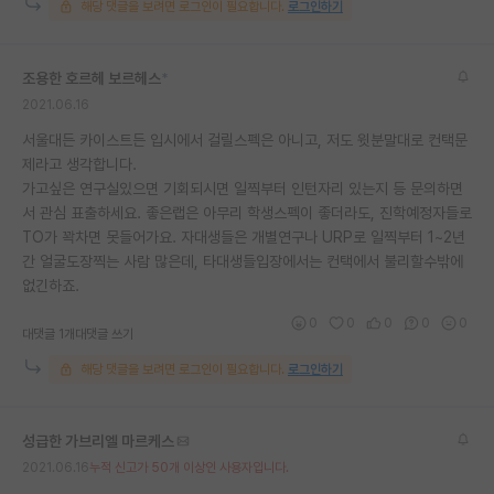
해당 댓글을 보려면 로그인이 필요합니다.
로그인하기
재팬라운지 🌸
조용한 호르헤 보르헤스
*
2021.06.16
서울대든 카이스트든 입시에서 걸릴스펙은 아니고, 저도 윗분말대로 컨택문
제라고 생각합니다.
가고싶은 연구실있으면 기회되시면 일찍부터 인턴자리 있는지 등 문의하면
서 관심 표출하세요. 좋은랩은 아무리 학생스펙이 좋더라도, 진학예정자들로
TO가 꽉차면 못들어가요. 자대생들은 개별연구나 URP로 일찍부터 1~2년
간 얼굴도장찍는 사람 많은데, 타대생들입장에서는 컨택에서 불리할수밖에
없긴하죠.
0
0
0
0
0
대댓글 1개
대댓글 쓰기
해당 댓글을 보려면 로그인이 필요합니다.
로그인하기
성급한 가브리엘 마르케스
2021.06.16
누적 신고가 50개 이상인 사용자입니다.