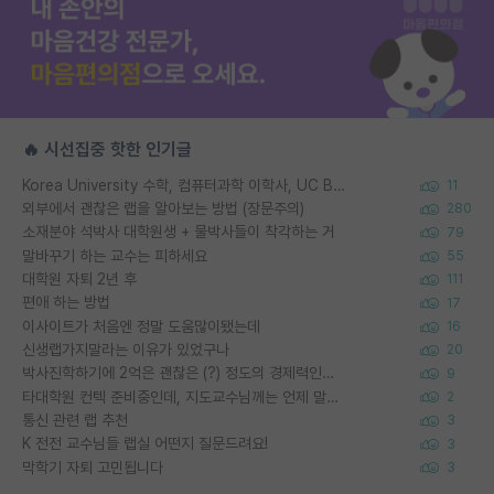
🔥 시선집중 핫한 인기글
Korea University 수학, 컴퓨터과학 이학사, UC Berkeley 산업공학 대학원 공학박사가 되는 것은 쉽지 않겠죠?
11
외부에서 괜찮은 랩을 알아보는 방법 (장문주의)
280
소재분야 석박사 대학원생 + 물박사들이 착각하는 거
79
말바꾸기 하는 교수는 피하세요
55
대학원 자퇴 2년 후
111
편애 하는 방법
17
이사이트가 처음엔 정말 도움많이됐는데
16
신생랩가지말라는 이유가 있었구나
20
박사진학하기에 2억은 괜찮은 (?) 정도의 경제력인가요
9
타대학원 컨텍 준비중인데, 지도교수님께는 언제 말씀드려야 할까요?
2
통신 관련 랩 추천
3
K 전전 교수님들 랩실 어떤지 질문드려요!
3
막학기 자퇴 고민됩니다
3