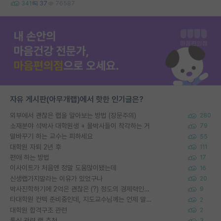
341
37
76587
자유 게시판(아무개랩)에서 핫한 인기글은?
외부에서 괜찮은 랩을 알아보는 방법 (장문주의)
280
소재분야 석박사 대학원생 + 물박사들이 착각하는 거
79
말바꾸기 하는 교수는 피하세요
55
대학원 자퇴 2년 후
111
편애 하는 방법
17
이사이트가 처음엔 정말 도움많이됐는데
16
신생랩가지말라는 이유가 있었구나
20
박사진학하기에 2억은 괜찮은 (?) 정도의 경제력인가요
9
타대학원 컨텍 준비중인데, 지도교수님께는 언제 말씀드려야 할까요?
2
대학원 합격구조 관련
2
통신 관련 랩 추천
3