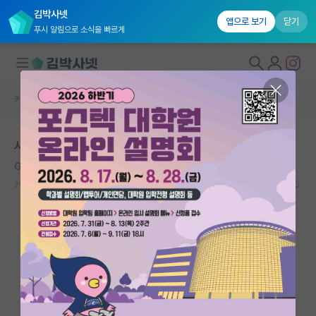
김박사넷
앱으로 보기
닫기
푸시 알림으로 소식을 빠르게
커뮤니티 홈
자유 게시판(아무개랩)
대학원생 모집
서울대 전기정보 자대생분들 도와주세요
국내대학원 정보
Gustaf Dalén
연구실&오픈랩
2020.06.08
7
7867
커뮤니티
커뮤니티 홈
전체글보기
베스트 게시판
IF 명예의전당