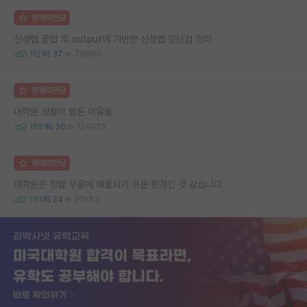
명예의전당
신생랩 졸업 후 output에 기반한 신생랩 장단점 정리
112
37
79099
명예의전당
대학원 생활이 힘든 이유들
188
36
124023
명예의전당
대학원은 정말 우울에 매몰되기 쉬운 환경인 것 같습니다
131
24
31953