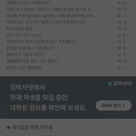
대학원 어디로 가야할까요?
8
SSH 박사과정을 그만두고 지방대 박사로 옮기면 교수의 꿈은 끝일까요?
20
가슴에 손을 올려놓고 싫어하는 사람 불공정하게 리뷰
7
카이스트는 모든 연구실마다 서버 제공해주나요?
15
학부신입생 질문
12
정년 4년 남은 교수님
8
알츠하이머 관련 고등학생 탐구 포트폴리오
9
연구실 학생 하나 자퇴했는데
8
물박사의 기준이 뭐임?
11
랩홈피에 다들 본인 사진 올리냐
18
장학금 모은 랩비통장
7
🔥 시선집중 핫한 인기글