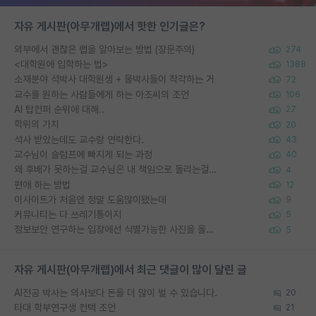
자유 게시판(아무개랩)에서 핫한 인기글은?
외부에서 괜찮은 랩을 알아보는 방법 (장문주의)
274
<대학원에 입학하는 법>
1388
소재분야 석박사 대학원생 + 물박사들이 착각하는 거
72
교수를 원하는 사람들에게 하는 아조씨의 조언
106
AI 탑컨퍼 순위에 대해..
27
학위의 가치
20
석사 받았는데도 교수랑 연락한다.
43
교수님이 슬럼프에 빠지게 되는 과정
40
왜 후배가 못하는걸 교수님은 내 책임으로 돌리는걸까요?
4
편애 하는 방법
12
이사이트가 처음엔 정말 도움많이됐는데
9
커뮤니티는 다 쓰레기통이지
5
정보보안 연구하는 입장에선 식별가능한 사진을 올리는건 비추이긴함
5
자유 게시판(아무개랩)에서 최근 댓글이 많이 달린 글
AI전공 박사는 의사보다 돈을 더 많이 벌 수 있습니다.
20
타대 학부연구생 컨택 조언
21