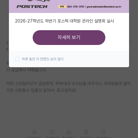
자유 게시판(아무개랩)
2026-27학년도 하반기 포스텍 대학원 온라인 설명회 실시
미국 유학 게시판
미국 대학원 합격 후기 게시판
자세히 보기
안녕하세요 21 전기 모집으로 서울대전기정보공학부 대학원 진학하고 싶은
대학원생 모집 게시판
타대생입니다..
하루 동안 이 컨텐츠 보지 않기
대학원 합격 후기 게시판
제가 스마트 임베디드 연구 쪽의 ㅎㅅㅅ교수님께 관심이 있는데, 어떤 분인
지 궁금해서 여쭤봅니다.
연구실(PI) 홍보 게시판
어떤 스타일이신지 궁금한데, 학부내내 교수님을 마주치는 자대생들의 말이
석박사 채용 정보 게시판
가장 신뢰할수 있을것 같아서 듣고싶어요!
임용 정보 게시판
학부 인턴 게시판
취업 게시판
임용 후기 게시판