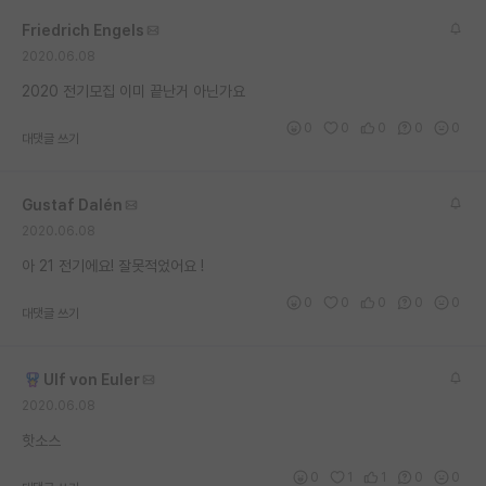
재팬라운지 🌸
Friedrich Engels
2020.06.08
2020 전기모집 이미 끝난거 아닌가요
0
0
0
0
0
대댓글 쓰기
Gustaf Dalén
2020.06.08
아 21 전기에요! 잘못적었어요 !
0
0
0
0
0
대댓글 쓰기
Ulf von Euler
2020.06.08
핫소스
0
1
1
0
0