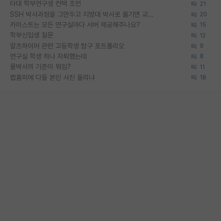
타대 학부연구생 컨택 조언
21
SSH 박사과정을 그만두고 지방대 박사로 옮기면 교수의 꿈은 끝일까요?
20
카이스트는 모든 연구실마다 서버 제공해주나요?
15
학부신입생 질문
12
알츠하이머 관련 고등학생 탐구 포트폴리오
9
연구실 학생 하나 자퇴했는데
8
물박사의 기준이 뭐임?
11
랩홈피에 다들 본인 사진 올리냐
18