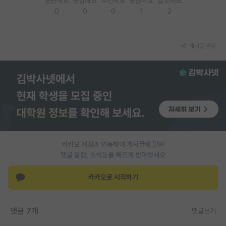
응원해요
공감해요
추천해요
궁금해요
별로에요
0
0
0
1
2
PI 전용 게시판
인문사회 계열 게시판
게시글 공유
특수/전문대학원 게시판
반도체/AI 게시판
장학금/장학생 게시판
학술 정보 게시판
홍보 게시판
카카오 계정과 연동하여 게시글에 달린
댓글 알람, 소식등을 빠르게 받아보세요
커리어
유학교육
카카오로 시작하기
이벤트
댓글 7개
댓글쓰기
반도체 아카데미