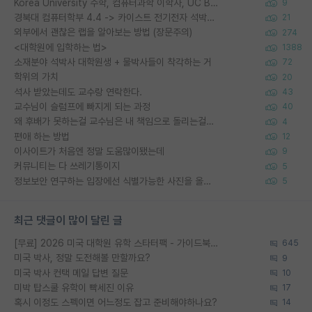
Korea University 수학, 컴퓨터과학 이학사, UC Berkeley 산업공학 대학원 공학박사가 되는 것은 쉽지 않겠죠?
9
경북대 컴퓨터학부 4.4 -> 카이스트 전기전자 석박사통합과정 합격
21
외부에서 괜찮은 랩을 알아보는 방법 (장문주의)
274
<대학원에 입학하는 법>
1388
소재분야 석박사 대학원생 + 물박사들이 착각하는 거
72
학위의 가치
20
석사 받았는데도 교수랑 연락한다.
43
교수님이 슬럼프에 빠지게 되는 과정
40
왜 후배가 못하는걸 교수님은 내 책임으로 돌리는걸까요?
4
편애 하는 방법
12
이사이트가 처음엔 정말 도움많이됐는데
9
커뮤니티는 다 쓰레기통이지
5
정보보안 연구하는 입장에선 식별가능한 사진을 올리는건 비추이긴함
5
최근 댓글이 많이 달린 글
[무료] 2026 미국 대학원 유학 스타터팩 - 가이드북 & 합격자 컨택메일 템플릿
645
미국 박사, 정말 도전해볼 만할까요?
9
미국 박사 컨택 메일 답변 질문
10
미박 탑스쿨 유학이 빡세진 이유
17
혹시 이정도 스펙이면 어느정도 잡고 준비해야하나요?
14