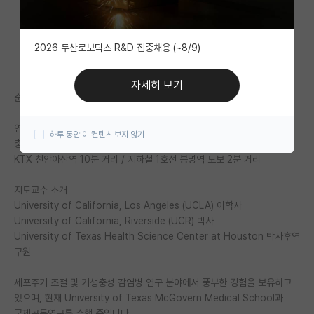
자유 게시판(아무개랩)
2026 두산로보틱스 R&D 집중채용 (~8/9)
미국 유학 게시판
미국 대학원 합격 후기 게시판
자세히 보기
순천향대학교 의과대학 열대의학교실 대학원생 모집 안내
대학원생 모집 게시판
연구실 위치
하루 동안 이 컨텐츠 보지 않기
대학원 합격 후기 게시판
충남 천안시 동남구 순천향6길 31 (순천향대학교 의과대학 향설의학관)
KTX 천안아산역 10분 거리 / 지하철 1호선 봉명역 도보 2분 거리
연구실(PI) 홍보 게시판
지도교수 소개
석박사 채용 정보 게시판
University of California, Los Angeles (UCLA) 이학사
University of California, Riverside (UCR) 박사
임용 정보 게시판
University of Texas Health Science Center at Houston 박사후연
학부 인턴 게시판
구원
취업 게시판
세포주기 조절 및 기생충성 감염병 연구 분야에서 풍부한 경험을 보유하고
있으며, 현재 University of Texas McGovern Medical School과
임용 후기 게시판
국제공동연구를 수행 중입니다.