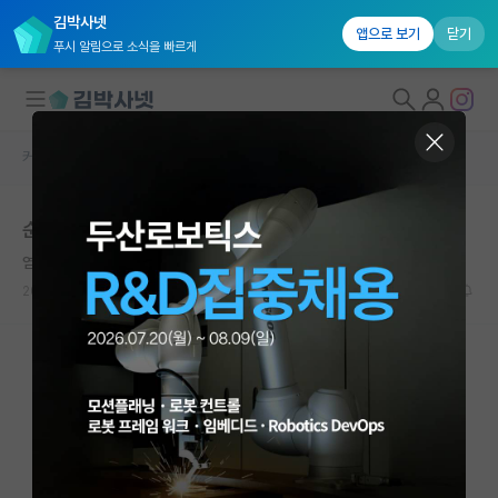
김박사넷
앱으로 보기
닫기
푸시 알림으로 소식을 빠르게
커뮤니티 홈
연구실(PI) 홍보 게시판
대학원생 모집
순천향대학교 의과대학 열대의학교실 대학원생 모집
국내대학원 정보
염세적인 앙투안 라부아지에
연구실&오픈랩
2025.11.13
0
1963
커뮤니티
커뮤니티 홈
전체글보기
베스트 게시판
IF 명예의전당