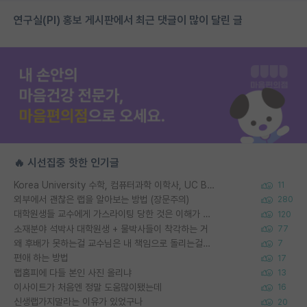
연구실(PI) 홍보 게시판에서 최근 댓글이 많이 달린 글
🔥 시선집중 핫한 인기글
Korea University 수학, 컴퓨터과학 이학사, UC Berkeley 산업공학 대학원 공학박사가 되는 것은 쉽지 않겠죠?
11
외부에서 괜찮은 랩을 알아보는 방법 (장문주의)
280
대학원생들 교수에게 가스라이팅 당한 것은 이해가 갑니다. 안타깝네요.
120
소재분야 석박사 대학원생 + 물박사들이 착각하는 거
77
왜 후배가 못하는걸 교수님은 내 책임으로 돌리는걸까요?
7
편애 하는 방법
17
랩홈피에 다들 본인 사진 올리냐
13
이사이트가 처음엔 정말 도움많이됐는데
16
신생랩가지말라는 이유가 있었구나
20