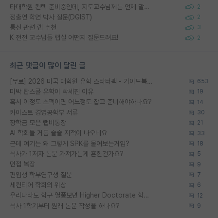
타대학원 컨텍 준비중인데, 지도교수님께는 언제 말씀드려야 할까요?
2
정출연 학연 박사 질문(DGIST)
2
통신 관련 랩 추천
3
K 전전 교수님들 랩실 어떤지 질문드려요!
2
최근 댓글이 많이 달린 글
[무료] 2026 미국 대학원 유학 스타터팩 - 가이드북 & 합격자 컨택메일 템플릿
653
미박 탑스쿨 유학이 빡세진 이유
19
혹시 이정도 스펙이면 어느정도 잡고 준비해야하나요?
14
카이스트 경영공학부 서류
30
장학금 모은 랩비통장
21
AI 학회들 거품 슬슬 지적이 나오네요
33
근데 여기는 왜 그렇게 SPK를 물어보는거임?
18
석사가 1저자 논문 가져가는게 흔한건가요?
5
면접 복장
9
편입생 학부연구생 질문
7
세컨티어 학회의 위상
6
우리나라도 학구 열풍보면 Higher Doctorate 학위가 필요하다고 봅니다.
12
석사 1학기부터 원래 논문 작성을 하나요?
9