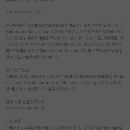
PI 전용 게시판
주요 연구 분야 및 개요
인문사회 계열 게시판
본 연구실은 Trypanosoma brucei의 세포주기 조절 기전을 규명하고, C
yclin-dependent kinase(CDK)를 포함한 세포주기 조절 단백질을 타깃
특수/전문대학원 게시판
으로 한 신규 치료제 개발을 목표로 하고 있습니다. 또한 식물, 해양생물, 미
반도체/AI 게시판
생물 등 다양한 천연물로부터 항원충 활성을 가진 물질을 발굴하며, 천연물
라이브러리와 분자 도킹(molecular docking) 기반의 스크리닝을 통해 항
장학금/장학생 게시판
원충 치료 후보물질을 탐색합니다.
학술 정보 게시판
주요 연구 방법
Cell culture, Western blot, Immunofluorescence staining, Kinas
홍보 게시판
e assay, Protein purification, Molecular docking, FACS 등 다양
한 세포 및 분자생물학적 기술을 활용합니다.
커리어
유학교육
현재 수행 중인 연구과제
우수신진연구자지원사업
이벤트
대표 논문
반도체 아카데미
• Nucleic Acids Research (2018): Faithful chromosome segreg