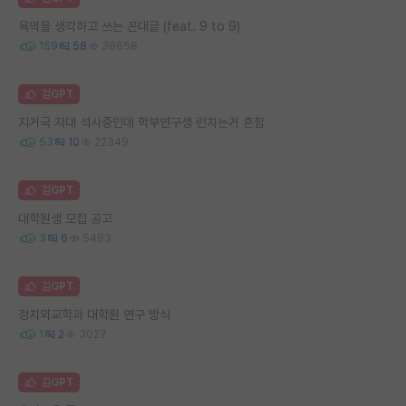
욕먹을 생각하고 쓰는 꼰대글 (feat. 9 to 9)
159
58
38658
김GPT
지거국 자대 석사중인데 학부연구생 런치는거 흔함
53
10
22349
김GPT
대학원생 모집 공고
3
6
5483
김GPT
정치외교학과 대학원 연구 방식
1
2
3027
김GPT