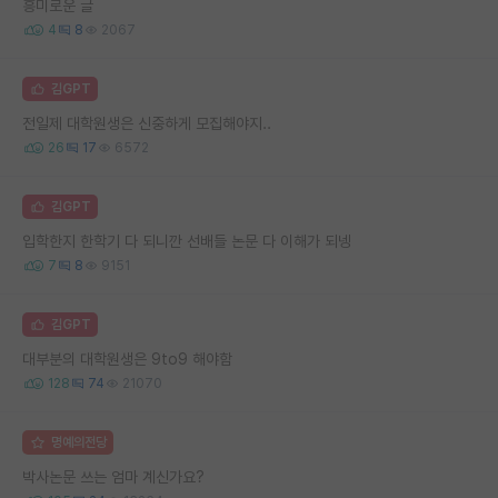
흥미로운 글
4
8
2067
김GPT
전일제 대학원생은 신중하게 모집해야지..
26
17
6572
김GPT
입학한지 한학기 다 되니깐 선배들 논문 다 이해가 되넹
7
8
9151
김GPT
대부분의 대학원생은 9to9 해야함
128
74
21070
명예의전당
박사논문 쓰는 엄마 계신가요?