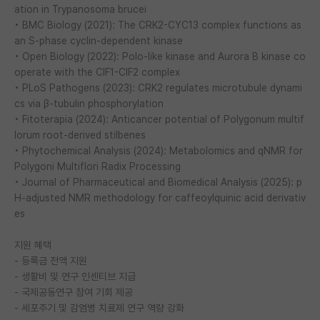
ation in Trypanosoma brucei
재팬라운지 🌸
• BMC Biology (2021): The CRK2-CYC13 complex functions as
an S-phase cyclin-dependent kinase
• Open Biology (2022): Polo-like kinase and Aurora B kinase co
operate with the CIF1-CIF2 complex
• PLoS Pathogens (2023): CRK2 regulates microtubule dynami
cs via β-tubulin phosphorylation
• Fitoterapia (2024): Anticancer potential of Polygonum multif
lorum root-derived stilbenes
• Phytochemical Analysis (2024): Metabolomics and qNMR for
Polygoni Multiflori Radix Processing
• Journal of Pharmaceutical and Biomedical Analysis (2025): p
H-adjusted NMR methodology for caffeoylquinic acid derivativ
es
지원 혜택
- 등록금 전액 지원
- 생활비 및 연구 인센티브 지급
- 국제공동연구 참여 기회 제공
- 세포주기 및 감염병 치료제 연구 역량 강화