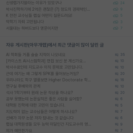
신생랩가지말라는 이유가 있었구나
24
박사진학하기에 2억은 괜찮은 (?) 정도의 경제력인가요
9
K 전전 교수님들 랩실 어떤지 질문드려요!
5
막학기 자퇴 고민됩니다
3
서울대는 하버드보다 명문이지만
7
자유 게시판(아무개랩)에서 최근 댓글이 많이 달린 글
AI 학회들 거품 슬슬 지적이 나오네요
35
[카이스트 AI시스템학과] 면접 보신 분 계신가요...
10
박사수료인데 지도교수 이직 문제로 고민입니다.
10
근데 여기는 왜 그렇게 SPK를 물어보는거임?
20
우리나라도 학구 열풍보면 Higher Doctorate 학위가 필요하다고 봅니다.
16
연구실 후배와의 관계
10
석사 1학기부터 원래 논문 작성을 하나요?
20
공부 못했는데 논문실적은 좋은 사람을 싫어함?
6
대학원 진학에 대한 고민이 있습니다.
5
지도력이 없는 교수님들은 어떻게 하시나요?
7
선배가 자꾸 논문 저자 탐내는 것 같습니다
6
랩실 대학원생들 모두 능력 미달인건 지도교수의 영향 아닌가?
9
제가 예민한가요
7