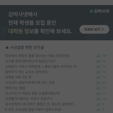
🔥 시선집중 핫한 인기글
외부에서 괜찮은 랩을 알아보는 방법 (장문주의)
281
교수들 원래 말바꾸는게 일상인가요?
16
소재분야 석박사 대학원생 + 물박사들이 착각하는 거
79
말바꾸기 하는 교수는 피하세요
56
대학원 자퇴 2년 후
114
교수님이 슬럼프에 빠지게 되는 과정
42
편애 하는 방법
17
이사이트가 처음엔 정말 도움많이됐는데
27
신생랩가지말라는 이유가 있었구나
24
박사진학하기에 2억은 괜찮은 (?) 정도의 경제력인가요
9
K 전전 교수님들 랩실 어떤지 질문드려요!
5