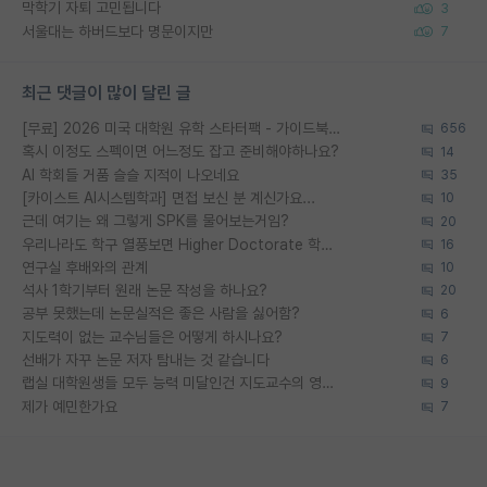
막학기 자퇴 고민됩니다
3
서울대는 하버드보다 명문이지만
7
최근 댓글이 많이 달린 글
[무료] 2026 미국 대학원 유학 스타터팩 - 가이드북 & 합격자 컨택메일 템플릿
656
혹시 이정도 스펙이면 어느정도 잡고 준비해야하나요?
14
AI 학회들 거품 슬슬 지적이 나오네요
35
[카이스트 AI시스템학과] 면접 보신 분 계신가요...
10
근데 여기는 왜 그렇게 SPK를 물어보는거임?
20
우리나라도 학구 열풍보면 Higher Doctorate 학위가 필요하다고 봅니다.
16
연구실 후배와의 관계
10
석사 1학기부터 원래 논문 작성을 하나요?
20
공부 못했는데 논문실적은 좋은 사람을 싫어함?
6
지도력이 없는 교수님들은 어떻게 하시나요?
7
선배가 자꾸 논문 저자 탐내는 것 같습니다
6
랩실 대학원생들 모두 능력 미달인건 지도교수의 영향 아닌가?
9
제가 예민한가요
7