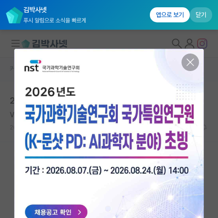
김박사넷
앱으로 보기
닫기
푸시 알림으로 소식을 빠르게
커뮤니티 홈
자유 게시판(아무개랩)
대학원생 모집
2020년 현대중공업 기계공학과 추천채용인원 1차 정리
국내대학원 정보
Voltaire
연구실&오픈랩
2020.09.17
7
15223
커뮤니티
커뮤니티 홈
전체글보기
베스트 게시판
IF 명예의전당