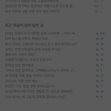
이사이트가 처음엔 정말 도움많이됐는데
14
정보보안 연구하는 입장에선 식별가능한 사진을 올리는건 비추이긴함
6
박사 전문연 선발 서류 추가 보완 여부(?)
2
최근 댓글이 많이 달린 글
[무료] 2026 미국 대학원 유학 스타터팩 - 가이드북 & 합격자 컨택메일 템플릿
647
미박 탑스쿨 유학이 빡세진 이유
19
혹시 이정도 스펙이면 어느정도 잡고 준비해야하나요?
14
입학도 안한 신입생이 원래 관심을 받나요
14
물박사의 기준이 뭐임?
22
신생랩가지말라는 이유가 있었구나
16
장학금 모은 랩비통장
21
석박사 과정 합격하고, 컨택했던교수님이 연락이 안됩니다...
8
AI 학회들 거품 슬슬 지적이 나오네요
27
카이스트 서류 전형 배수
10
DGIST 가는 방법 추천 부탁드립니다.
7
박사진학하기에 2억은 괜찮은 (?) 정도의 경제력인가요
16
근데 여기는 왜 그렇게 SPK를 물어보는거임?
11