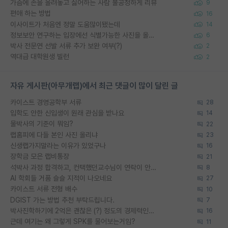
가슴에 손을 올려놓고 싫어하는 사람 불공정하게 리뷰
9
편애 하는 방법
16
이사이트가 처음엔 정말 도움많이됐는데
14
정보보안 연구하는 입장에선 식별가능한 사진을 올리는건 비추이긴함
6
박사 전문연 선발 서류 추가 보완 여부(?)
2
역대급 대학원생 빌런
2
자유 게시판(아무개랩)에서 최근 댓글이 많이 달린 글
카이스트 경영공학부 서류
28
입학도 안한 신입생이 원래 관심을 받나요
14
물박사의 기준이 뭐임?
22
랩홈피에 다들 본인 사진 올리냐
23
신생랩가지말라는 이유가 있었구나
16
장학금 모은 랩비통장
21
석박사 과정 합격하고, 컨택했던교수님이 연락이 안됩니다...
8
AI 학회들 거품 슬슬 지적이 나오네요
27
카이스트 서류 전형 배수
10
DGIST 가는 방법 추천 부탁드립니다.
7
박사진학하기에 2억은 괜찮은 (?) 정도의 경제력인가요
16
근데 여기는 왜 그렇게 SPK를 물어보는거임?
11