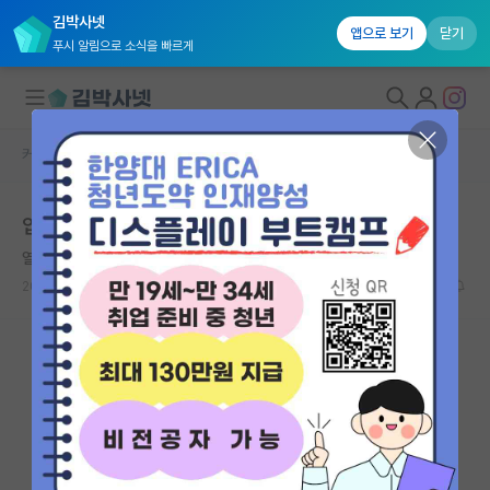
김박사넷
앱으로 보기
닫기
푸시 알림으로 소식을 빠르게
커뮤니티 홈
자유 게시판(아무개랩)
대학원생 모집
입학원서 사진 에어팟
국내대학원 정보
열정적인 에이다 러브레이스
연구실&오픈랩
2026.06.04
7
2588
커뮤니티
커뮤니티 홈
전체글보기
베스트 게시판
IF 명예의전당