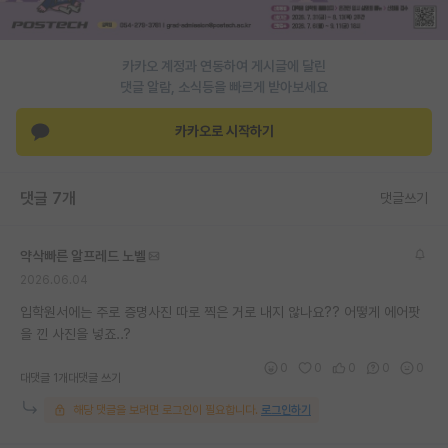
PI 전용 게시판
카카오 계정과 연동하여 게시글에 달린
인문사회 계열 게시판
댓글 알람, 소식등을 빠르게 받아보세요
특수/전문대학원 게시판
카카오로 시작하기
반도체/AI 게시판
장학금/장학생 게시판
댓글 7개
댓글쓰기
학술 정보 게시판
약삭빠른 알프레드 노벨
홍보 게시판
2026.06.04
커리어
입학원서에는 주로 증명사진 따로 찍은 거로 내지 않나요?? 어떻게 에어팟
을 낀 사진을 넣죠..?
유학교육
0
0
0
0
0
대댓글 1개
대댓글 쓰기
이벤트
해당 댓글을 보려면 로그인이 필요합니다.
로그인하기
반도체 아카데미