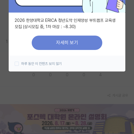
자유 게시판(아무개랩)
2026 한양대학교 ERICA 청년도약 인재양성 부트캠프 교육생
미국 유학 게시판
모집 (상시모집 중, 1차 마감 : ~8.30)
미국 대학원 합격 후기 게시판
1
자세히 보기
대학원생 모집 게시판
대학원 합격 후기 게시판
하루 동안 이 컨텐츠 보지 않기
응원해요
공감해요
추천해요
궁금해요
별로에요
연구실(PI) 홍보 게시판
0
0
0
0
4
석박사 채용 정보 게시판
임용 정보 게시판
게시글 공유
학부 인턴 게시판
취업 게시판
임용 후기 게시판