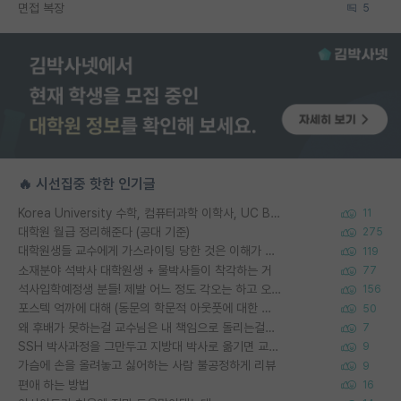
면접 복장
5
🔥 시선집중 핫한 인기글
Korea University 수학, 컴퓨터과학 이학사, UC Berkeley 산업공학 대학원 공학박사가 되는 것은 쉽지 않겠죠?
11
대학원 월급 정리해준다 (공대 기준)
275
대학원생들 교수에게 가스라이팅 당한 것은 이해가 갑니다. 안타깝네요.
119
소재분야 석박사 대학원생 + 물박사들이 착각하는 거
77
석사입학예정생 분들! 제발 어느 정도 각오는 하고 오세요.
156
포스텍 억까에 대해 (동문의 학문적 아웃풋에 대한 반박)
50
왜 후배가 못하는걸 교수님은 내 책임으로 돌리는걸까요?
7
SSH 박사과정을 그만두고 지방대 박사로 옮기면 교수의 꿈은 끝일까요?
9
가슴에 손을 올려놓고 싫어하는 사람 불공정하게 리뷰
9
편애 하는 방법
16