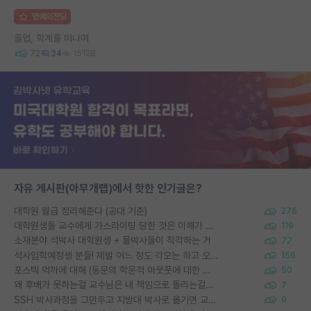
명예의전당
졸업, 학계를 떠나며
72
24
15128
자유 게시판(아무개랩)에서 핫한 인기글은?
대학원 월급 정리해준다 (공대 기준)
275
대학원생들 교수에게 가스라이팅 당한 것은 이해가 갑니다. 안타깝네요.
119
소재분야 석박사 대학원생 + 물박사들이 착각하는 거
77
석사입학예정생 분들! 제발 어느 정도 각오는 하고 오세요.
156
포스텍 억까에 대해 (동문의 학문적 아웃풋에 대한 반박)
50
왜 후배가 못하는걸 교수님은 내 책임으로 돌리는걸까요?
7
SSH 박사과정을 그만두고 지방대 박사로 옮기면 교수의 꿈은 끝일까요?
9