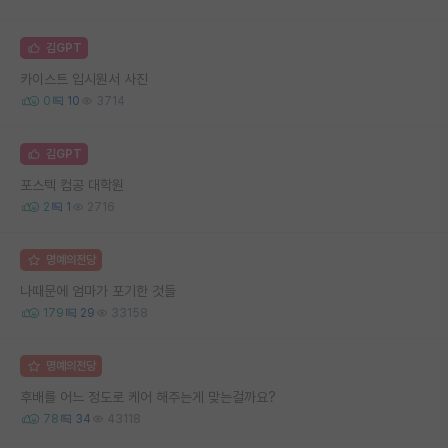
김GPT
카이스트 입시원서 사진
0
10
3714
김GPT
포스텍 컴공 대학원
2
1
2716
명예의전당
나때문에 엄마가 포기한 것들
179
29
33158
명예의전당
후배를 어느 정도로 케어 해주는게 맞는걸까요?
78
34
43118