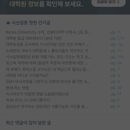
🔥 시선집중 핫한 인기글
Korea University 수학, 컴퓨터과학 이학사, UC Berkeley 산업공학 대학원 공학박사가 되는 것은 쉽지 않겠죠?
11
대학원 월급 정리해준다 (공대 기준)
275
대학원생들 교수에게 가스라이팅 당한 것은 이해가 갑니다. 안타깝네요.
119
소재분야 석박사 대학원생 + 물박사들이 착각하는 거
77
석사입학예정생 분들! 제발 어느 정도 각오는 하고 오세요.
156
포스텍 억까에 대해 (동문의 학문적 아웃풋에 대한 반박)
50
왜 후배가 못하는걸 교수님은 내 책임으로 돌리는걸까요?
7
대학원 어디로 가야할까요?
5
SSH 박사과정을 그만두고 지방대 박사로 옮기면 교수의 꿈은 끝일까요?
9
편애 하는 방법
16
이사이트가 처음엔 정말 도움많이됐는데
14
커뮤니티는 다 쓰레기통이지
6
정보보안 연구하는 입장에선 식별가능한 사진을 올리는건 비추이긴함
6
최근 댓글이 많이 달린 글