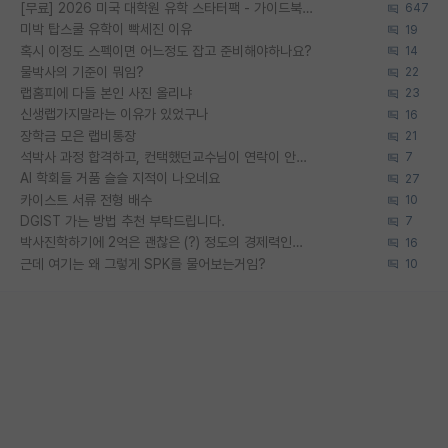
[무료] 2026 미국 대학원 유학 스타터팩 - 가이드북 & 합격자 컨택메일 템플릿
647
미박 탑스쿨 유학이 빡세진 이유
19
혹시 이정도 스펙이면 어느정도 잡고 준비해야하나요?
14
물박사의 기준이 뭐임?
22
랩홈피에 다들 본인 사진 올리냐
23
신생랩가지말라는 이유가 있었구나
16
장학금 모은 랩비통장
21
석박사 과정 합격하고, 컨택했던교수님이 연락이 안됩니다...
7
AI 학회들 거품 슬슬 지적이 나오네요
27
카이스트 서류 전형 배수
10
DGIST 가는 방법 추천 부탁드립니다.
7
박사진학하기에 2억은 괜찮은 (?) 정도의 경제력인가요
16
근데 여기는 왜 그렇게 SPK를 물어보는거임?
10