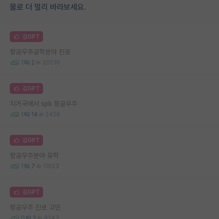
물로 더 멀리 바라보세요.
김GPT
항공우주공학분야 진로
1
2
20010
김GPT
지거국에서 spk 항공우주
1
14
2428
김GPT
항공우주분야 유학
1
7
11623
김GPT
항공우주 진로 고민
0
2
8243