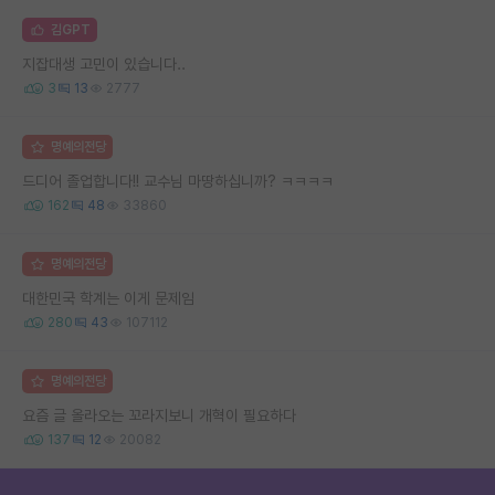
김GPT
지잡대생 고민이 있습니다..
3
13
2777
명예의전당
드디어 졸업합니다!! 교수님 마땅하십니까? ㅋㅋㅋㅋ
162
48
33860
명예의전당
대한민국 학계는 이게 문제임
280
43
107112
명예의전당
요즘 글 올라오는 꼬라지보니 개혁이 필요하다
137
12
20082