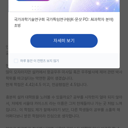
자유 게시판(아무개랩)
국가과학기술연구회 국가특임연구원(K-문샷 PD: AI과학자 분야)
미국 유학 게시판
초빙
미국 대학원 합격 후기 게시판
자세히 보기
대학원생 모집 게시판
안녕하세요.
궁금한 것이 있어, 처음으로 김박사넷에 글을 남겨봅니다.
대학원 합격 후기 게시판
하루 동안 이 컨텐츠 보지 않기
현재 세종대학교 우주항공공학전공 2학년 1학기 재학중인 학부생입니다.
연구실(PI) 홍보 게시판
많이 모자라지만 설카에서 항공우주 미사일 혹은 우주발사체 제어 관련 박사
학위를 따고싶다는 막연한 꿈이 생겼습니다.
석박사 채용 정보 게시판
현재 학점은 4.42/4.5 이고, 전공평점은 4.5입니다.
임용 정보 게시판
충분히 설카 대학원을 노려볼 수 있을까요? 공부를 시작한지 얼마 되지 않아
학부 인턴 게시판
서, 저에게 서울대 카이스트 라는 이름은 그저 천재들이나 가는 곳 처럼 느껴
집니다.. 이 학점도 제가 잘해서라기 보단, 다른 학생들이 공부를 소홀히 해
취업 게시판
어쩌다보니 받은 학점이라 진심으로 생각합니다.
임용 후기 게시판