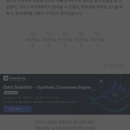
앞으로 차곡차곡 준비해 나가면 서울대 카이스트 대학원 입시 성공을 할 수
있을지, 그리고 박사학위까지 받아낼 수 있을지, 학부생때 대학원 입시를 위
PI 전용 게시판
해 더 준비해야할 것들은 무엇인지 알고싶습니다.
인문사회 계열 게시판
특수/전문대학원 게시판
응원해요
공감해요
추천해요
궁금해요
별로에요
반도체/AI 게시판
4
0
0
0
1
장학금/장학생 게시판
게시글 공유
학술 정보 게시판
홍보 게시판
커리어
유학교육
이벤트
카카오 계정과 연동하여 게시글에 달린
반도체 아카데미
댓글 알람, 소식등을 빠르게 받아보세요