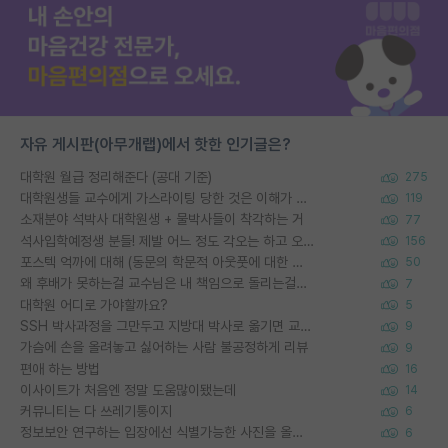
자유 게시판(아무개랩)에서 핫한 인기글은?
대학원 월급 정리해준다 (공대 기준)
275
대학원생들 교수에게 가스라이팅 당한 것은 이해가 갑니다. 안타깝네요.
119
소재분야 석박사 대학원생 + 물박사들이 착각하는 거
77
석사입학예정생 분들! 제발 어느 정도 각오는 하고 오세요.
156
포스텍 억까에 대해 (동문의 학문적 아웃풋에 대한 반박)
50
왜 후배가 못하는걸 교수님은 내 책임으로 돌리는걸까요?
7
대학원 어디로 가야할까요?
5
SSH 박사과정을 그만두고 지방대 박사로 옮기면 교수의 꿈은 끝일까요?
9
가슴에 손을 올려놓고 싫어하는 사람 불공정하게 리뷰
9
편애 하는 방법
16
이사이트가 처음엔 정말 도움많이됐는데
14
커뮤니티는 다 쓰레기통이지
6
정보보안 연구하는 입장에선 식별가능한 사진을 올리는건 비추이긴함
6