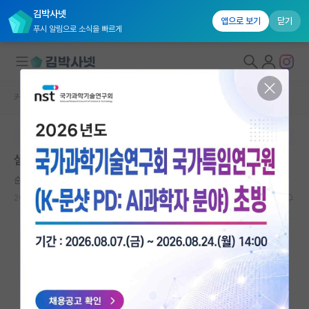
김박사넷
앱으로 보기
닫기
푸시 알림으로 소식을 빠르게
커뮤니티 홈
자유 게시판(아무개랩)
대학원생 모집
본문이 수정되지 않는 박제글입니다.
국내대학원 정보
설카 항공우주
연구실&오픈랩
순수한 플라톤
커뮤니티
2026.06.03
13
1609
커뮤니티 홈
전체글보기
베스트 게시판
IF 명예의전당