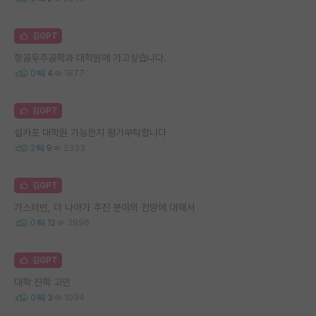
김GPT
항공우주공학과 대학원에 가고싶습니다.
0
4
1877
김GPT
설카포 대학원 가능한지 평가부탁합니다
2
9
2333
김GPT
가스터빈, 더 나아가 추진 분야의 전망에 대해서
0
12
3996
김GPT
대학 진학 고민
0
3
1094