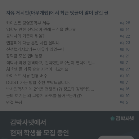
자유 게시판(아무개랩)에서 최근 댓글이 많이 달린 글
카이스트 경영공학부 서류
28
입학도 안한 신입생이 원래 관심을 받나요
14
물박사의 기준이 뭐임?
22
랩홈피에 다들 본인 사진 올리냐
23
신생랩가지말라는 이유가 있었구나
16
장학금 모은 랩비통장
21
석박사 과정 합격하고, 컨택했던교수님이 연락이 안됩니다...
7
AI 학회들 거품 슬슬 지적이 나오네요
27
카이스트 서류 전형 배수
10
DGIST 가는 방법 추천 부탁드립니다.
7
박사진학하기에 2억은 괜찮은 (?) 정도의 경제력인가요
16
근데 여기는 왜 그렇게 SPK를 물어보는거임?
10
면접 복장
5