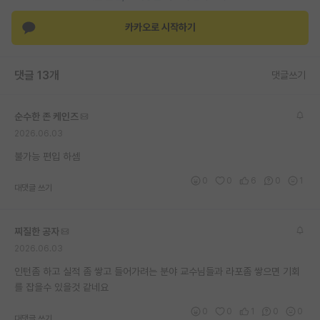
재팬라운지 🌸
카카오로 시작하기
댓글 13개
댓글쓰기
순수한 존 케인즈
2026.06.03
불가능 편입 하셈
0
0
6
0
1
대댓글 쓰기
찌질한 공자
2026.06.03
인턴좀 하고 실적 좀 쌓고 들어가려는 분야 교수님들과 라포좀 쌓으면 기회
를 잡을수 있을것 같네요
0
0
1
0
0
대댓글 쓰기